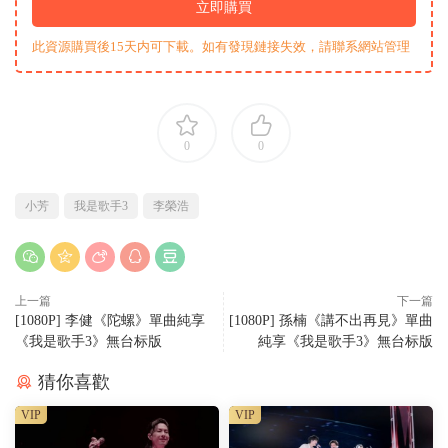
立即購買
此資源購買後15天内可下載。如有發現鏈接失效，請聯系網站管理
0
0
小芳
我是歌手3
李榮浩
上一篇
下一篇
[1080P] 李健《陀螺》單曲純享
[1080P] 孫楠《講不出再見》單曲
《我是歌手3》無台标版
純享《我是歌手3》無台标版
猜你喜歡
VIP
VIP