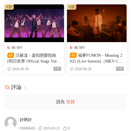
VIP
VIP
4K MV
4K MV
4K
汪蘇泷 - 虛拟戀愛指南
4K
福夢FUMON - Meaning 2
[明日世界 Official Stage Vide
025 (Live Session)（MKV-1.56
o]（MKV-527M）
G）
VIP
VIP
2026-06-30
2026-06-28
評論
1
請先
登錄
好啊好
930090465
2019-02-21
0