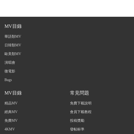
MV目錄
華語類MV
日韓類MV
歐美類MV
演唱會
微電影
Bugs
MV目錄
常見問題
精品MV
免費下載說明
經典MV
會員下載教程
免費MV
投稿獎勵
4KMV
發帖标準