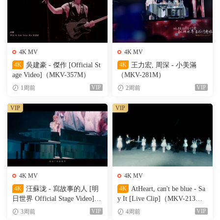
4K MV
4K MV
4K
吳建豪 - 傑作 [Official St
4K
王力宏, 周深 - 小美滿
age Video]（MKV-357M）
（MKV-281M）
VIP
VIP
1周前
2周前
VIP
VIP
4K MV
4K MV
4K
汪蘇泷 - 寫故事的人 [明
4K
AtHeart, can't be blue - Sa
日世界 Official Stage Video]
y It [Live Clip]（MKV-213
（MKV-611M）
M）
VIP
VIP
3周前
4周前