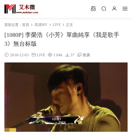
當前位置：
首頁
高清MV
LIVE
正文
[1080P] 李榮浩《小芳》單曲純享《我是歌手
3》無台标版
2018-12-03
LIVE
1.04k
37
推廣