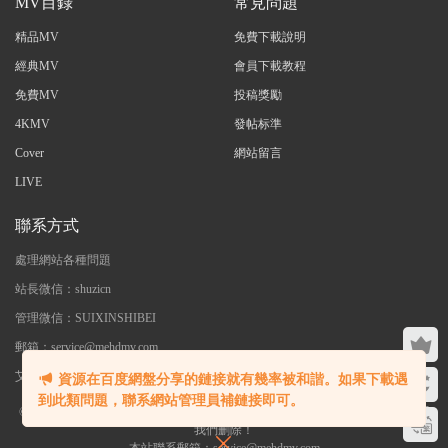
MV目錄
常見問題
精品MV
免費下載說明
經典MV
會員下載教程
免費MV
投稿獎勵
4KMV
發帖标準
Cover
網站留言
LIVE
聯系方式
處理網站各種問題
站長微信：shuzicn
管理微信：SUIXINSHIBEI
郵箱：service@mehdmv.com
艾木微 - 專注高清無水印MV分享下載
資源在百度網盤分享的鏈接就有幾率被和諧。如果下載遇
到此類問題，聯系網站管理員補鏈接即可。
©2023 艾木微 本站内大部分資源收集于網絡，若侵犯了您的合法權益，請聯系
我們删除！
本站聯系郵箱：service@mehdmv.com