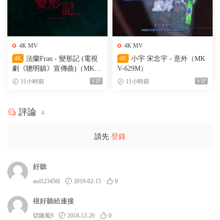
4K MV
4K MV
4K
法蘭Fran - 變形記 (電視
4K
小宇 宋念宇 - 意外（MK
劇《聰明鎮》宣傳曲)（MKV-
V-629M）
205M）
VIP
VIP
11小時前
11小時前
評論
4
請先
登錄
好聽
asd123456l
2019-02-15
0
很好聽給連接
切随風9
2018-12-26
0