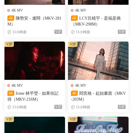
4K MV
4K MV
4K
陳勢安 - 遼闊（MKV-281
4K
LCY呂植宇 - 是福是禍
M）
（MKV-298M）
VIP
VIP
11小時前
11小時前
VIP
VIP
4K MV
4K MV
4K
Irene 林芊瑩 - 如果你記
4K
閻奕格 - 起始畫面（MKV
得（MKV-216M）
-203M）
VIP
VIP
11小時前
11小時前
VIP
VIP