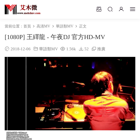
當前位置：
首頁
高清MV
華語類MV
正文
[1080P] 王繹龍 - 午夜DJ 官方HD-MV
2018-12-06
華語類MV
1.56k
52
推廣