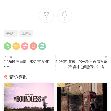
0
0
午夜DJ
王繹龍
上一篇
下一篇
[1080P] 王繹龍 - H2O 官方HD-
[1080P] 黃齡 - 另一種開始 電視劇
MV
《守護神之保險調查》插曲
猜你喜歡
VIP
VIP