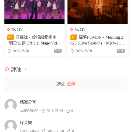
4K MV
4K MV
4K
汪蘇泷 - 虛拟戀愛指南
4K
福夢FUMON - Meaning 2
[明日世界 Official Stage Vide
025 (Live Session)（MKV-1.56
o]（MKV-527M）
G）
VIP
VIP
2026-06-30
2026-06-28
評論
8
請先
登錄
感謝分享
lwt99350486
2018-07-09
0
好音樂
13822569638
2018-06-30
0