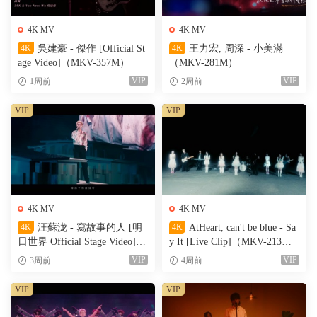
4K MV
4K MV
4K
吳建豪 - 傑作 [Official St
4K
王力宏, 周深 - 小美滿
age Video]（MKV-357M）
（MKV-281M）
VIP
VIP
1周前
2周前
VIP
VIP
4K MV
4K MV
4K
汪蘇泷 - 寫故事的人 [明
4K
AtHeart, can't be blue - Sa
日世界 Official Stage Video]
y It [Live Clip]（MKV-213
（MKV-611M）
M）
VIP
VIP
3周前
4周前
VIP
VIP