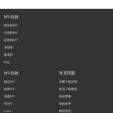
MV目錄
華語類MV
日韓類MV
歐美類MV
演唱會
微電影
Bugs
MV目錄
常見問題
精品MV
免費下載說明
經典MV
會員下載教程
免費MV
投稿獎勵
4KMV
發帖标準
Cover
網站留言