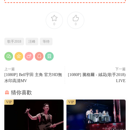
0
0
歌手2018
汪峰
等待
上一篇
下一篇
[1080P] Bell宇田 主角 官方HD無
[1080P] 騰格爾 - 絨花(歌手2018)
水印高清MV
LIVE
猜你喜歡
VIP
VIP