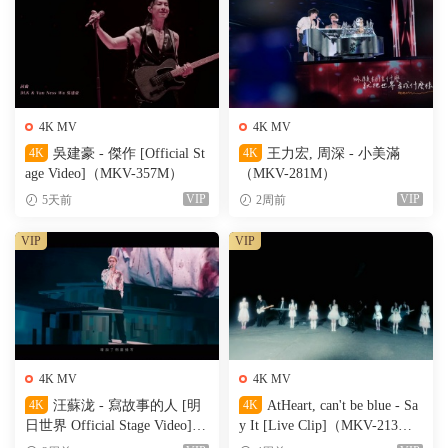
4K MV
4K MV
4K
吳建豪 - 傑作 [Official St
4K
王力宏, 周深 - 小美滿
age Video]（MKV-357M）
（MKV-281M）
VIP
VIP
5天前
2周前
VIP
VIP
4K MV
4K MV
4K
汪蘇泷 - 寫故事的人 [明
4K
AtHeart, can't be blue - Sa
日世界 Official Stage Video]
y It [Live Clip]（MKV-213
（MKV-611M）
M）