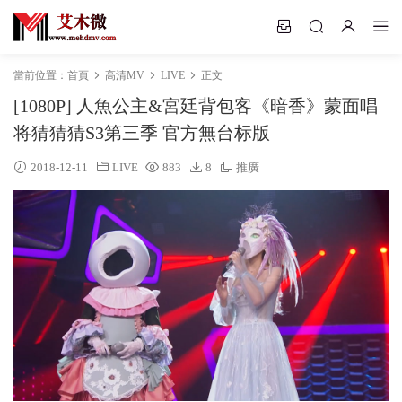
當前位置：
首頁
高清MV
LIVE
正文
[1080P] 人魚公主&宮廷背包客《暗香》蒙面唱
将猜猜猜S3第三季 官方無台标版
2018-12-11
LIVE
883
8
推廣