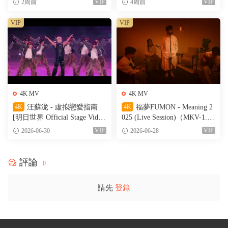
VIP
VIP
2周前
4周前
VIP
VIP
4K MV
4K MV
4K
汪蘇泷 - 虛拟戀愛指南
4K
福夢FUMON - Meaning 2
[明日世界 Official Stage Vide
025 (Live Session)（MKV-1.56
o]（MKV-527M）
G）
VIP
VIP
2026-06-30
2026-06-28
評論
0
請先
登錄