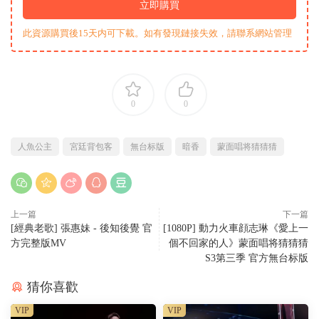
立即購買
此資源購買後15天内可下載。如有發現鏈接失效，請聯系網站管理
0
0
人魚公主
宮廷背包客
無台标版
暗香
蒙面唱将猜猜猜
上一篇
下一篇
[經典老歌] 張惠妹 - 後知後覺 官
[1080P] 動力火車顔志琳《愛上一
方完整版MV
個不回家的人》蒙面唱将猜猜猜
S3第三季 官方無台标版
猜你喜歡
VIP
VIP