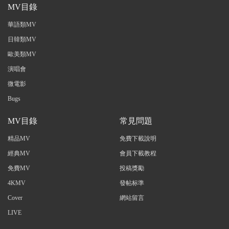
MV目錄
華語類MV
日韓類MV
歐美類MV
演唱會
微電影
Bugs
MV目錄
常見問題
精品MV
免費下載說明
經典MV
會員下載教程
免費MV
投稿獎勵
4KMV
發帖标準
Cover
網站留言
LIVE