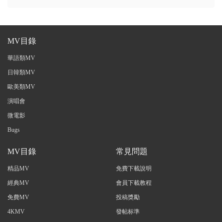
MV目錄
華語類MV
日韓類MV
歐美類MV
演唱會
微電影
Bugs
MV目錄
常見問題
精品MV
免費下載說明
經典MV
會員下載教程
免費MV
投稿獎勵
4KMV
發帖标準