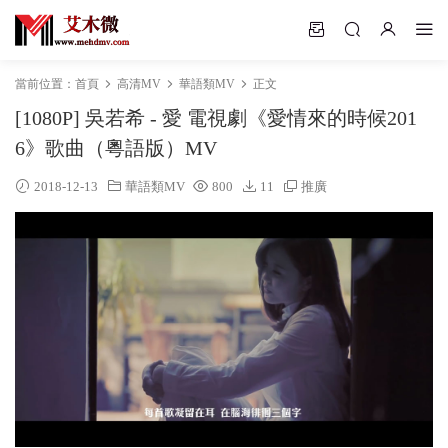
當前位置：
首頁
高清MV
華語類MV
正文
[1080P] 吳若希 - 愛 電視劇《愛情來的時候201
6》歌曲（粵語版）MV
2018-12-13
華語類MV
800
11
推廣