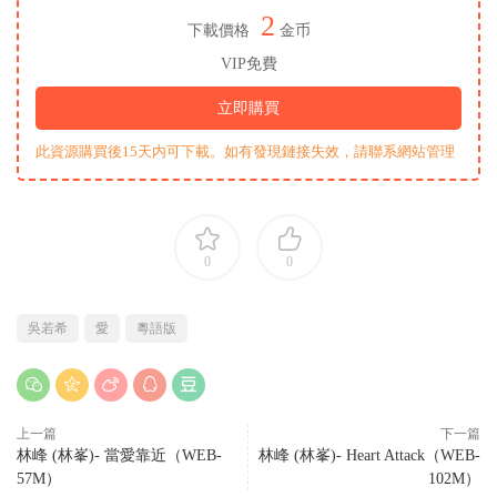
2
下載價格
金币
VIP免費
立即購買
此資源購買後15天内可下載。如有發現鏈接失效，請聯系網站管理
0
0
吳若希
愛
粵語版
上一篇
下一篇
林峰 (林峯)- 當愛靠近（WEB-
林峰 (林峯)- Heart Attack（WEB-
57M）
102M）