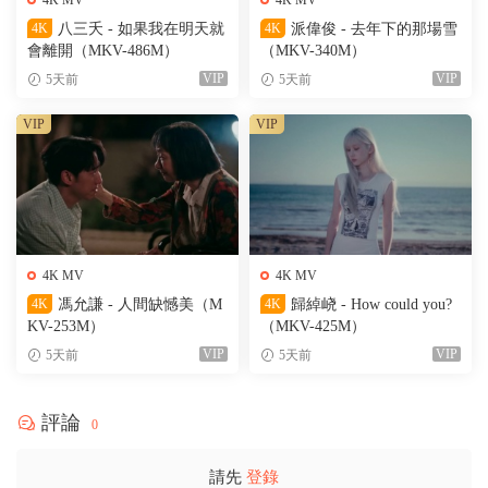
4K MV
4K MV
4K
八三夭 - 如果我在明天就
4K
派偉俊 - 去年下的那場雪
會離開（MKV-486M）
（MKV-340M）
VIP
VIP
5天前
5天前
VIP
VIP
4K MV
4K MV
4K
馮允謙 - 人間缺憾美（M
4K
歸綽峣 - How could you?
KV-253M）
（MKV-425M）
VIP
VIP
5天前
5天前
評論
0
請先
登錄