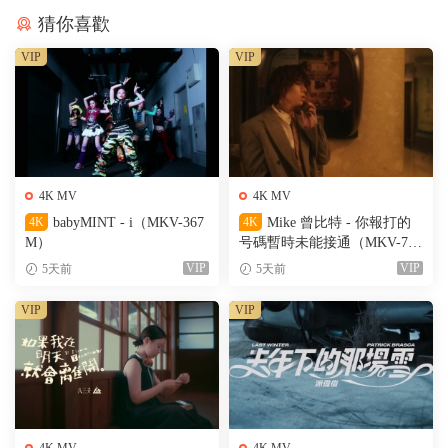
猜你喜歡
VIP
VIP
4K MV
4K MV
4K
babyMINT - i（MKV-367
4K
Mike 曾比特 - 你報打的
M）
号碼暫時未能接通（MKV-701
M）
VIP
VIP
5天前
5天前
VIP
VIP