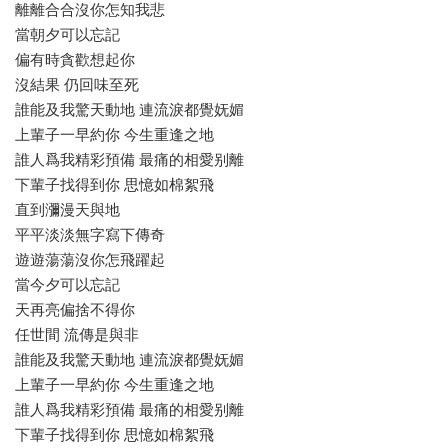
離離合合沒你怎知我悲
當朝夕可以忘記
偏有時貪歡想起你
沒結果 仍回味至死
誰能及我驚天動地 連流淚都覺妩媚
上輩子一早約你 今生重逢之地
誰人爲我精彩預備 最痛的相愛别離
下輩子找得到你 思憶如棉絮飛
直到瀰漫天與地
平平淡淡無字寫下傳奇
遊遊蕩蕩沒你怎飛躍起
當今夕可以忘記
天再亮偏捨不得你
任世間 流傳是與非
誰能及我驚天動地 連流淚都覺妩媚
上輩子一早約你 今生重逢之地
誰人爲我精彩預備 最痛的相愛别離
下輩子找得到你 思憶如棉絮飛