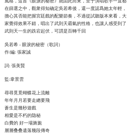
風格，這首《眼淚的秘密》就由此而來，至于演唱歌手一直都
在篩選之中，觀衆得知确定吳若希後，還一度認爲她太年輕，
擔心其否能把握宮廷戲的配樂節奏，不過從試聽版本來看，大
家覺得效果不錯，唱出了武則天霸氣的性格，也讓人感受到了
武則天一生的跌宕起伏，可謂是百轉千回
吳若希 - 眼淚的秘密（歌詞）
作/編: 張家誠
詞: 張美賢
監:韋景雲
尋尋覓覓蝴蝶花上流離
年年月月若要走總要飛
蒼生是幾秒遊戲
相愛是不朽的隐秘
白費的 好一場旖旎
層層叠叠遺落幾段傳奇