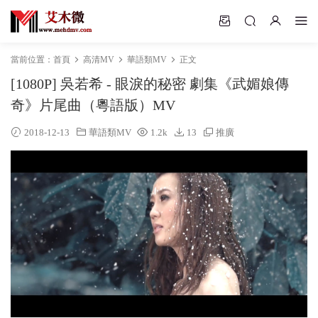
當前位置：
首頁
高清MV
華語類MV
正文
[1080P] 吳若希 - 眼淚的秘密 劇集《武媚娘傳
奇》片尾曲（粵語版）MV
2018-12-13
華語類MV
1.2k
13
推廣