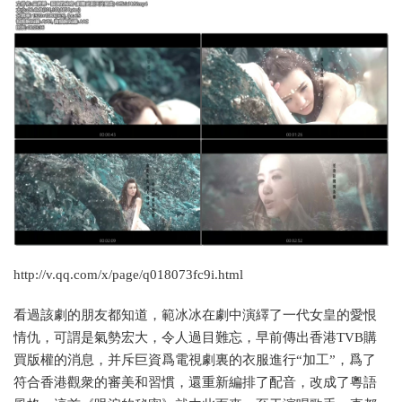
http://v.qq.com/x/page/q018073fc9i.html
看過該劇的朋友都知道，範冰冰在劇中演繹了一代女皇的愛恨
情仇，可謂是氣勢宏大，令人過目難忘，早前傳出香港TVB購
買版權的消息，并斥巨資爲電視劇裏的衣服進行“加工”，爲了
符合香港觀衆的審美和習慣，還重新編排了配音，改成了粵語