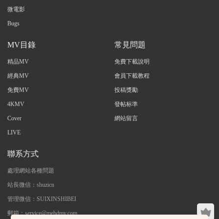
微電影
Bugs
MV目錄
常見問題
精品MV
免費下載說明
經典MV
會員下載教程
免費MV
投稿獎勵
4KMV
發帖标準
Cover
網站留言
LIVE
聯系方式
處理網站各種問題
站長微信：shuzicn
管理微信：SUIXINSHIBEI
郵箱：service@mehdmv.com