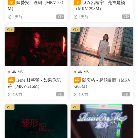
4K
陳勢安 - 遼闊（MKV-281
4K
LCY呂植宇 - 是福是禍
M）
（MKV-298M）
VIP
VIP
1天前
1天前
VIP
VIP
4K MV
4K MV
4K
Irene 林芊瑩 - 如果你記
4K
閻奕格 - 起始畫面（MKV
得（MKV-216M）
-203M）
VIP
VIP
1天前
1天前
VIP
VIP