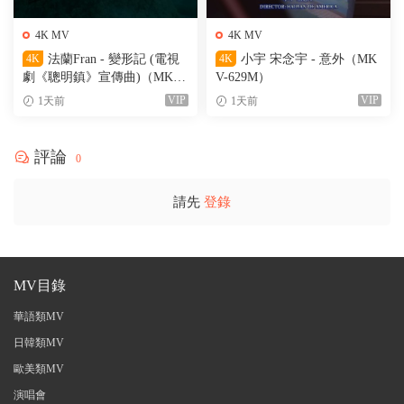
4K MV
4K MV
4K
法蘭Fran - 變形記 (電視
4K
小宇 宋念宇 - 意外（MK
劇《聰明鎮》宣傳曲)（MKV-
V-629M）
205M）
VIP
VIP
1天前
1天前
評論
0
請先
登錄
MV目錄
華語類MV
日韓類MV
歐美類MV
演唱會