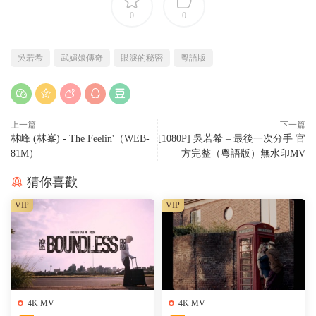
0
0
吳若希
武媚娘傳奇
眼淚的秘密
粵語版
上一篇
下一篇
林峰 (林峯) - The Feelin'（WEB-
[1080P] 吳若希 – 最後一次分手 官
81M）
方完整（粵語版）無水印MV
猜你喜歡
VIP
VIP
4K MV
4K MV