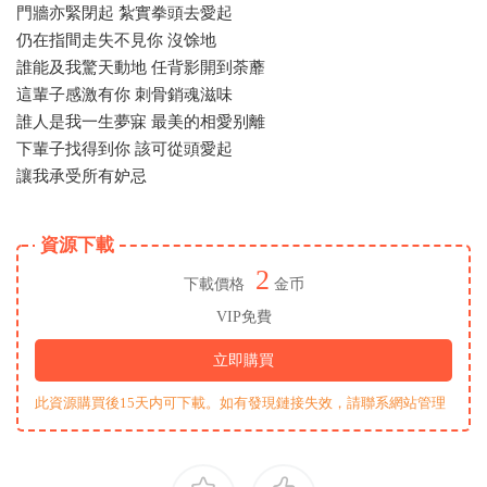
門牆亦緊閉起 紮實拳頭去愛起
仍在指間走失不見你 沒馀地
誰能及我驚天動地 任背影開到荼蘼
這輩子感激有你 刺骨銷魂滋味
誰人是我一生夢寐 最美的相愛别離
下輩子找得到你 該可從頭愛起
讓我承受所有妒忌
資源下載
2
下載價格
金币
VIP免費
立即購買
此資源購買後15天内可下載。如有發現鏈接失效，請聯系網站管理