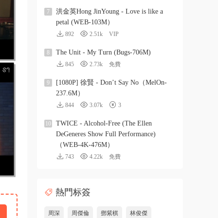
洪金英Hong JinYoung - Love is like a
7
petal (WEB-103M）
892
2.51k
VIP
The Unit - My Turn (Bugs-706M)
8
845
2.73k
免費
[1080P] 徐賢 - Don’t Say No（MelOn-
9
237.6M）
844
3.07k
3
TWICE - Alcohol-Free (The Ellen
10
DeGeneres Show Full Performance)
（WEB-4K-476M）
743
4.22k
免費
熱門标簽
周深
周傑倫
鄧紫棋
林俊傑