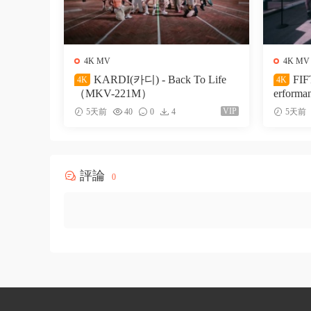
4K MV
4K MV
KARDI(카디) - Back To Life
FIF
4K
4K
（MKV-221M）
erform
VIP
5天前
40
0
4
5天前
評論
0