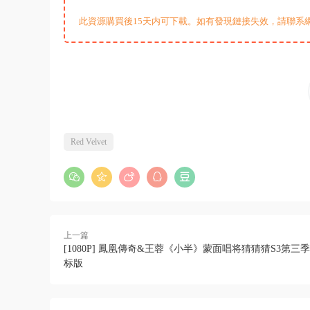
此資源購買後15天内可下載。如有發現鏈接失效，請聯系
Red Velvet
上一篇
[1080P] 鳳凰傳奇&王蓉《小半》蒙面唱将猜猜猜S3第三
标版