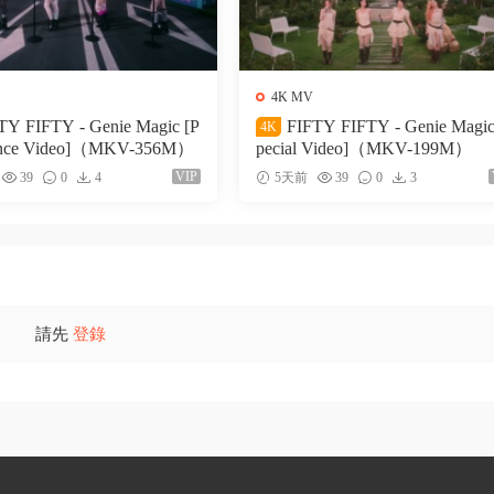
4K MV
TY FIFTY - Genie Magic [P
FIFTY FIFTY - Genie Magic
4K
ance Video]（MKV-356M）
pecial Video]（MKV-199M）
VIP
39
0
4
5天前
39
0
3
請先
登錄