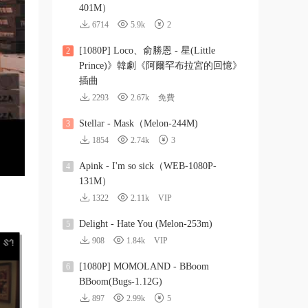
401M）
6714
5.9k
2
[1080P] Loco、俞勝恩 - 星(Little
2
Prince)》韓劇《阿爾罕布拉宮的回憶》
插曲
2293
2.67k
免費
Stellar - Mask（Melon-244M)
3
1854
2.74k
3
Apink - I'm so sick（WEB-1080P-
4
131M）
1322
2.11k
VIP
Delight - Hate You (Melon-253m)
5
908
1.84k
VIP
[1080P] MOMOLAND - BBoom
6
BBoom(Bugs-1.12G)
897
2.99k
5