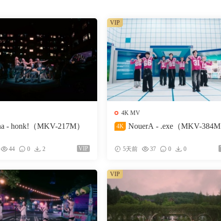
VIP
4K MV
na - honk!（MKV-217M）
NouerA - .exe（MKV-384
4K
VIP
44
0
2
5天前
37
0
0
VIP