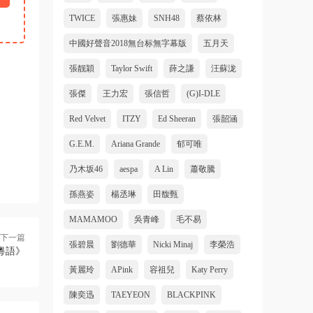
TWICE
張惠妹
SNH48
蔡依林
中國好聲音2018無台标無字幕版
五月天
張靓穎
Taylor Swift
薛之謙
汪蘇泷
張傑
王力宏
張信哲
(G)I-DLE
Red Velvet
ITZY
Ed Sheeran
張韶涵
G.E.M.
Ariana Grande
郁可唯
乃木坂46
aespa
A Lin
蕭敬騰
孫燕姿
楊丞琳
田馥甄
MAMAMOO
吳青峰
毛不易
下一篇
張碧晨
劉德華
Nicki Minaj
李榮浩
《粵語》
黃麗玲
APink
容祖兒
Katy Perry
陳奕迅
TAEYEON
BLACKPINK