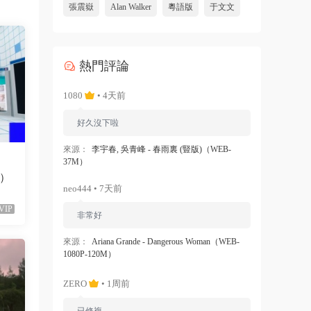
張震嶽
Alan Walker
粵語版
于文文
熱門評論
1080
• 4天前
好久沒下啦
來源：
李宇春, 吳青峰 - 春雨裏 (豎版)（WEB-
37M）
M）
neo444 • 7天前
VIP
非常好
來源：
Ariana Grande - Dangerous Woman（WEB-
1080P-120M）
ZERO
• 1周前