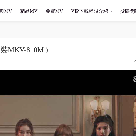
典MV
精品MV
免費MV
VIP下載權限介紹
投稿獎
轉封裝MKV-810M )