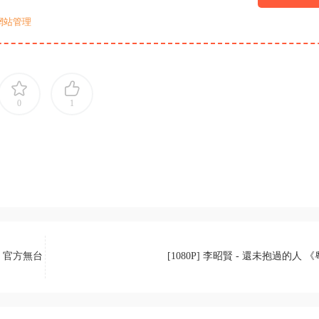
網站管理
0
1
季 官方無台
[1080P] 李昭賢 - 還未抱過的人 