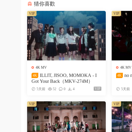
猜你喜歡
VIP
VIP
4K MV
4K MV
ILLIT, JISOO, MOMOKA - I
no 
4K
4K
Got Your Back（MKV-274M）
VIP
5天前
52
0
4
5天前
VIP
VIP