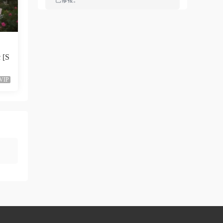
已修複。
來源：
留言闆
liyunwen • 1周前
 [S
黑發尤物-蔡依林，鏈接失效
來源：
留言闆
VIP
liyunwen • 1周前
好的👌🏻
來源：
留言闆
z3370705 • 1周前
很不錯啊
來源：
[1080P] Taylor Swift、Brendon Urie - ME!
(Official Video)
neo444 • 1周前