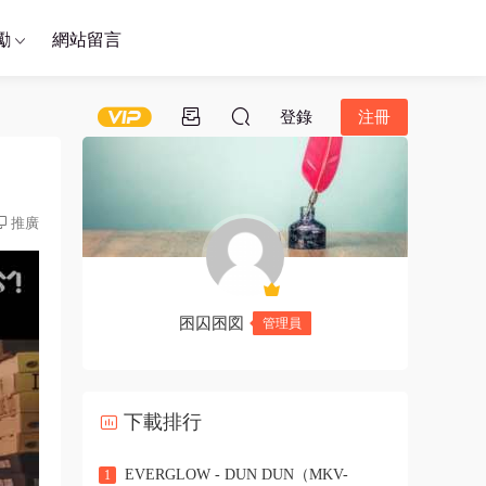
勵
網站留言
登錄
注冊
推廣
囨囚囨図
管理員
下載排行
EVERGLOW - DUN DUN（MKV-
1