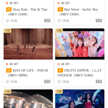
4K MV
4K MV
4K
Stray Kids - This & That
4K
Red Velvet - Surfin' Boy
（MKV-334M）
（MKV-236M）
VIP
VIP
2天前
2天前
VIP
VIP
4K MV
4K MV
4K
KISS OF LIFE - SWEAT
4K
FRUITS ZIPPER - 1,2,3,F
（MKV-308M）
OOOOUR（MKV-334M）
VIP
VIP
2天前
2天前
VIP
VIP