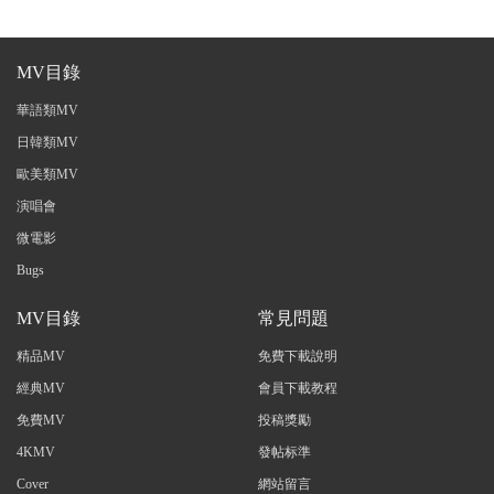
MV目錄
華語類MV
日韓類MV
歐美類MV
演唱會
微電影
Bugs
MV目錄
常見問題
精品MV
免費下載說明
經典MV
會員下載教程
免費MV
投稿獎勵
4KMV
發帖标準
Cover
網站留言