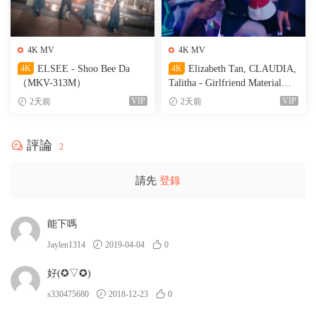
4K MV
4K MV
4K
ELSEE - Shoo Bee Da
4K
Elizabeth Tan, CLAUDIA,
（MKV-313M）
Talitha - Girlfriend Material
（MKV-236M）
VIP
VIP
2天前
2天前
評論
2
請先
登錄
能下嗎
Jaylen1314
2019-04-04
0
好(✪▽✪)
s330475680
2018-12-23
0