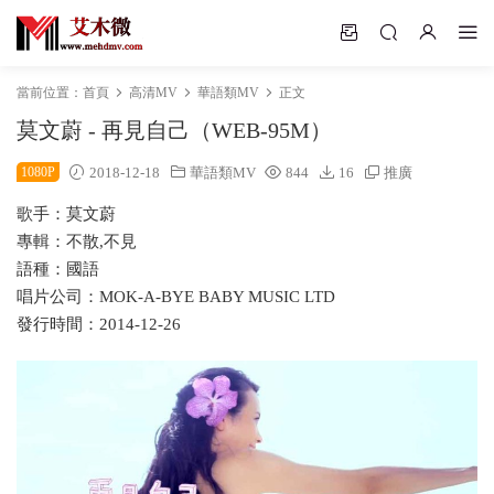
當前位置：
首頁
高清MV
華語類MV
正文
莫文蔚 - 再見自己（WEB-95M）
1080P
2018-12-18
華語類MV
844
16
推廣
歌手：莫文蔚
專輯：不散,不見
語種：國語
唱片公司：MOK-A-BYE BABY MUSIC LTD
發行時間：2014-12-26