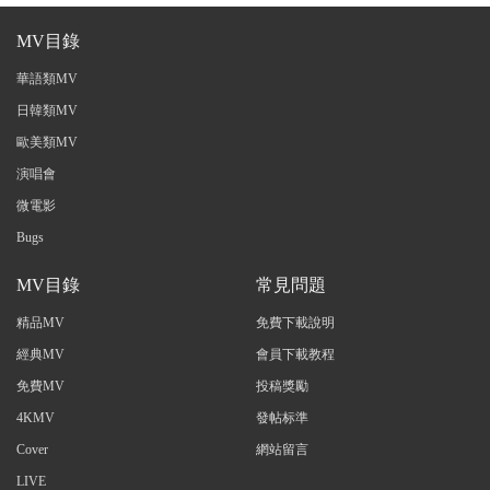
MV目錄
華語類MV
日韓類MV
歐美類MV
演唱會
微電影
Bugs
MV目錄
常見問題
精品MV
免費下載說明
經典MV
會員下載教程
免費MV
投稿獎勵
4KMV
發帖标準
Cover
網站留言
LIVE