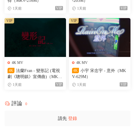
得（MKV-216M）
-203M）
VIP
VIP
1天前
1天前
VIP
VIP
4K MV
4K MV
4K
法蘭Fran - 變形記 (電視
4K
小宇 宋念宇 - 意外（MK
劇《聰明鎮》宣傳曲)（MKV-
V-629M）
205M）
VIP
VIP
1天前
1天前
評論
0
請先
登錄