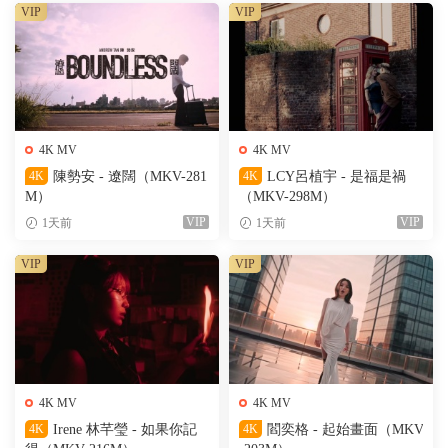
VIP
VIP
4K MV
4K MV
4K
陳勢安 - 遼闊（MKV-281
4K
LCY呂植宇 - 是福是禍
M）
（MKV-298M）
VIP
VIP
1天前
1天前
VIP
VIP
4K MV
4K MV
4K
Irene 林芊瑩 - 如果你記
4K
閻奕格 - 起始畫面（MKV