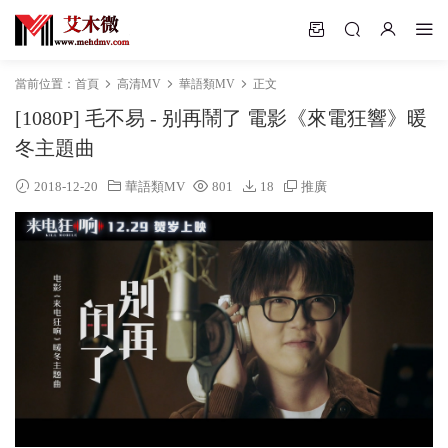
當前位置：
首頁
高清MV
華語類MV
正文
[1080P] 毛不易 - 别再鬧了 電影《來電狂響》暖
冬主題曲
2018-12-20
華語類MV
801
18
推廣