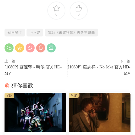
0
0
别再鬧了
毛不易
電影《來電狂響》暖冬主題曲
上一篇
下一篇
[1080P] 蘇運瑩 - 時候 官方HD-
[1080P] 羅志祥 - No Joke 官方HD-
MV
MV
猜你喜歡
VIP
VIP