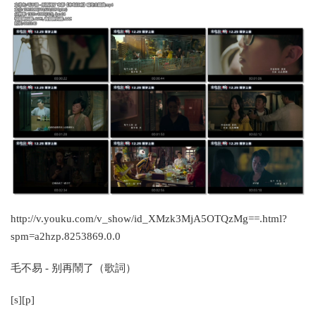
http://v.youku.com/v_show/id_XMzk3MjA5OTQzMg==.html?
spm=a2hzp.8253869.0.0
毛不易 - 别再鬧了（歌詞）
[s][p]