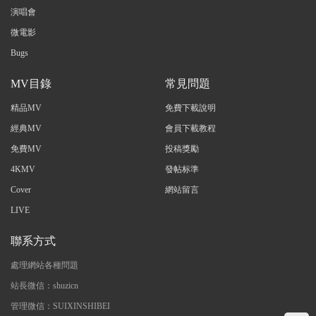
演唱會
微電影
Bugs
MV目錄
常見問題
精品MV
免費下載說明
經典MV
會員下載教程
免費MV
投稿獎勵
4KMV
發帖标準
Cover
網站留言
LIVE
聯系方式
處理網站各種問題
站長微信：shuzicn
管理微信：SUIXINSHIBEI