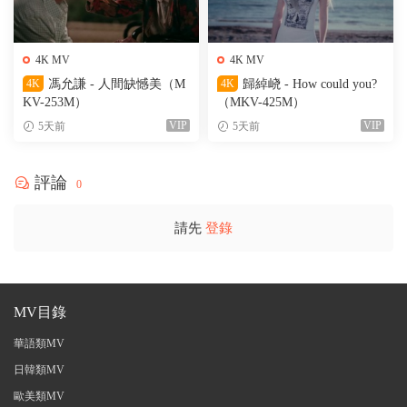
4K MV
4K MV
4K
馮允謙 - 人間缺憾美（M
4K
歸綽峣 - How could you?
KV-253M）
（MKV-425M）
VIP
VIP
5天前
5天前
評論
0
請先
登錄
MV目錄
華語類MV
日韓類MV
歐美類MV