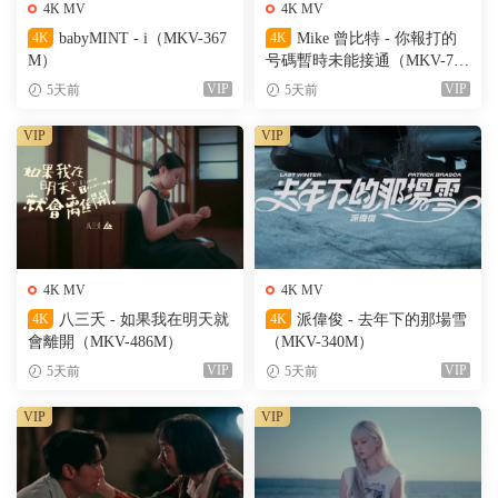
4K MV
4K MV
4K
babyMINT - i（MKV-367
4K
Mike 曾比特 - 你報打的
M）
号碼暫時未能接通（MKV-701
M）
VIP
VIP
5天前
5天前
VIP
VIP
4K MV
4K MV
4K
八三夭 - 如果我在明天就
4K
派偉俊 - 去年下的那場雪
會離開（MKV-486M）
（MKV-340M）
VIP
VIP
5天前
5天前
VIP
VIP