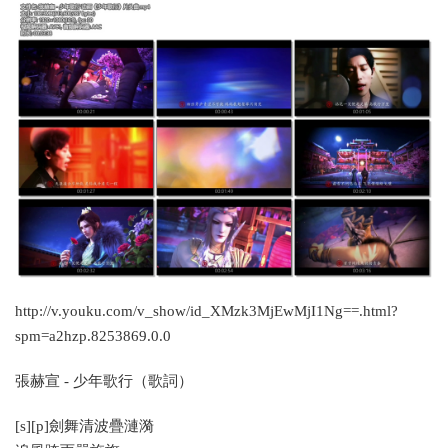
http://v.youku.com/v_show/id_XMzk3MjEwMjI1Ng==.html?
spm=a2hzp.8253869.0.0
張赫宣 - 少年歌行（歌詞）
[s][p]劍舞清波疊漣漪