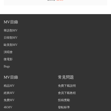
MV目錄
華語類MV
日韓類MV
歐美類MV
演唱會
微電影
Bugs
MV目錄
常見問題
精品MV
免費下載說明
經典MV
會員下載教程
免費MV
投稿獎勵
4KMV
發帖标準