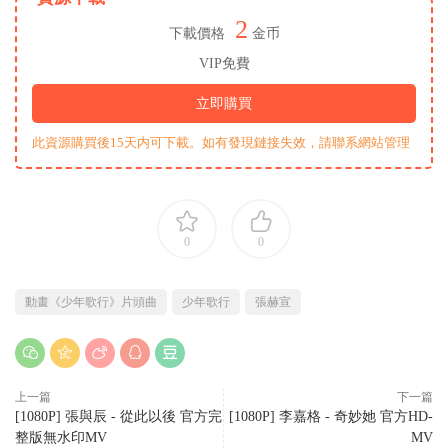
2
下載價格
金币
VIP免費
立即購買
此資源購買後15天内可下載。如有發現鏈接失效，請聯系網站管理
0
0
動畫《少年歌行》片頭曲
少年歌行
張赫宣
上一篇
下一篇
[1080P] 張與辰 - 從此以後 官方完
[1080P] 李嘉格 - 奇妙她 官方HD-
整版無水印MV
MV