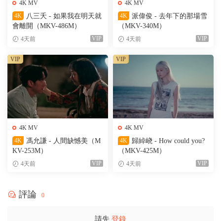
4K MV
4K MV
4K
八三夭 - 如果我在明天就
4K
派偉俊 - 去年下的那場雪
會離開（MKV-486M）
（MKV-340M）
VIP
VIP
4天前
4天前
VIP
VIP
4K MV
4K MV
4K
馮允謙 - 人間缺憾美（M
4K
歸綽峣 - How could you?
KV-253M）
（MKV-425M）
VIP
VIP
4天前
4天前
評論
0
請先
登錄