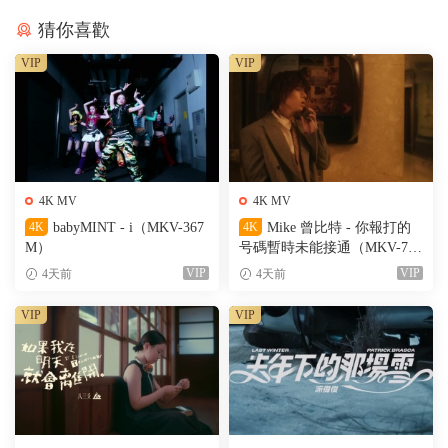
猜你喜歡
VIP
VIP
4K MV
4K MV
4K
babyMINT - i（MKV-367
4K
Mike 曾比特 - 你報打的
M）
号碼暫時未能接通（MKV-701
M）
VIP
VIP
4天前
4天前
VIP
VIP