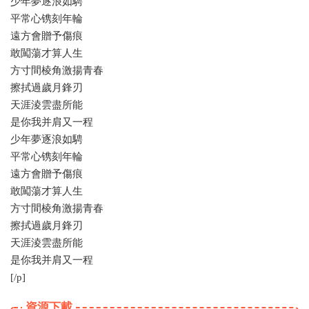
少年夢逐浪如騁
平常心镌刻年輪
遠方會贈予傷痕
敢闖蕩才算人生
方寸間棱角激揚青春
擦拭過歲月鋒刃
天涯淩雲盡所能
是你我并肩又一程
少年夢逐浪如騁
平常心镌刻年輪
遠方會贈予傷痕
敢闖蕩才算人生
方寸間棱角激揚青春
擦拭過歲月鋒刃
天涯淩雲盡所能
是你我并肩又一程
[/p]
資源下載