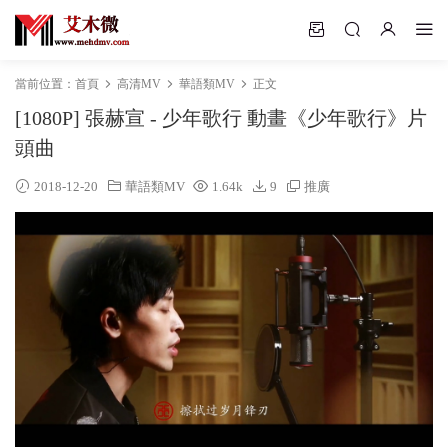
當前位置：
首頁
高清MV
華語類MV
正文
[1080P] 張赫宣 - 少年歌行 動畫《少年歌行》片
頭曲
2018-12-20
華語類MV
1.64k
9
推廣