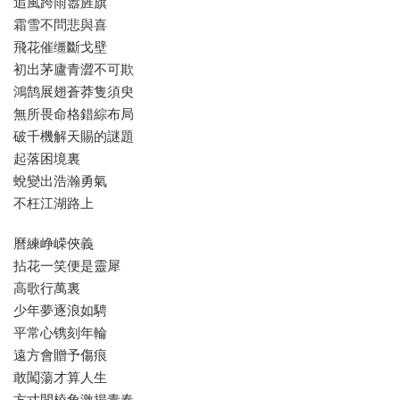
追風跨雨嚣旌旗
霜雪不問悲與喜
飛花催缰斷戈壁
初出茅廬青澀不可欺
鴻鹄展翅蒼莽隻須臾
無所畏命格錯綜布局
破千機解天賜的謎題
起落困境裏
蛻變出浩瀚勇氣
不枉江湖路上
曆練峥嵘俠義
拈花一笑便是靈犀
高歌行萬裏
少年夢逐浪如騁
平常心镌刻年輪
遠方會贈予傷痕
敢闖蕩才算人生
方寸間棱角激揚青春