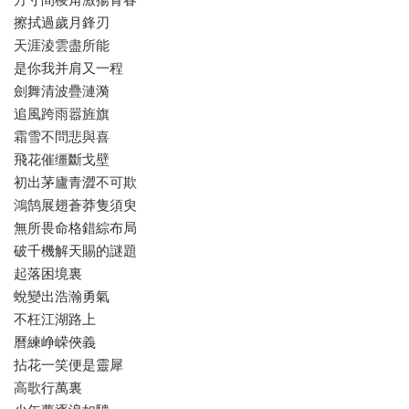
擦拭過歲月鋒刃
天涯淩雲盡所能
是你我并肩又一程
劍舞清波疊漣漪
追風跨雨嚣旌旗
霜雪不問悲與喜
飛花催缰斷戈壁
初出茅廬青澀不可欺
鴻鹄展翅蒼莽隻須臾
無所畏命格錯綜布局
破千機解天賜的謎題
起落困境裏
蛻變出浩瀚勇氣
不枉江湖路上
曆練峥嵘俠義
拈花一笑便是靈犀
高歌行萬裏