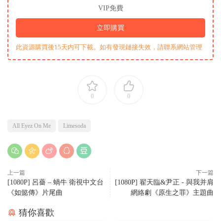
VIP免費
立即購買
此資源購買後15天内可下載。如有發現鏈接失效，請聯系網站管理
0
0
All Eyez On Me
Limesoda
上一篇
下一篇
[1080P] 呂薔 – 蝸牛 衛視中文台
[1080P] 翟天臨&尹正 - 與我并肩
《如懿傳》片尾曲
網絡劇《原生之罪》主題曲
猜你喜歡