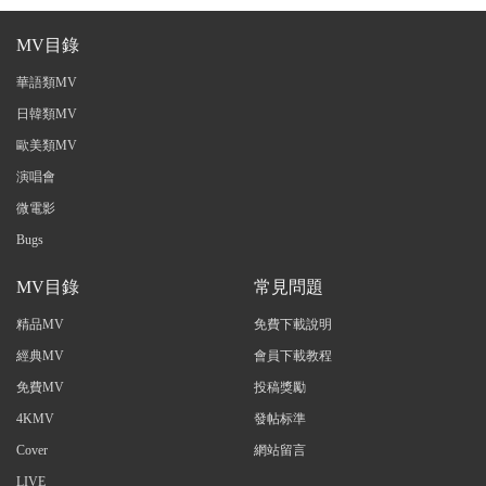
MV目錄
華語類MV
日韓類MV
歐美類MV
演唱會
微電影
Bugs
MV目錄
常見問題
精品MV
免費下載說明
經典MV
會員下載教程
免費MV
投稿獎勵
4KMV
發帖标準
Cover
網站留言
LIVE