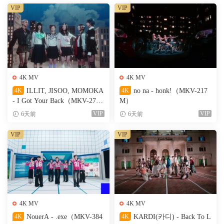
VIP
VIP
4K MV
4K MV
4K
ILLIT, JISOO, MOMOKA
4K
no na - honk!（MKV-217
- I Got Your Back（MKV-274
M）
M）
VIP
VIP
6天前
6天前
VIP
VIP
4K MV
4K MV
4K
NouerA - .exe（MKV-384
4K
KARDI(카디) - Back To L