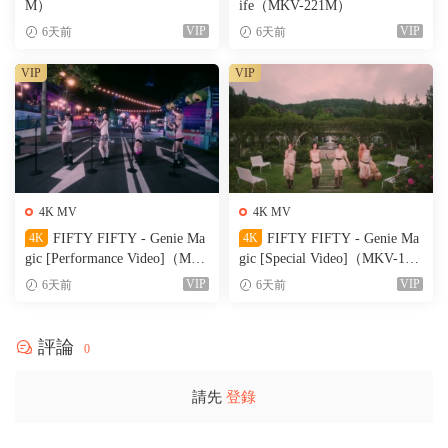
M）
ife（MKV-221M）
VIP
VIP
6天前
6天前
VIP
VIP
4K MV
4K MV
4K
FIFTY FIFTY - Genie Ma
4K
FIFTY FIFTY - Genie Ma
gic [Performance Video]（MK
gic [Special Video]（MKV-199
V-356M）
M）
VIP
VIP
6天前
6天前
評論
0
請先
登錄