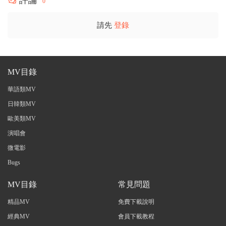
評論
0
請先
登錄
MV目錄
華語類MV
日韓類MV
歐美類MV
演唱會
微電影
Bugs
MV目錄
常見問題
精品MV
免費下載說明
經典MV
會員下載教程