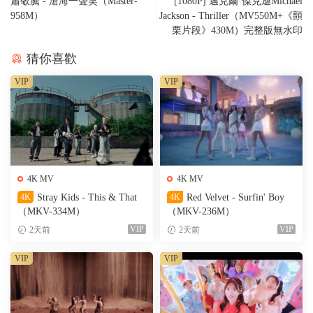
蕭敬騰 - 滄海一聲笑（Master-
[1080P] 邁克爾·傑克遜Michael
958M）
Jackson - Thriller（MV550M+《顫
栗片段》430M）完整版無水印
猜你喜歡
VIP
VIP
4K MV
4K MV
4K
Stray Kids - This & That
4K
Red Velvet - Surfin' Boy
（MKV-334M）
（MKV-236M）
VIP
VIP
2天前
2天前
VIP
VIP