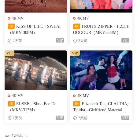
4K MV
4K MV
4K
KISS OF LIFE - SWEAT
4K
FRUITS ZIPPER - 1,2,3,F
（MKV-308M）
OOOOUR（MKV-334M）
VIP
VIP
2天前
2天前
VIP
VIP
4K MV
4K MV
4K
ELSEE - Shoo Bee Da
4K
Elizabeth Tan, CLAUDIA,
（MKV-313M）
Talitha - Girlfriend Material
（MKV-236M）
VIP
VIP
2天前
2天前