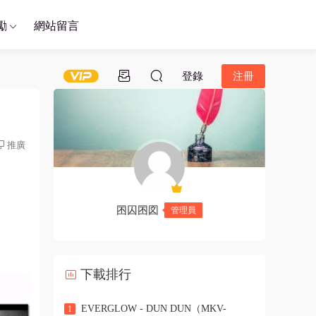
勵
網站留言
登錄
注冊
推廣
囨囚囨図
管理員
下載排行
EVERGLOW - DUN DUN（MKV-
1