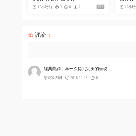
VIP
12小時前
9
0
2
12小
評論
1
經典曲調，再一次得到完美的呈現
想去遠方啊
2018-12-23
0