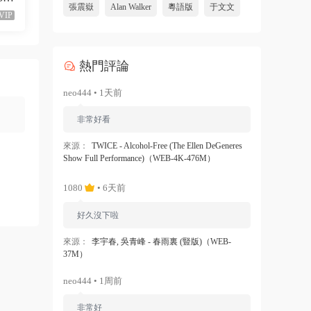
張震嶽
Alan Walker
粵語版
于文文
VIP
熱門評論
neo444 • 1天前
非常好看
來源：
TWICE - Alcohol-Free (The Ellen DeGeneres
Show Full Performance)（WEB-4K-476M）
1080
• 6天前
好久沒下啦
來源：
李宇春, 吳青峰 - 春雨裏 (豎版)（WEB-
37M）
neo444 • 1周前
非常好