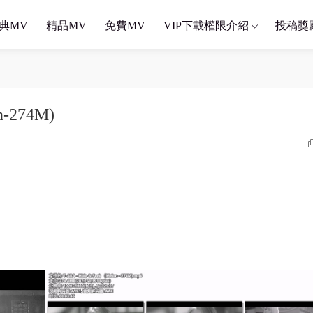
典MV
精品MV
免費MV
VIP下載權限介紹
投稿獎
n-274M)