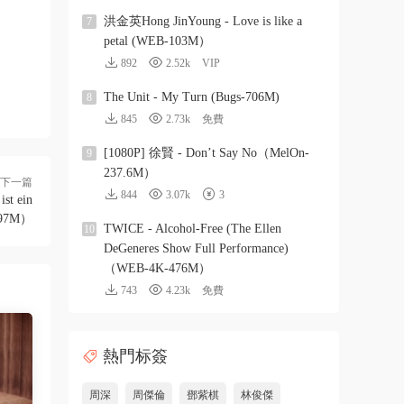
洪金英Hong JinYoung - Love is like a
7
petal (WEB-103M）
892
2.52k
VIP
The Unit - My Turn (Bugs-706M)
8
845
2.73k
免費
[1080P] 徐賢 - Don’t Say No（MelOn-
9
237.6M）
下一篇
844
3.07k
3
st ein
-97M）
TWICE - Alcohol-Free (The Ellen
10
DeGeneres Show Full Performance)
（WEB-4K-476M）
743
4.23k
免費
熱門标簽
周深
周傑倫
鄧紫棋
林俊傑