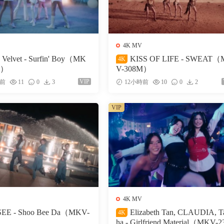
4K MV
 Velvet - Surfin' Boy（MK
KISS OF LIFE - SWEAT
4K
M）
V-308M）
VIP
時前
11
0
3
12小時前
10
0
2
VIP
4K MV
EE - Shoo Bee Da（MKV-
Elizabeth Tan, CLAUDIA, Ta
4K
ha - Girlfriend Material（MKV-2