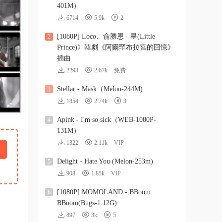
401M）
6714
5.9k
2
[1080P] Loco、俞勝恩 - 星(Little
2
Prince)》韓劇《阿爾罕布拉宮的回憶》
插曲
2293
2.67k
免費
Stellar - Mask（Melon-244M)
3
1854
2.74k
3
Apink - I'm so sick（WEB-1080P-
4
131M）
1322
2.11k
VIP
Delight - Hate You (Melon-253m)
5
908
1.85k
VIP
[1080P] MOMOLAND - BBoom
6
BBoom(Bugs-1.12G)
897
3k
5