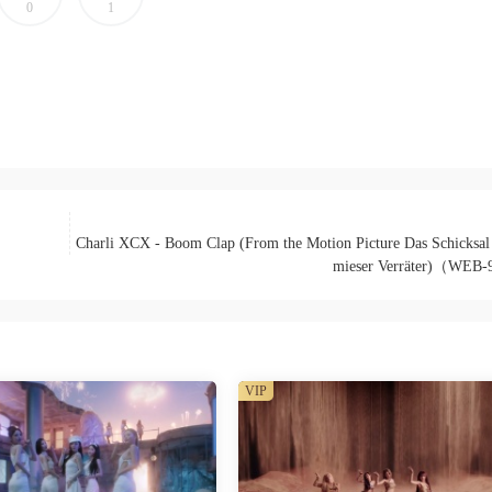
0
1
M）
Charli XCX - Boom Clap (From the Motion Picture Das Schicksal i
mieser Verräter)（WEB
VIP