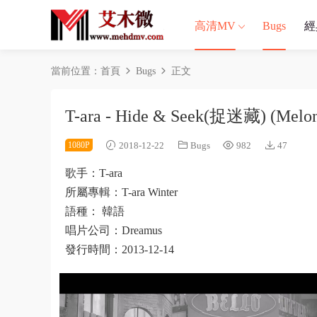
高清MV
Bugs
經
當前位置：
首頁
Bugs
正文
T-ara - Hide & Seek(捉迷藏) (Melo
1080P
2018-12-22
Bugs
982
47
歌手：T-ara
所屬專輯：T-ara Winter
語種： 韓語
唱片公司：Dreamus
發行時間：2013-12-14