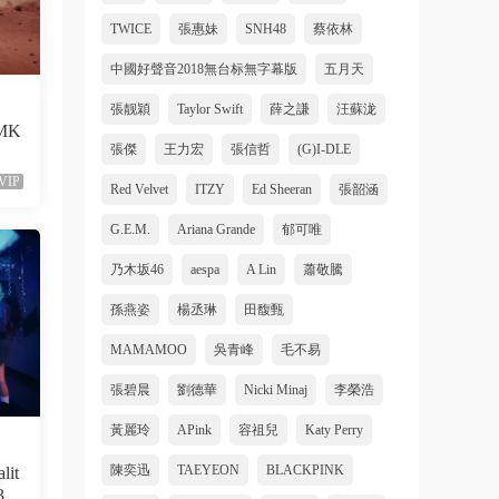
TWICE
張惠妹
SNH48
蔡依林
中國好聲音2018無台标無字幕版
五月天
張靓穎
Taylor Swift
薛之謙
汪蘇泷
（MK
張傑
王力宏
張信哲
(G)I-DLE
VIP
Red Velvet
ITZY
Ed Sheeran
張韶涵
G.E.M.
Ariana Grande
郁可唯
乃木坂46
aespa
A Lin
蕭敬騰
孫燕姿
楊丞琳
田馥甄
MAMAMOO
吳青峰
毛不易
張碧晨
劉德華
Nicki Minaj
李榮浩
黃麗玲
APink
容祖兒
Katy Perry
陳奕迅
TAEYEON
BLACKPINK
lit
36