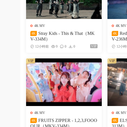
4K MV
4K MV
Stray Kids - This & That（MK
Red
4K
4K
V-334M）
V-236
VIP
12小時前
9
0
0
12小
VIP
VIP
4K MV
4K MV
FRUITS ZIPPER - 1,2,3,FOOO
ELS
4K
4K
OUR（MKV-334M）
313M）