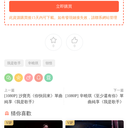
立即購買
此資源購買後15天内可下載。如有發現鏈接失效，請聯系網站管理
0
0
我是歌手
辛曉琪
領悟
上一篇
下一篇
[1080P] 沙寶亮《你快回來》單曲
[1080P] 辛曉琪《至少還有你》單
純享《我是歌手》
曲純享《我是歌手》
猜你喜歡
VIP
VIP