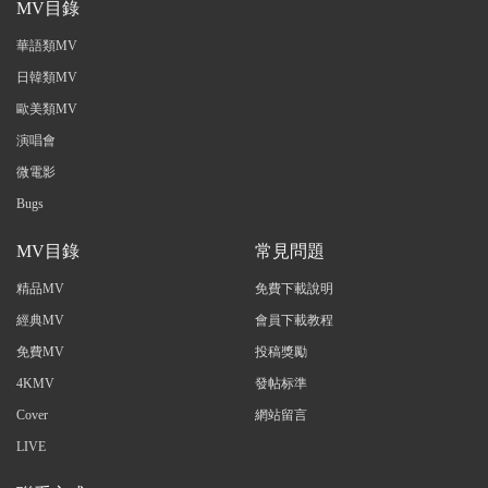
MV目錄
華語類MV
日韓類MV
歐美類MV
演唱會
微電影
Bugs
MV目錄
常見問題
精品MV
免費下載說明
經典MV
會員下載教程
免費MV
投稿獎勵
4KMV
發帖标準
Cover
網站留言
LIVE