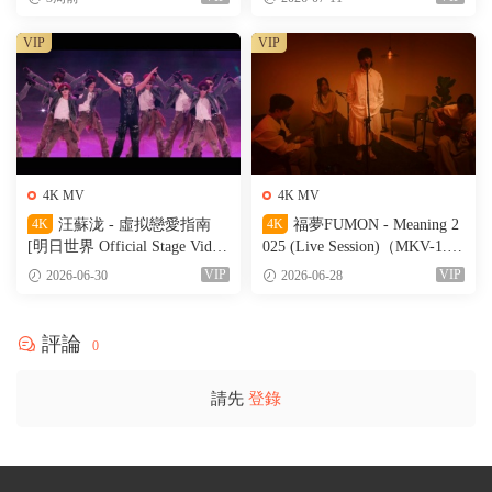
VIP
VIP
4K MV
4K MV
4K
汪蘇泷 - 虛拟戀愛指南
4K
福夢FUMON - Meaning 2
[明日世界 Official Stage Vide
025 (Live Session)（MKV-1.56
o]（MKV-527M）
G）
VIP
VIP
2026-06-30
2026-06-28
評論
0
請先
登錄