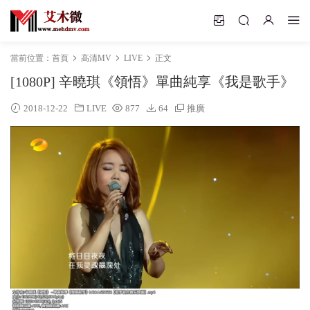
當前位置：
首頁
高清MV
LIVE
正文
[1080P] 辛曉琪《領悟》單曲純享《我是歌手》
2018-12-22
LIVE
877
64
推廣