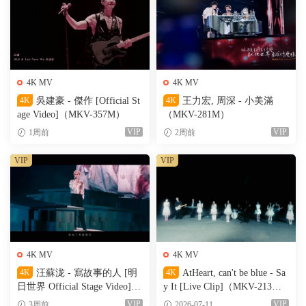
4K MV
4K MV
4K
吳建豪 - 傑作 [Official St
4K
王力宏, 周深 - 小美滿
age Video]（MKV-357M）
（MKV-281M）
VIP
VIP
1周前
2周前
VIP
VIP
4K MV
4K MV
4K
汪蘇泷 - 寫故事的人 [明
4K
AtHeart, can't be blue - Sa
日世界 Official Stage Video]
y It [Live Clip]（MKV-213
（MKV-611M）
M）
VIP
VIP
3周前
2026-07-11