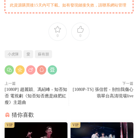
此資源購買後15天内可下載。如有發現鏈接失效，請聯系網站管理
0
0
小虎隊
愛
蘇有朋
上一篇
下一篇
[1080P] 趙麗穎、馮紹峰 - 知否知
[1080P-TS] 張信哲 - 别怕我傷心
否 電視劇《知否知否應是綠肥紅
翡翠台高清現場live
瘦》主題曲
猜你喜歡
VIP
VIP