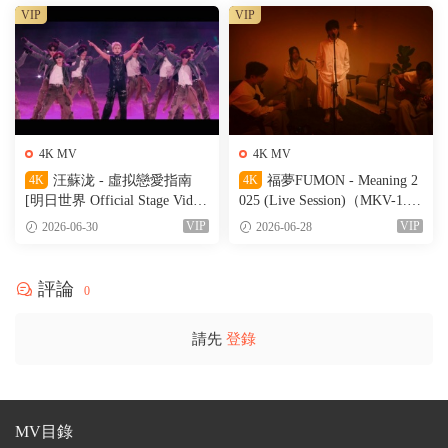
VIP
VIP
4K MV
4K MV
4K
汪蘇泷 - 虛拟戀愛指南
4K
福夢FUMON - Meaning 2
[明日世界 Official Stage Vide
025 (Live Session)（MKV-1.56
o]（MKV-527M）
G）
VIP
VIP
2026-06-30
2026-06-28
評論
0
請先
登錄
MV目錄