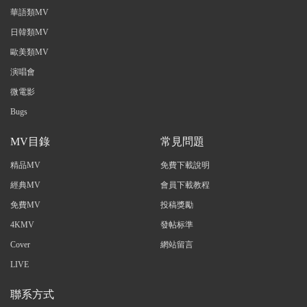
華語類MV
日韓類MV
歐美類MV
演唱會
微電影
Bugs
MV目錄
常見問題
精品MV
免費下載說明
經典MV
會員下載教程
免費MV
投稿獎勵
4KMV
發帖标準
Cover
網站留言
LIVE
聯系方式