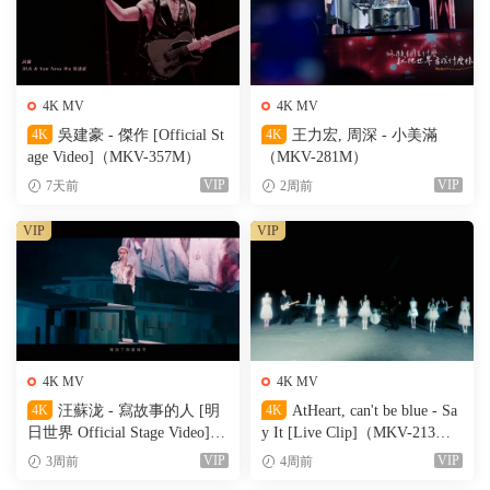
4K MV
4K MV
4K
吳建豪 - 傑作 [Official St
4K
王力宏, 周深 - 小美滿
age Video]（MKV-357M）
（MKV-281M）
VIP
VIP
7天前
2周前
VIP
VIP
4K MV
4K MV
4K
汪蘇泷 - 寫故事的人 [明
4K
AtHeart, can't be blue - Sa
日世界 Official Stage Video]
y It [Live Clip]（MKV-213
（MKV-611M）
M）
VIP
VIP
3周前
4周前