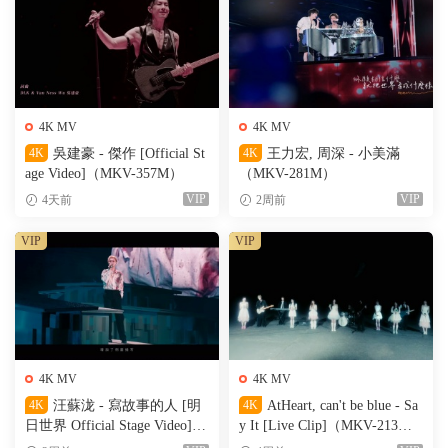
4K MV
4K MV
4K
吳建豪 - 傑作 [Official St
4K
王力宏, 周深 - 小美滿
age Video]（MKV-357M）
（MKV-281M）
VIP
VIP
4天前
2周前
VIP
VIP
4K MV
4K MV
4K
汪蘇泷 - 寫故事的人 [明
4K
AtHeart, can't be blue - Sa
日世界 Official Stage Video]
y It [Live Clip]（MKV-213
（MKV-611M）
M）