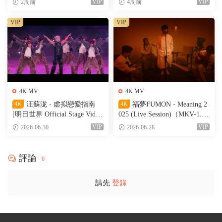
VIP
VIP
2周前
4周前
VIP
VIP
4K MV
4K MV
4K
汪蘇泷 - 虛拟戀愛指南
4K
福夢FUMON - Meaning 2
[明日世界 Official Stage Vide
025 (Live Session)（MKV-1.56
o]（MKV-527M）
G）
VIP
VIP
2026-06-30
2026-06-28
評論
0
請先
登錄