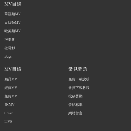
MV目錄
華語類MV
日韓類MV
歐美類MV
演唱會
微電影
Bugs
MV目錄
常見問題
精品MV
免費下載說明
經典MV
會員下載教程
免費MV
投稿獎勵
4KMV
發帖标準
Cover
網站留言
LIVE