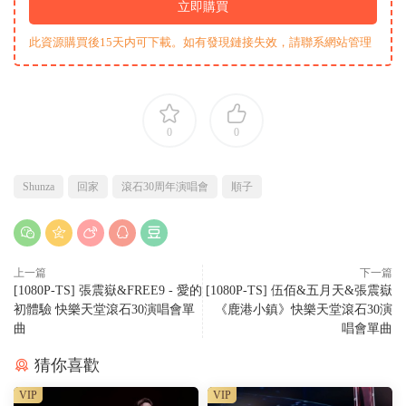
立即購買
此資源購買後15天内可下載。如有發現鏈接失效，請聯系網站管理
0
0
Shunza
回家
滾石30周年演唱會
順子
上一篇
下一篇
[1080P-TS] 張震嶽&FREE9 - 愛的
[1080P-TS] 伍佰&五月天&張震嶽
初體驗 快樂天堂滾石30演唱會單
《鹿港小鎮》快樂天堂滾石30演
曲
唱會單曲
猜你喜歡
VIP
VIP