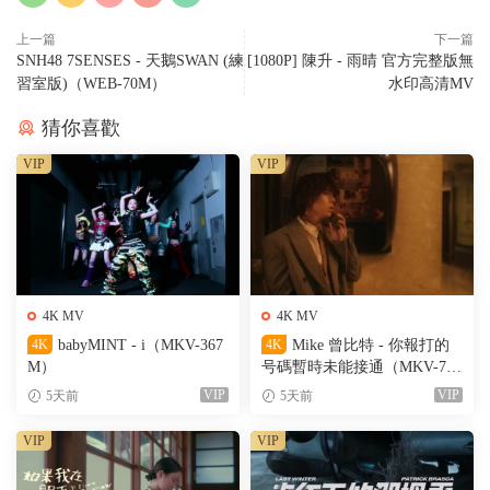
上一篇
下一篇
SNH48 7SENSES - 天鵝SWAN (練
[1080P] 陳升 - 雨晴 官方完整版無
習室版)（WEB-70M）
水印高清MV
猜你喜歡
VIP
VIP
4K MV
4K MV
4K
babyMINT - i（MKV-367
4K
Mike 曾比特 - 你報打的
M）
号碼暫時未能接通（MKV-701
M）
VIP
VIP
5天前
5天前
VIP
VIP