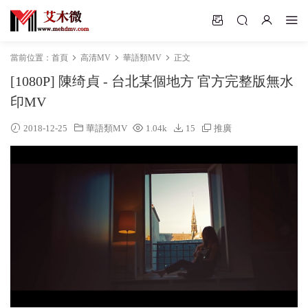
當前位置：
首頁
高清MV
華語類MV
正文
[1080P] 陳绮貞 - 台北某個地方 官方完整版無水
印MV
2018-12-25
華語類MV
1.04k
15
推廣