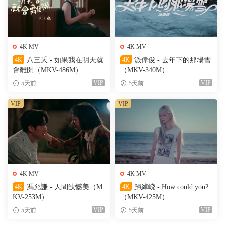
4K MV
4K MV
4K
八三夭 - 如果我在明天就
4K
派偉俊 - 去年下的那場雪
會離開（MKV-486M）
（MKV-340M）
VIP
VIP
5天前
5天前
VIP
VIP
4K MV
4K MV
4K
馮允謙 - 人間缺憾美（M
4K
歸綽峣 - How could you?
KV-253M）
（MKV-425M）
VIP
VIP
5天前
5天前