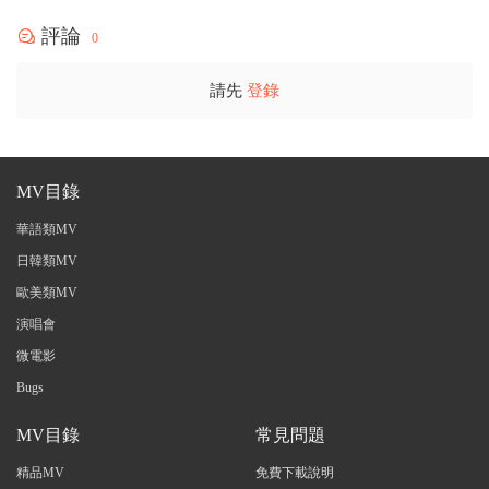
評論
0
請先
登錄
MV目錄
華語類MV
日韓類MV
歐美類MV
演唱會
微電影
Bugs
MV目錄
常見問題
精品MV
免費下載說明