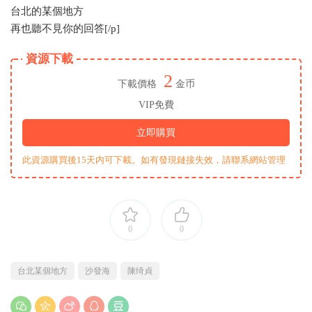
台北的某個地方
再也聽不見你的回答[/p]
資源下載
2
下載價格
金币
VIP免費
立即購買
此資源購買後15天内可下載。如有發現鏈接失效，請聯系網站管理
0
0
台北某個地方
沙發海
陳绮貞