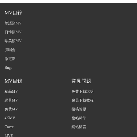
MV目錄
華語類MV
日韓類MV
歐美類MV
演唱會
微電影
Bugs
MV目錄
常見問題
精品MV
免費下載說明
經典MV
會員下載教程
免費MV
投稿獎勵
4KMV
發帖标準
Cover
網站留言
LIVE