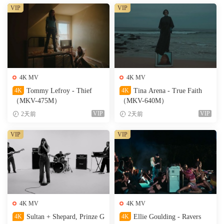
VIP
VIP
4K MV
4K MV
4K
Tommy Lefroy - Thief
4K
Tina Arena - True Faith
（MKV-475M）
（MKV-640M）
VIP
VIP
2天前
2天前
VIP
VIP
4K MV
4K MV
4K
Sultan + Shepard, Prinze G
4K
Ellie Goulding - Ravers