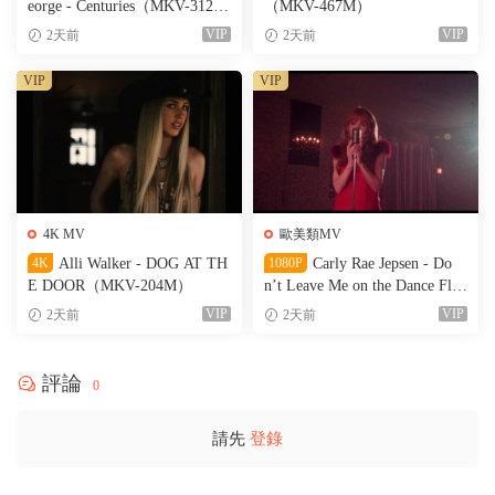
eorge - Centuries（MKV-312
（MKV-467M）
M）
VIP
VIP
2天前
2天前
VIP
VIP
4K MV
歐美類MV
4K
Alli Walker - DOG AT TH
1080P
Carly Rae Jepsen - Do
E DOOR（MKV-204M）
n’t Leave Me on the Dance Floo
r（WEB-151M）
VIP
VIP
2天前
2天前
評論
0
請先
登錄