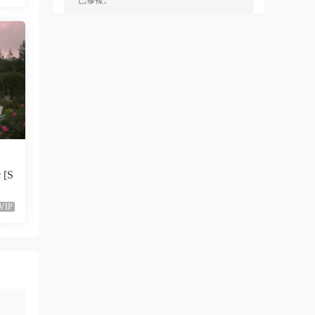
已修複。
來源：
留言闆
liyunwen • 1周前
黑發尤物-蔡依林，鏈接失效
來源：
留言闆
liyunwen • 1周前
好的👌🏻
 [S
來源：
留言闆
VIP
z3370705 • 1周前
很不錯啊
來源：
[1080P] Taylor Swift、Brendon Urie - ME!
(Official Video)
neo444 • 1周前