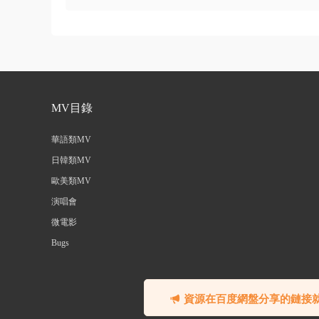
MV目錄
華語類MV
日韓類MV
歐美類MV
演唱會
微電影
Bugs
©
資源在百度網盤分享的鏈接