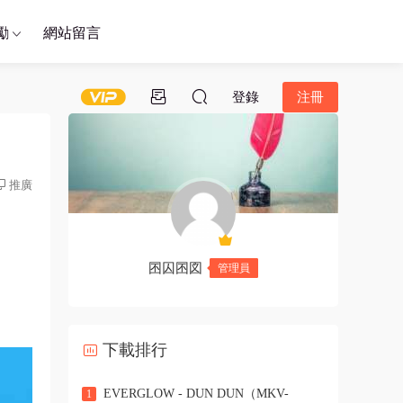
勵
網站留言
登錄
注冊
推廣
囨囚囨図
管理員
下載排行
EVERGLOW - DUN DUN（MKV-
1