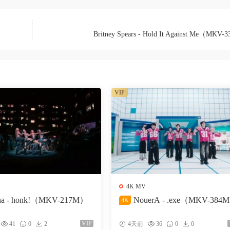
Britney Spears - Hold It Against Me（MKV
VIP
4K MV
na - honk!（MKV-217M）
NouerA - .exe（MKV-384
4K
VIP
41
0
2
4天前
36
0
0