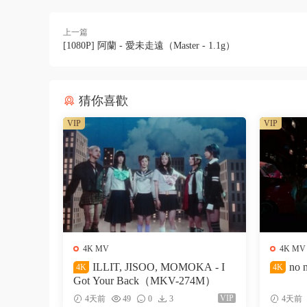
上一篇
[1080P] 阿蘭 - 愛未走遠（Master - 1.1g）
猜你喜歡
VIP
VIP
4K MV
4K MV
ILLIT, JISOO, MOMOKA - I
no 
4K
4K
Got Your Back（MKV-274M）
VIP
4天前
49
0
3
4天前