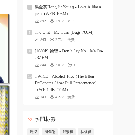
洪金英Hong JinYoung - Love is like a
7
petal (WEB-103M）
892
2.51k
VIP
The Unit - My Turn (Bugs-706M)
8
845
2.73k
免費
[1080P] 徐賢 - Don’t Say No（MelOn-
9
237.6M）
844
3.07k
3
TWICE - Alcohol-Free (The Ellen
10
DeGeneres Show Full Performance)
（WEB-4K-476M）
743
4.22k
免費
熱門标簽
周深
周傑倫
鄧紫棋
林俊傑