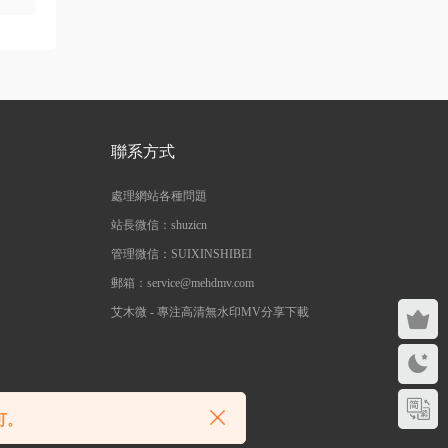
666666666666
來源：
[1080P] Sia - Move Your Body (Single Mix)
[Lyric] 抖音很火的BGM
三歲都很帥
• 2周前
聯系方式
多上點九十年代的經典港台歌啊，當今那些
垃圾歌論壇太多了
處理網站各種問題
來源：
留言闆
站長微信：shuzicn
管理微信：SUIXINSHIBEI
ZERO
• 2周前
郵箱：service@mehdmv.com
這歌沒MV
艾木微 - 專注高清無水印MV分享下載
來源：
留言闆
yusong99 • 2周前
除！
可。
這個資源很不錯