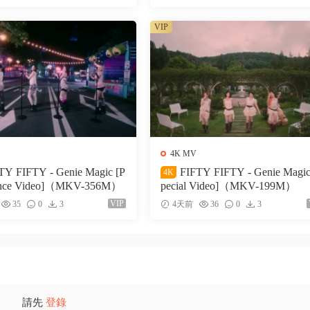
VIP
4K MV
TY FIFTY - Genie Magic [P
FIFTY FIFTY - Genie Magic
4K
ance Video]（MKV-356M）
pecial Video]（MKV-199M）
VIP
35
0
3
4天前
36
0
3
請先
登錄