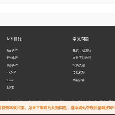
MV目錄
常見問題
精品MV
免費下載說明
經典MV
會員下載教程
免費MV
投稿獎勵
4KMV
發帖标準
Cover
網站留言
LIVE
2023 艾木微 本站内大部分資源收集于網絡，若侵犯了您的合法權益，請聯系我們删
本站聯系郵箱：service@mehdmv.com
就有幾率被和諧。如果下載遇到此類問題，聯系網站管理員補鏈接即