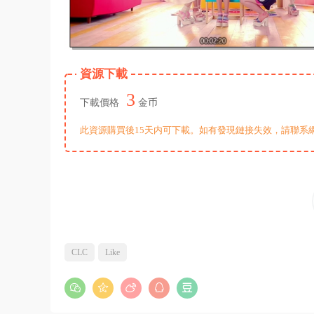
資源下載
3
下載價格
金币
此資源購買後15天内可下載。如有發現鏈接失效，請聯系
CLC
Like