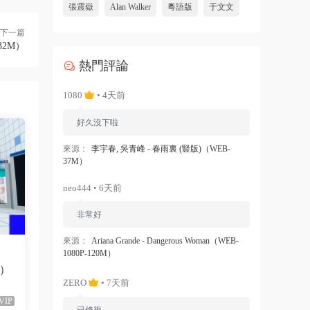
張震嶽
Alan Walker
粵語版
于文文
下一篇
-332M）
熱門評論
1080
• 4天前
好久沒下啦
來源：
李宇春, 吳青峰 - 春雨裏 (豎版)（WEB-
37M）
neo444 • 6天前
非常好
來源：
Ariana Grande - Dangerous Woman（WEB-
1080P-120M）
M）
ZERO
• 7天前
VIP