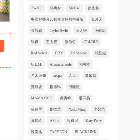
TWICE
張惠妹
SNH48
蔡依林
中國好聲音2018無台标無字幕版
五月天
張靓穎
Taylor Swift
薛之謙
汪蘇泷
張傑
王力宏
張信哲
(G)I-DLE
Red Velvet
ITZY
Ed Sheeran
張韶涵
G.E.M.
Ariana Grande
郁可唯
乃木坂46
aespa
A Lin
蕭敬騰
孫燕姿
楊丞琳
田馥甄
MAMAMOO
吳青峰
毛不易
張碧晨
劉德華
Nicki Minaj
李榮浩
黃麗玲
APink
容祖兒
Katy Perry
陳奕迅
TAEYEON
BLACKPINK