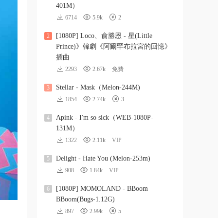
401M）
6714
5.9k
2
[1080P] Loco、俞勝恩 - 星(Little
2
Prince)》韓劇《阿爾罕布拉宮的回憶》
插曲
2293
2.67k
免費
Stellar - Mask（Melon-244M)
3
1854
2.74k
3
Apink - I'm so sick（WEB-1080P-
4
131M）
1322
2.11k
VIP
Delight - Hate You (Melon-253m)
5
908
1.84k
VIP
[1080P] MOMOLAND - BBoom
6
BBoom(Bugs-1.12G)
897
2.99k
5