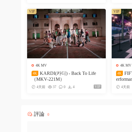
VIP
VIP
4K MV
4K MV
KARDI(카디) - Back To Life
FIF
4K
4K
（MKV-221M）
erform
VIP
4天前
37
0
4
4天前
評論
0