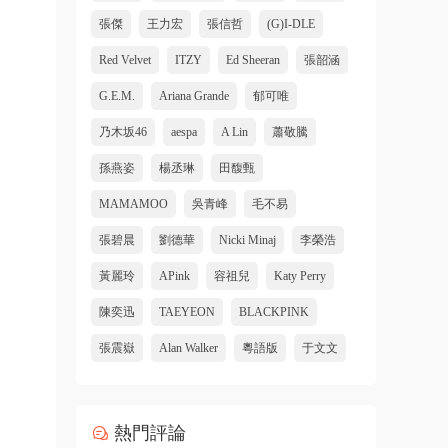
張傑
王力宏
張信哲
(G)I-DLE
Red Velvet
ITZY
Ed Sheeran
張韶涵
G.E.M.
Ariana Grande
郁可唯
乃木坂46
aespa
A Lin
蕭敬騰
孫燕姿
楊丞琳
田馥甄
MAMAMOO
吳青峰
毛不易
張碧晨
劉德華
Nicki Minaj
李榮浩
黃麗玲
APink
容祖兒
Katy Perry
陳奕迅
TAEYEON
BLACKPINK
張震嶽
Alan Walker
粵語版
于文文
熱門評論