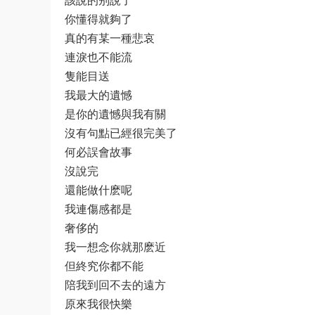
該說的别說了
你懂得就夠了
真的有某一種悲哀
連淚也不能流
隻能目送
我最大的遺憾
是你的遺憾與我有關
沒有句點已經很完美了
何必誤會故事
沒說完
還能做什麽呢
我連傷感都是
奢侈的
我一想念你就那麽近
但終究你都不能
陪我到回不去的遠方
原來我很快樂