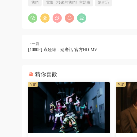
我們
電影《後來的我們》主題曲
陳奕迅
上一篇
[1080P] 袁娅維 - 别廢話 官方HD-MV
猜你喜歡
VIP
VIP