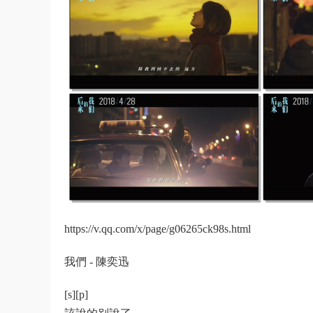
https://v.qq.com/x/page/g06265ck98s.html
我們 - 陳奕迅
[s][p]