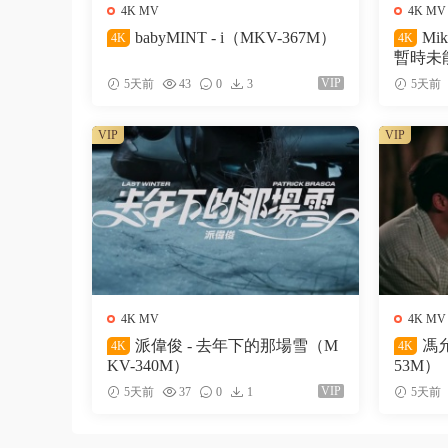
4K MV
4K MV
babyMINT - i（MKV-367M）
Mi
4K
4K
暫時未能
VIP
5天前
43
0
3
5天前
VIP
VIP
4K MV
4K MV
派偉俊 - 去年下的那場雪（M
馮允
4K
4K
KV-340M）
53M）
VIP
5天前
37
0
1
5天前