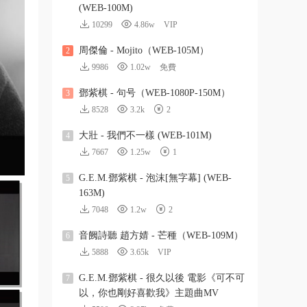
(WEB-100M)
10299
4.86w
VIP
周傑倫 - Mojito（WEB-105M）
2
9986
1.02w
免費
鄧紫棋 - 句号（WEB-1080P-150M）
3
8528
3.2k
2
大壯 - 我們不一樣 (WEB-101M)
4
7667
1.25w
1
G.E.M.鄧紫棋 - 泡沫[無字幕] (WEB-
5
163M)
7048
1.2w
2
音阙詩聽 趙方婧 - 芒種（WEB-109M）
6
5888
3.65k
VIP
G.E.M.鄧紫棋 - 很久以後 電影《可不可
7
以，你也剛好喜歡我》主題曲MV