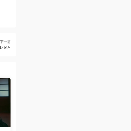
neo444 • 1周前
666666666666
來源：
[1080P] Sia - Move Your Body (Single Mix)
[Lyric] 抖音很火的BGM
下一篇
三歲都很帥
• 2周前
D-MV
多上點九十年代的經典港台歌啊，當今那些
垃圾歌論壇太多了
來源：
留言闆
ZERO
• 2周前
這歌沒MV
來源：
留言闆