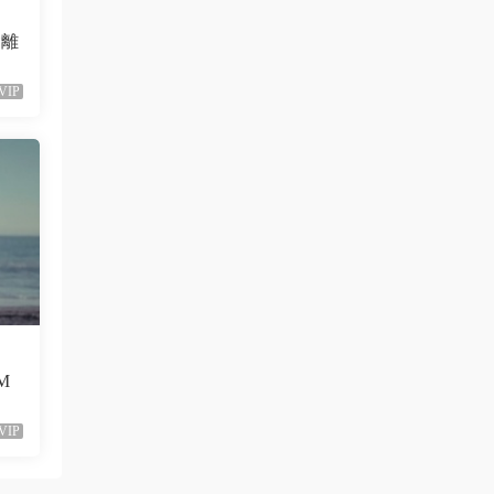
會離
VIP
（M
VIP