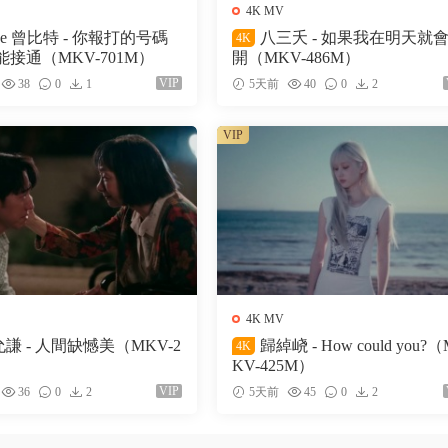
4K MV
ke 曾比特 - 你報打的号碼
八三夭 - 如果我在明天就
4K
接通（MKV-701M）
開（MKV-486M）
VIP
38
0
1
5天前
40
0
2
VIP
4K MV
謙 - 人間缺憾美（MKV-2
歸綽峣 - How could you?
4K
KV-425M）
VIP
36
0
2
5天前
45
0
2