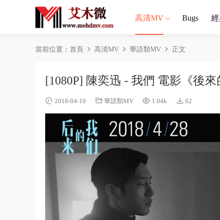
高清MV
Bugs
經
當前位置：
首頁
高清MV
華語類MV
正文
[1080P] 陳奕迅 - 我們 電影
2018-04-10
華語類MV
1.04k
62