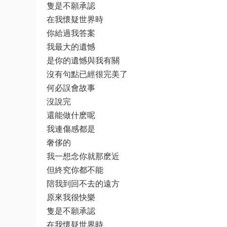
隻是不願承認
在我懷疑世界時
你給過我答案
我最大的遺憾
是你的遺憾與我有關
沒有句點已經很完美了
何必誤會故事
沒說完
還能做什麽呢
我連傷感都是
奢侈的
我一想念你就那麽近
但終究你都不能
陪我到回不去的遠方
原來我很快樂
隻是不願承認
在我懷疑世界時