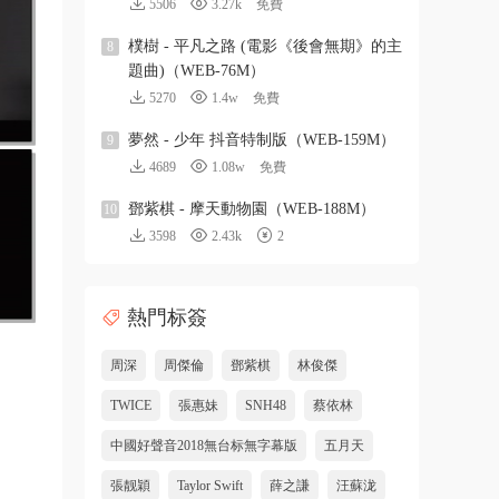
5506
3.27k
免費
樸樹 - 平凡之路 (電影《後會無期》的主
8
題曲)（WEB-76M）
5270
1.4w
免費
夢然 - 少年 抖音特制版（WEB-159M）
9
4689
1.08w
免費
鄧紫棋 - 摩天動物園（WEB-188M）
10
3598
2.43k
2
熱門标簽
周深
周傑倫
鄧紫棋
林俊傑
TWICE
張惠妹
SNH48
蔡依林
中國好聲音2018無台标無字幕版
五月天
張靓穎
Taylor Swift
薛之謙
汪蘇泷