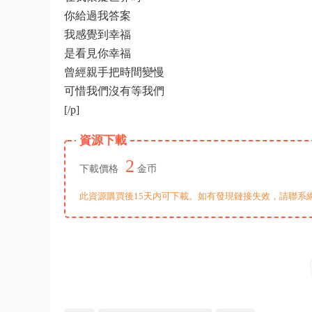
你給過我答案
我感覺到幸福
是看見你幸福
曾經親手把時間變慢
可惜我們沒有等我們
[/p]
資源下載
2
下載價格
金币
此資源購買後15天内可下載。如有發現鏈接失效，請聯系