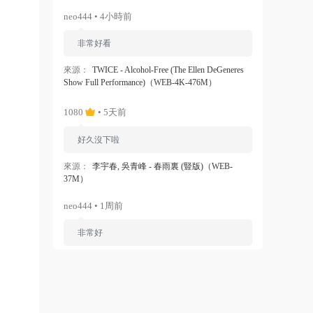
neo444 • 4小時前
非常好看
來源：
TWICE - Alcohol-Free (The Ellen DeGeneres
Show Full Performance)（WEB-4K-476M）
1080
• 5天前
好久沒下啦
來源：
李宇春, 吳青峰 - 春雨裏 (豎版)（WEB-
37M）
neo444 • 1周前
非常好
來源：
Ariana Grande - Dangerous Woman（WEB-
1080P-120M）
ZERO
• 1周前