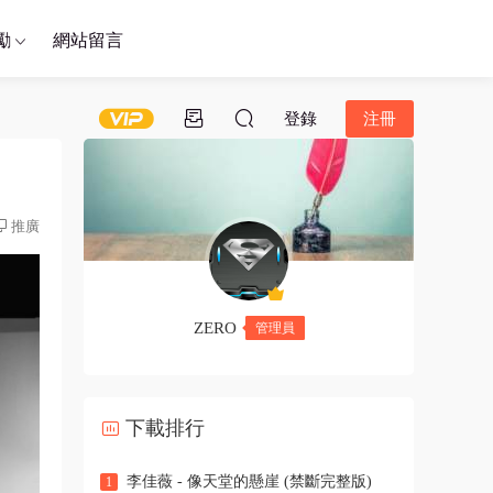
勵
網站留言
登錄
注冊
推廣
ZERO
管理員
下載排行
李佳薇 - 像天堂的懸崖 (禁斷完整版)
1