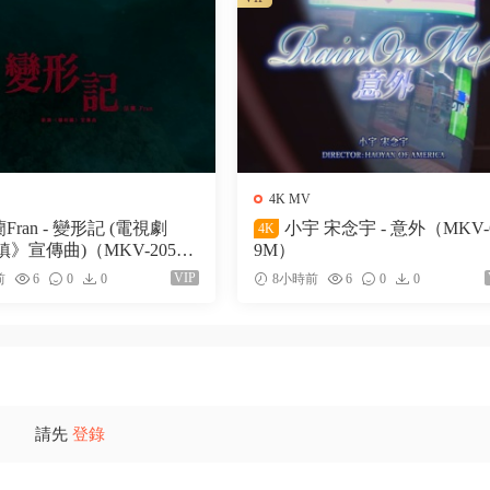
4K MV
Fran - 變形記 (電視劇
小宇 宋念宇 - 意外（MKV-
4K
》宣傳曲)（MKV-205
9M）
VIP
前
6
0
0
8小時前
6
0
0
請先
登錄