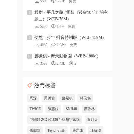
5506
3.27k
免費
樸樹 - 平凡之路 (電影《後會無期》的主
8
題曲)（WEB-76M）
5270
1.4w
免費
夢然 - 少年 抖音特制版（WEB-159M）
9
4689
1.08w
免費
鄧紫棋 - 摩天動物園（WEB-188M）
10
3598
2.43k
2
熱門标簽
周深
周傑倫
鄧紫棋
林俊傑
TWICE
張惠妹
SNH48
蔡依林
中國好聲音2018無台标無字幕版
五月天
張靓穎
Taylor Swift
薛之謙
汪蘇泷