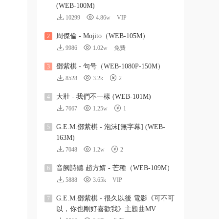
(WEB-100M)
10299
4.86w
VIP
周傑倫 - Mojito（WEB-105M）
2
9986
1.02w
免費
鄧紫棋 - 句号（WEB-1080P-150M）
3
8528
3.2k
2
大壯 - 我們不一樣 (WEB-101M)
4
7667
1.25w
1
G.E.M.鄧紫棋 - 泡沫[無字幕] (WEB-
5
163M)
7048
1.2w
2
音阙詩聽 趙方婧 - 芒種（WEB-109M）
6
5888
3.65k
VIP
G.E.M.鄧紫棋 - 很久以後 電影《可不可
7
以，你也剛好喜歡我》主題曲MV