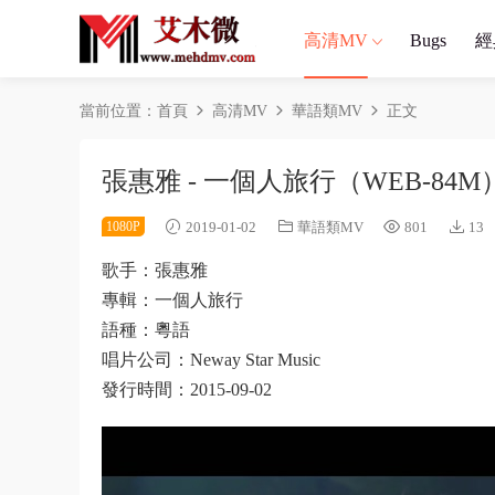
高清MV
Bugs
經
當前位置：
首頁
高清MV
華語類MV
正文
張惠雅 - 一個人旅行（WEB-84M
1080P
2019-01-02
華語類MV
801
13
歌手：張惠雅
專輯：一個人旅行
語種：粵語
唱片公司：Neway Star Music
發行時間：2015-09-02