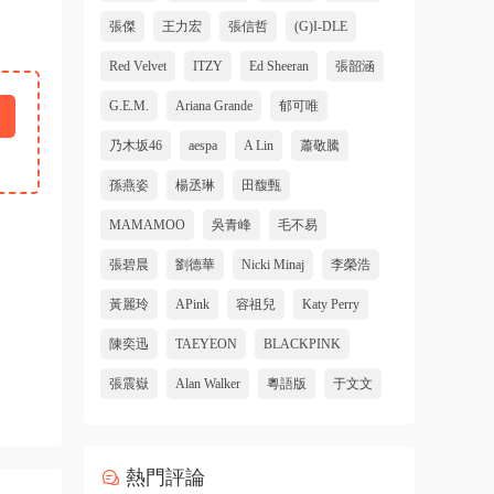
張傑
王力宏
張信哲
(G)I-DLE
Red Velvet
ITZY
Ed Sheeran
張韶涵
G.E.M.
Ariana Grande
郁可唯
乃木坂46
aespa
A Lin
蕭敬騰
孫燕姿
楊丞琳
田馥甄
MAMAMOO
吳青峰
毛不易
張碧晨
劉德華
Nicki Minaj
李榮浩
黃麗玲
APink
容祖兒
Katy Perry
陳奕迅
TAEYEON
BLACKPINK
張震嶽
Alan Walker
粵語版
于文文
熱門評論