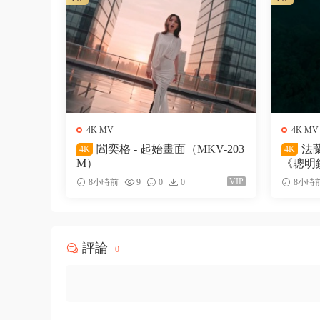
4K MV
4K MV
閻奕格 - 起始畫面（MKV-203
法蘭
4K
4K
M）
《聰明鎮
M）
VIP
8小時前
9
0
0
8小時
評論
0