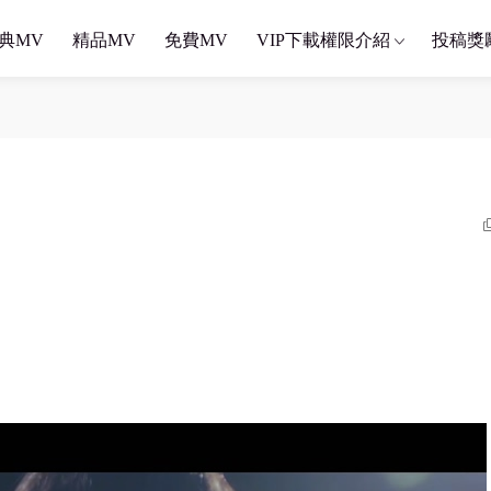
典MV
精品MV
免費MV
VIP下載權限介紹
投稿獎
）