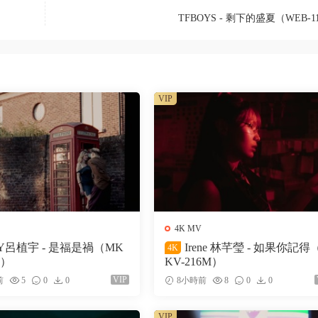
TFBOYS - 剩下的盛夏（WEB-1
VIP
4K MV
Y呂植宇 - 是福是禍（MK
Irene 林芊瑩 - 如果你記得
4K
M）
KV-216M）
VIP
前
5
0
0
8小時前
8
0
0
VIP