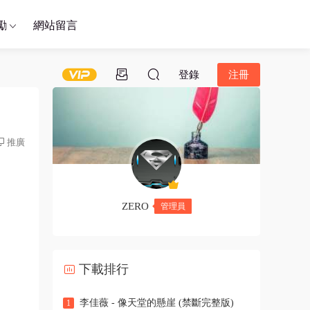
勵
網站留言
登錄
注冊
推廣
ZERO
管理員
下載排行
李佳薇 - 像天堂的懸崖 (禁斷完整版)
1