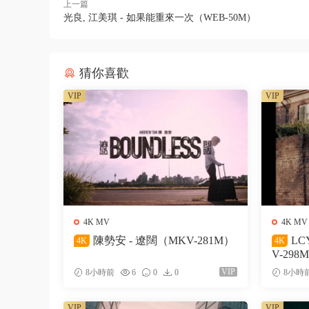
上一篇
光良, 江美琪 - 如果能重來一次（WEB-50M）
猜你喜歡
VIP
VIP
4K MV
4K MV
陳勢安 - 遼闊（MKV-281M）
LC
4K
4K
V-298
VIP
8小時前
6
0
0
8小時
VIP
VIP