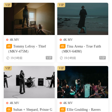
VIP
VIP
4K MV
4K MV
4K
Tommy Lefroy - Thief
4K
Tina Arena - True Faith
（MKV-475M）
（MKV-640M）
VIP
VIP
19小時前
19小時前
VIP
VIP
4K MV
4K MV
4K
Sultan + Shepard, Prinze G
4K
Ellie Goulding - Ravers