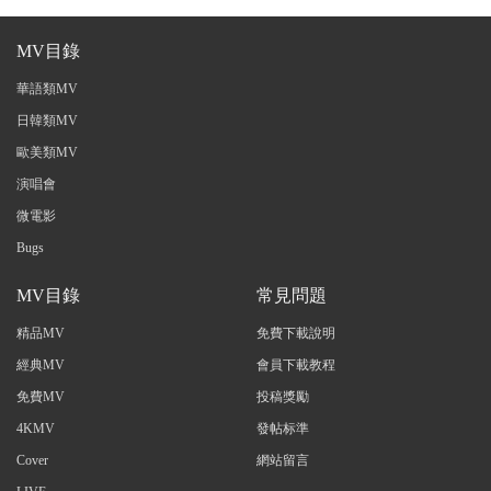
MV目錄
華語類MV
日韓類MV
歐美類MV
演唱會
微電影
Bugs
MV目錄
常見問題
精品MV
免費下載說明
經典MV
會員下載教程
免費MV
投稿獎勵
4KMV
發帖标準
Cover
網站留言