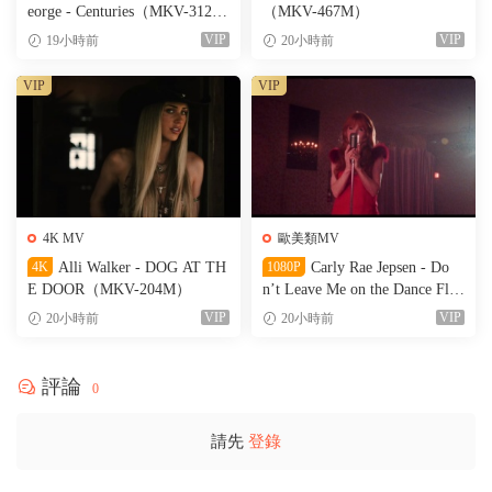
eorge - Centuries（MKV-312
（MKV-467M）
M）
VIP
VIP
19小時前
20小時前
VIP
VIP
4K MV
歐美類MV
4K
Alli Walker - DOG AT TH
1080P
Carly Rae Jepsen - Do
E DOOR（MKV-204M）
n’t Leave Me on the Dance Floo
r（WEB-151M）
VIP
VIP
20小時前
20小時前
評論
0
請先
登錄