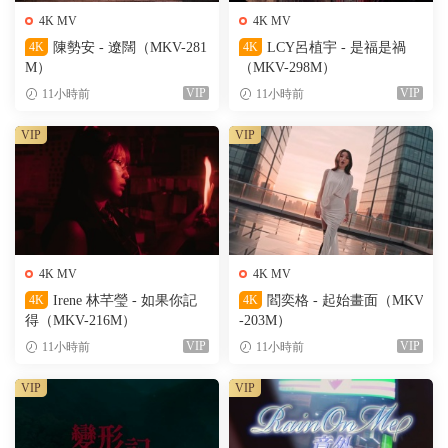
4K MV
4K MV
4K
陳勢安 - 遼闊（MKV-281
4K
LCY呂植宇 - 是福是禍
M）
（MKV-298M）
VIP
VIP
11小時前
11小時前
VIP
VIP
4K MV
4K MV
4K
Irene 林芊瑩 - 如果你記
4K
閻奕格 - 起始畫面（MKV
得（MKV-216M）
-203M）
VIP
VIP
11小時前
11小時前
VIP
VIP