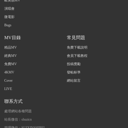
歐美類MV
演唱會
微電影
Bugs
MV目錄
常見問題
精品MV
免費下載說明
經典MV
會員下載教程
免費MV
投稿獎勵
4KMV
發帖标準
Cover
網站留言
LIVE
聯系方式
處理網站各種問題
站長微信：shuzicn
管理微信：SUIXINSHIBEI