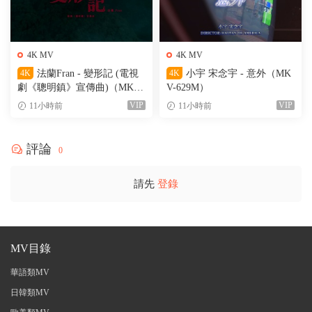
4K MV
4K MV
4K
法蘭Fran - 變形記 (電視
4K
小宇 宋念宇 - 意外（MK
劇《聰明鎮》宣傳曲)（MKV-
V-629M）
205M）
VIP
VIP
11小時前
11小時前
評論
0
請先
登錄
MV目錄
華語類MV
日韓類MV