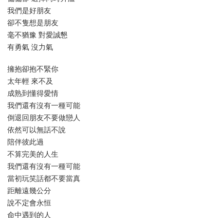
我們是好朋友
卻不隻想是朋友
毫不猶豫 對愛誠懇
有勇氣 沒力氣
擁抱卻抱不緊你
太年輕 來不及
成熟到懂得愛情
我們還有沒有一種可能
倒退回朋友不要做戀人
依然可以無話不說
陪伴彼此過
不算完美的人生
我們還有沒有一種可能
當初玩笑話都不要當真
距離遠幾公分
說不定會永恒
命中遇到的人