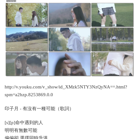
http://v.youku.com/v_show/id_XMzk5NTY3NzQyNA==.html?
spm=a2hzp.8253869.0.0
印子月 - 有沒有一種可能（歌詞）
[s][p]命中遇到的人
明明有無數可能
偏偏卻 選擇同時升溫