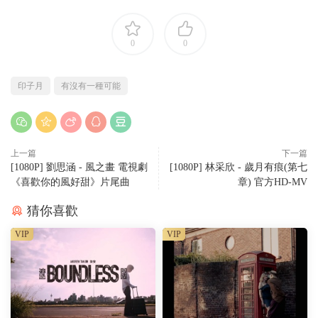
0
0
印子月
有沒有一種可能
上一篇
下一篇
[1080P] 劉思涵 - 風之畫 電視劇
[1080P] 林采欣 - 歲月有痕(第七
《喜歡你的風好甜》片尾曲
章) 官方HD-MV
猜你喜歡
VIP
VIP