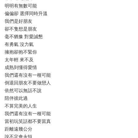
明明有無數可能
偏偏卻 選擇同時升溫
我們是好朋友
卻不隻想是朋友
毫不猶豫 對愛誠懇
有勇氣 沒力氣
擁抱卻抱不緊你
太年輕 來不及
成熟到懂得愛情
我們還有沒有一種可能
倒退回朋友不要做戀人
依然可以無話不說
陪伴彼此過
不算完美的人生
我們還有沒有一種可能
當初玩笑話都不要當真
距離遠幾公分
說不定會永恒