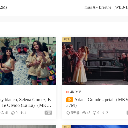
2M)
miss A - Breathe（WEB-
VIP
4K MV
ny blanco, Selena Gomez, B
Ariana Grande - petal（MK
4K
- Te Olvido (La La)（MKV-
37M）
VIP
41
0
4
5天前
45
0
2
VIP