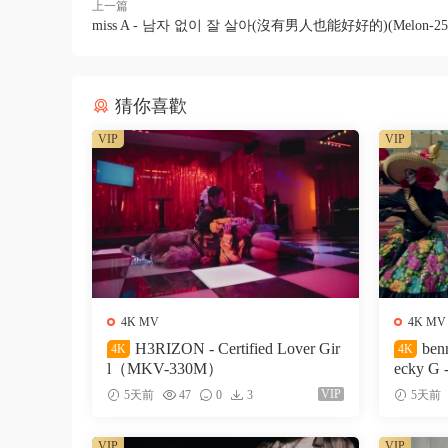
上一篇
miss A - 남자 없이 잘 살아(沒有男人也能好好的)(Melon-25
猜你喜歡
VIP
VIP
4K MV
4K MV
H3RIZON - Certified Lover Gir
ben
4K
4K
l（MKV-330M）
ecky G 
327M）
VIP
5天前
47
0
3
5天前
VIP
VIP