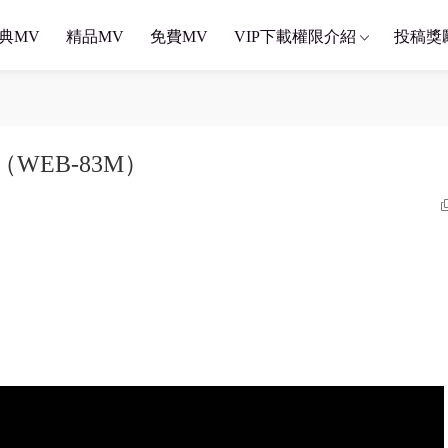
典MV
精品MV
免費MV
VIP下載權限介紹
投稿獎
ggle（WEB-83M）