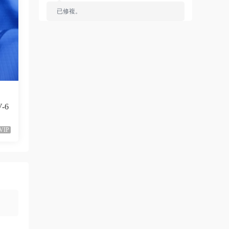
已修複。
來源：
留言闆
liyunwen • 1周前
黑發尤物-蔡依林，鏈接失效
來源：
留言闆
V-6
liyunwen • 1周前
好的👌🏻
VIP
來源：
留言闆
z3370705 • 1周前
很不錯啊
來源：
[1080P] Taylor Swift、Brendon Urie - ME!
(Official Video)