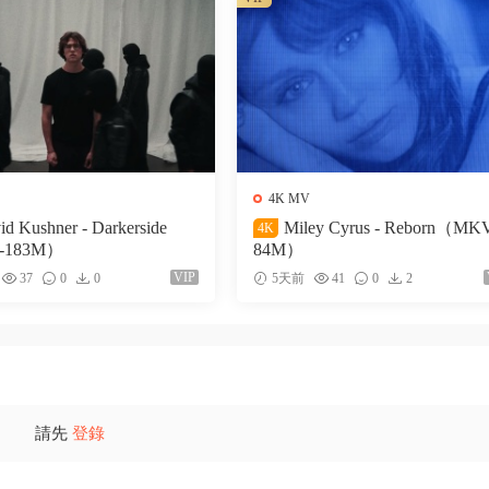
4K MV
id Kushner - Darkerside
Miley Cyrus - Reborn（MK
4K
-183M）
84M）
VIP
37
0
0
5天前
41
0
2
請先
登錄