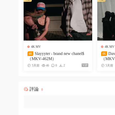
4K MV
4K MV
Slayyyter - brand new chanel$
Dav
4K
4K
（MKV-462M）
（MKV
VIP
5天前
46
0
2
5天前
評論
0