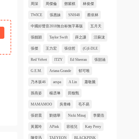
周深
周傑倫
鄧紫棋
林俊傑
TWICE
張惠妹
SNH48
蔡依林
中國好聲音2018無台标無字幕版
五月天
張靓穎
Taylor Swift
薛之謙
汪蘇泷
張傑
王力宏
張信哲
(G)I-DLE
Red Velvet
ITZY
Ed Sheeran
張韶涵
G.E.M.
Ariana Grande
郁可唯
乃木坂46
aespa
A Lin
蕭敬騰
孫燕姿
楊丞琳
田馥甄
MAMAMOO
吳青峰
毛不易
張碧晨
劉德華
Nicki Minaj
李榮浩
黃麗玲
APink
容祖兒
Katy Perry
陳奕迅
TAEYEON
BLACKPINK