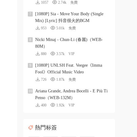
1057
2.74k
免費
[1080P] Sia - Move Your Body (Single
7
Mix) [Lyric] 抖音很火的BGM
953
5.01k
免費
Nicki Minaj - Chun-Li (春麗)（WEB-
8
80M）
880
3.57k
VIP
[1080P] UNLSH Feat. Veegee《Imma
9
Fool》Official Music Video
726
1.87k
免費
Ariana Grande, Andrea Bocelli - E Più Ti
10
Penso（WEB-132M）
400
1.92k
VIP
熱門标簽