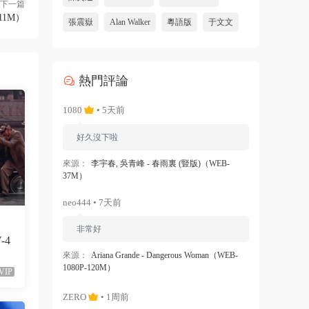
下一篇
111M）
張震嶽
Alan Walker
粵語版
于文文
熱門評論
1080
• 5天前
好久沒下啦
來源：
李宇春, 吳青峰 - 春雨裏 (豎版)（WEB-
37M）
neo444 • 7天前
非常好
V-4
來源：
Ariana Grande - Dangerous Woman（WEB-
1080P-120M）
VIP
ZERO
• 1周前