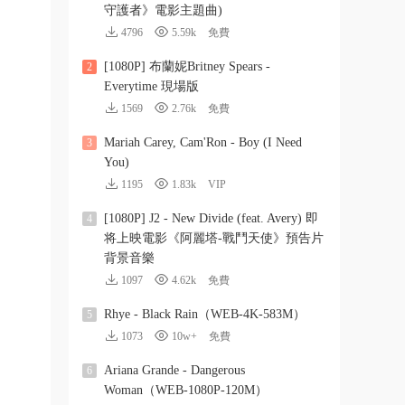
守護者》電影主題曲)
4796
5.59k
免費
[1080P] 布蘭妮Britney Spears -
2
Everytime 現場版
1569
2.76k
免費
Mariah Carey, Cam'Ron - Boy (I Need
3
You)
1195
1.83k
VIP
[1080P] J2 - New Divide (feat. Avery) 即
4
将上映電影《阿麗塔-戰鬥天使》預告片
背景音樂
1097
4.62k
免費
Rhye - Black Rain（WEB-4K-583M）
5
1073
10w+
免費
Ariana Grande - Dangerous
6
Woman（WEB-1080P-120M）