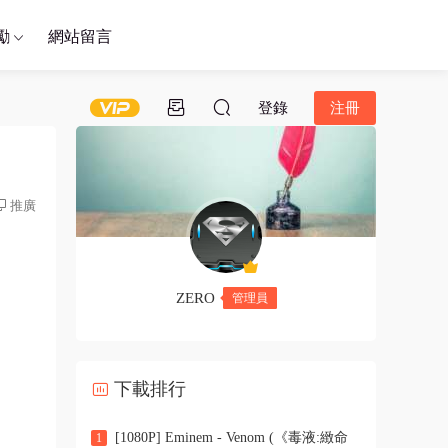
勵
網站留言
登錄
注冊
推廣
ZERO
管理員
下載排行
[1080P] Eminem - Venom (《毒液:緻命
1