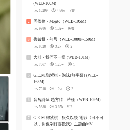
(WEB-100M)
10299
4.86w
VIP
周傑倫 - Mojito（WEB-105M）
2
9986
1.02w
免費
鄧紫棋 - 句号（WEB-1080P-150M）
3
8528
3.2k
2
大壯 - 我們不一樣 (WEB-101M)
4
7667
1.25w
1
G.E.M.鄧紫棋 - 泡沫[無字幕] (WEB-
5
163M)
7048
1.2w
2
音阙詩聽 趙方婧 - 芒種（WEB-109M）
6
5888
3.65k
VIP
G.E.M.鄧紫棋 - 很久以後 電影《可不可
7
以，你也剛好喜歡我》主題曲MV