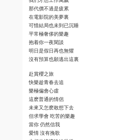
我們才想工作萬歲
那代價不過是疲累
在電影院的美夢裏
可惜結局也未到已沉睡
平常極奢侈的樂趣
抱着你一夜閑談
明日是假日再也無懼
沒有預算也願逃出這裏
赴賞櫻之旅
快樂趁青春去追
樂極偏會心虛
這麽普通的情侶
未來又怎麽敢想下去
但求學會 吃苦的樂趣
當你 仍然信我
愛情 沒有挽歌