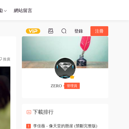
勵
網站留言
登錄
注冊
推廣
ZERO
管理員
下載排行
李佳薇 - 像天堂的懸崖 (禁斷完整版)
1