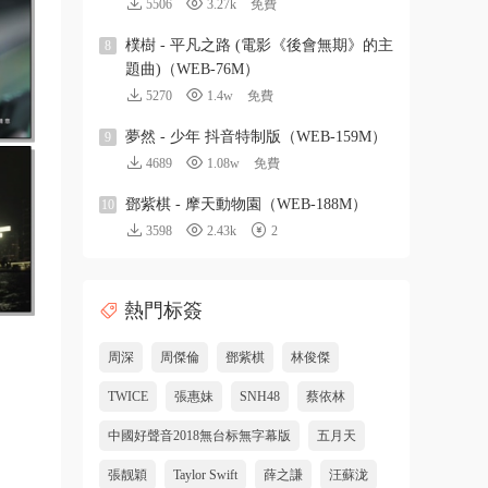
5506
3.27k
免費
樸樹 - 平凡之路 (電影《後會無期》的主
8
題曲)（WEB-76M）
5270
1.4w
免費
夢然 - 少年 抖音特制版（WEB-159M）
9
4689
1.08w
免費
鄧紫棋 - 摩天動物園（WEB-188M）
10
3598
2.43k
2
熱門标簽
周深
周傑倫
鄧紫棋
林俊傑
TWICE
張惠妹
SNH48
蔡依林
中國好聲音2018無台标無字幕版
五月天
張靓穎
Taylor Swift
薛之謙
汪蘇泷