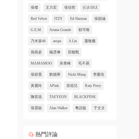
張傑
王力宏
張信哲
(G)I-DLE
Red Velvet
ITZY
Ed Sheeran
張韶涵
G.E.M.
Ariana Grande
郁可唯
乃木坂46
aespa
A Lin
蕭敬騰
孫燕姿
楊丞琳
田馥甄
MAMAMOO
吳青峰
毛不易
張碧晨
劉德華
Nicki Minaj
李榮浩
黃麗玲
APink
容祖兒
Katy Perry
陳奕迅
TAEYEON
BLACKPINK
張震嶽
Alan Walker
粵語版
于文文
熱門評論