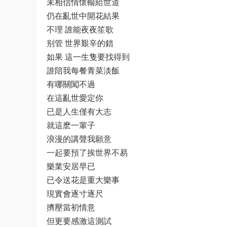
未相信情懷輸給世道
仍在亂世中開花結果
不理 誰能夜夜笙歌
别管 世界艱辛的錯
如果 這一生隻要找得到
誰陪我每餐青菜淡飯
有哪關闖不過
在這亂世愛定你
已是人生僅有大志
就這麽一輩子
浪漫的講聲我願意
一起要預了挨世界不易
樂業安居早已
已令送花是重大樂事
現實會逐寸逐尺
擠壓當初情意
但更要感激這測試