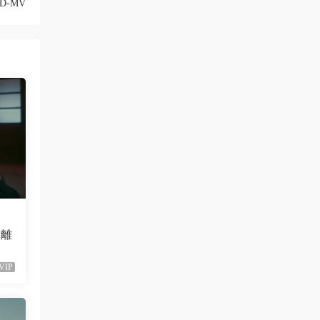
HD-MV
會離
VIP