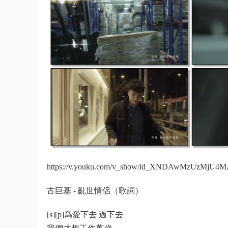
https://v.youku.com/v_show/id_XNDAwMzUzMjU4MA
古巨基 - 亂世情侶（歌詞）
[s][p]爲愛下去 過下去