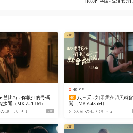
[1080P] 半陽 - 流浪 官方
VIP
4K MV
ke 曾比特 - 你報打的号碼
八三夭 - 如果我在明天就
4K
接通（MKV-701M）
開（MKV-486M）
VIP
39
0
1
5天前
41
0
2
VIP