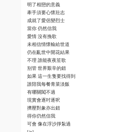
明了相戀的意義
牽手須要心懷壯志
成就了愛侶變烈士
當你 仍然信我
愛情 沒有挽歌
未相信情懷輸給世道
仍在亂世中開花結果
不理 誰能夜夜笙歌
别管 世界艱辛的錯
如果 這一生隻要找得到
誰陪我每餐青菜淡飯
有哪關闖不過
現實會逐吋逐呎
擠壓對象亦出錯
得你仍然信我
可會 像在浮沙掙紮過
[/p]