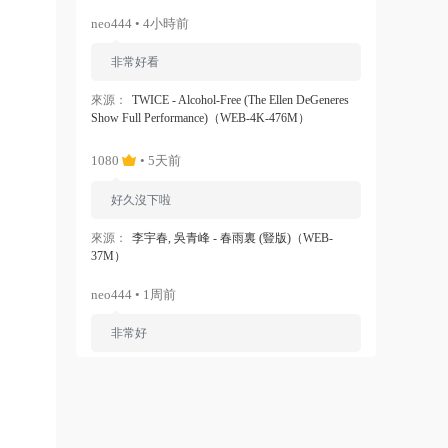
neo444 • 4小時前
非常好看
來源：
TWICE - Alcohol-Free (The Ellen DeGeneres
Show Full Performance)（WEB-4K-476M）
1080
• 5天前
好久沒下啦
來源：
李宇春, 吳青峰 - 春雨裏 (豎版)（WEB-
37M）
neo444 • 1周前
非常好
來源：
Ariana Grande - Dangerous Woman（WEB-
1080P-120M）
ZERO
• 1周前