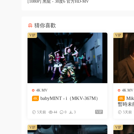
[1080P] 黑龍 - 38度6 官方HD-MV
猜你喜歡
VIP
VIP
4K MV
4K MV
babyMINT - i（MKV-367M）
Mi
4K
4K
暫時未能
VIP
5天前
44
0
3
5天前
VIP
VIP