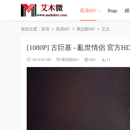
高清MV
Bugs
經
當前位置：
首頁
高清MV
華語類MV
正文
[1080P] 古巨基 - 亂世情侶 官方H
2019-01-09
華語類MV
862
11