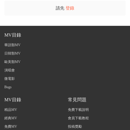
請先
登錄
MV目錄
華語類MV
日韓類MV
歐美類MV
演唱會
微電影
Bugs
MV目錄
常見問題
精品MV
免費下載說明
經典MV
會員下載教程
免費MV
投稿獎勵