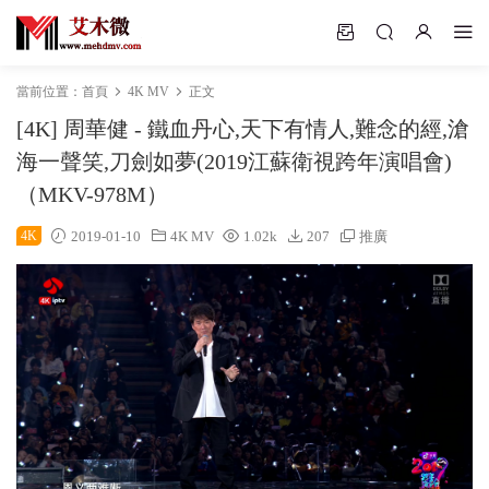
當前位置：
首頁
4K MV
正文
[4K] 周華健 - 鐵血丹心,天下有情人,難念的經,滄
海一聲笑,刀劍如夢(2019江蘇衛視跨年演唱會)
（MKV-978M）
4K
2019-01-10
4K MV
1.02k
207
推廣