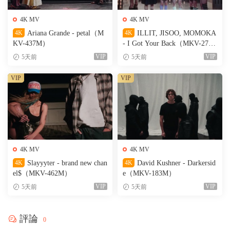
4K MV
4K MV
4K
Ariana Grande - petal（M
4K
ILLIT, JISOO, MOMOKA
KV-437M）
- I Got Your Back（MKV-274
M）
VIP
VIP
5天前
5天前
VIP
VIP
4K MV
4K MV
4K
Slayyyter - brand new chan
4K
David Kushner - Darkersid
el$（MKV-462M）
e（MKV-183M）
VIP
VIP
5天前
5天前
評論
0