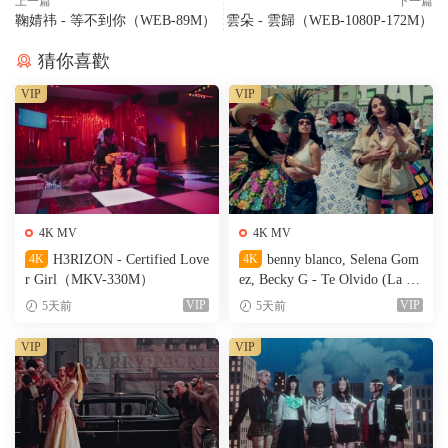
上一篇
下一篇
鞠婧祎 - 等不到你（WEB-89M）
雲朵 - 雲歸（WEB-1080P-172M）
猜你喜歡
VIP
VIP
4K MV
4K MV
4K
H3RIZON - Certified Love
4K
benny blanco, Selena Gom
r Girl（MKV-330M）
ez, Becky G - Te Olvido (La L
a)（MKV-327M）
VIP
VIP
5天前
5天前
VIP
VIP