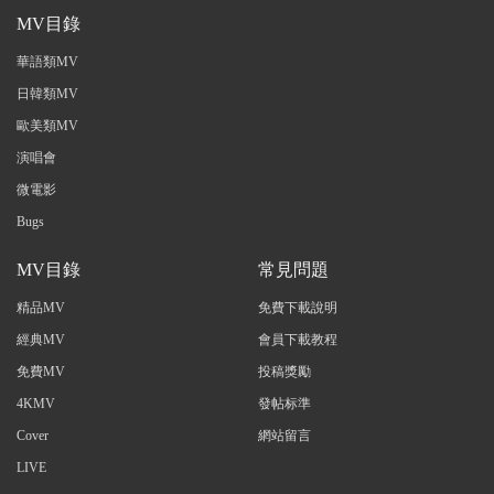
MV目錄
華語類MV
日韓類MV
歐美類MV
演唱會
微電影
Bugs
MV目錄
常見問題
精品MV
免費下載說明
經典MV
會員下載教程
免費MV
投稿獎勵
4KMV
發帖标準
Cover
網站留言
LIVE