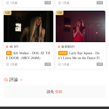
M）
VIP
VIP
1天前
1天前
VIP
VIP
4K MV
歐美類MV
4K
Alli Walker - DOG AT TH
1080P
Carly Rae Jepsen - Do
E DOOR（MKV-204M）
n’t Leave Me on the Dance Floo
r（WEB-151M）
VIP
VIP
1天前
1天前
評論
0
請先
登錄