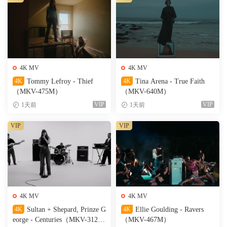
4K MV
4K MV
4K
Tommy Lefroy - Thief
4K
Tina Arena - True Faith
（MKV-475M）
（MKV-640M）
VIP
VIP
1天前
1天前
VIP
VIP
4K MV
4K MV
4K
Sultan + Shepard, Prinze G
4K
Ellie Goulding - Ravers
eorge - Centuries（MKV-312
（MKV-467M）