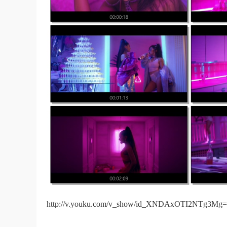
http://v.youku.com/v_show/id_XNDAxOTI2NTg3Mg==