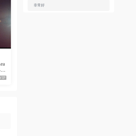
非常好
來源：
Ariana Grande - Dangerous Woman（WEB-
1080P-120M）
ZERO
• 1周前
已修複。
來源：
留言闆
Lea
-1
liyunwen • 1周前
VIP
黑發尤物-蔡依林，鏈接失效
來源：
留言闆
liyunwen • 1周前
好的👌🏻
來源：
留言闆