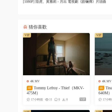
[1080P] 陸虎、黃雅莉 - 月出 電視劇《皓镧傳》片頭曲
猜你喜歡
VIP
VIP
4K MV
4K MV
Tommy Lefroy - Thief（MKV-
Tin
4K
4K
475M）
640M）
VIP
17小時前
11
0
0
17小