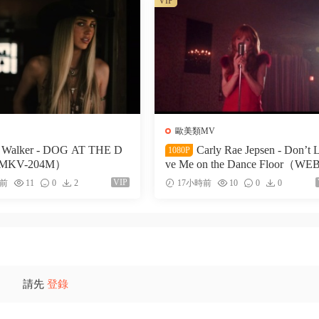
VIP
歐美類MV
i Walker - DOG AT THE D
Carly Rae Jepsen - Don’t 
1080P
MKV-204M）
ve Me on the Dance Floor（WEB
51M）
VIP
時前
11
0
2
17小時前
10
0
0
請先
登錄