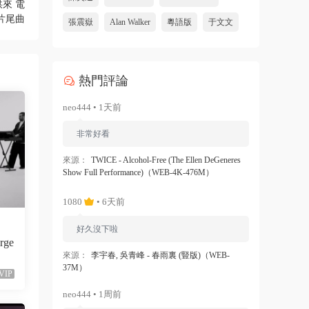
拱來 電
片尾曲
張震嶽
Alan Walker
粵語版
于文文
熱門評論
neo444 • 1天前
非常好看
來源：
TWICE - Alcohol-Free (The Ellen DeGeneres
Show Full Performance)（WEB-4K-476M）
1080
• 6天前
好久沒下啦
orge
來源：
李宇春, 吳青峰 - 春雨裏 (豎版)（WEB-
37M）
VIP
neo444 • 1周前