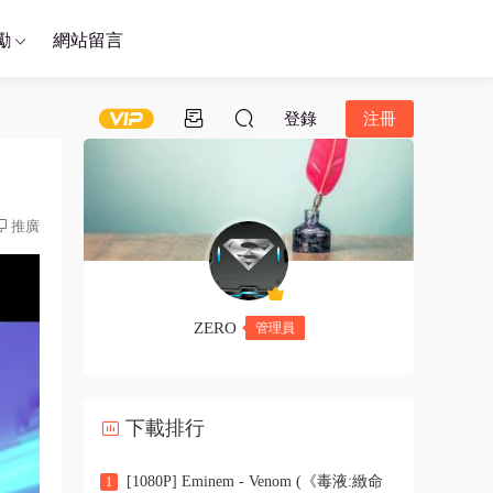
勵
網站留言
登錄
注冊
推廣
ZERO
管理員
下載排行
[1080P] Eminem - Venom (《毒液:緻命
1