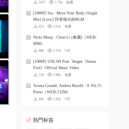
1057
2.75k
免費
[1080P] Sia - Move Your Body (Single
7
Mix) [Lyric] 抖音很火的BGM
953
5.02k
免費
Nicki Minaj - Chun-Li (春麗)（WEB-
8
80M）
880
3.57k
VIP
[1080P] UNLSH Feat. Veegee《Imma
9
Fool》Official Music Video
726
1.88k
免費
Ariana Grande, Andrea Bocelli - E Più Ti
10
Penso（WEB-132M）
400
1.92k
VIP
熱門标簽