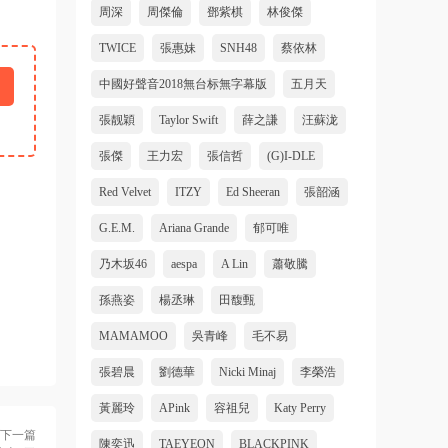
周深
周傑倫
鄧紫棋
林俊傑
TWICE
張惠妹
SNH48
蔡依林
中國好聲音2018無台标無字幕版
五月天
張靓穎
Taylor Swift
薛之謙
汪蘇泷
張傑
王力宏
張信哲
(G)I-DLE
Red Velvet
ITZY
Ed Sheeran
張韶涵
G.E.M.
Ariana Grande
郁可唯
乃木坂46
aespa
A Lin
蕭敬騰
孫燕姿
楊丞琳
田馥甄
MAMAMOO
吳青峰
毛不易
張碧晨
劉德華
Nicki Minaj
李榮浩
黃麗玲
APink
容祖兒
Katy Perry
下一篇
陳奕迅
TAEYEON
BLACKPINK