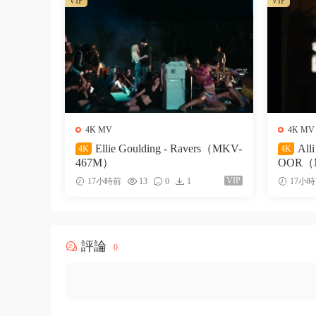
VIP
VIP
4K MV
4K MV
Ellie Goulding - Ravers（MKV-
All
4K
4K
467M）
OOR（
VIP
17小時前
13
0
1
17小
評論
0