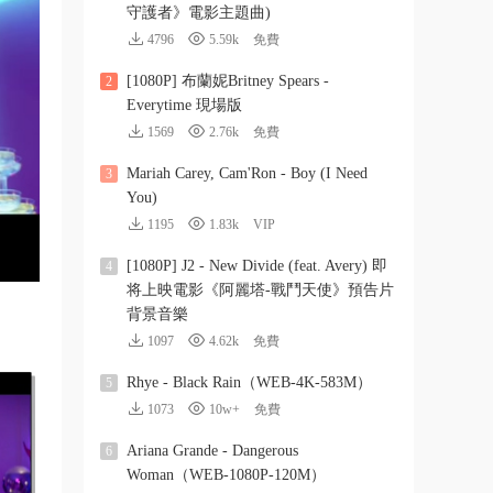
守護者》電影主題曲)
4796
5.59k
免費
[1080P] 布蘭妮Britney Spears -
2
Everytime 現場版
1569
2.76k
免費
Mariah Carey, Cam'Ron - Boy (I Need
3
You)
1195
1.83k
VIP
[1080P] J2 - New Divide (feat. Avery) 即
4
将上映電影《阿麗塔-戰鬥天使》預告片
背景音樂
1097
4.62k
免費
Rhye - Black Rain（WEB-4K-583M）
5
1073
10w+
免費
Ariana Grande - Dangerous
6
Woman（WEB-1080P-120M）