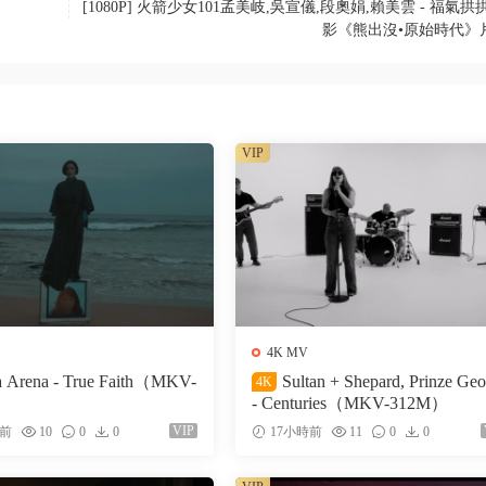
[1080P] 火箭少女101孟美岐,吳宣儀,段奧娟,賴美雲 - 福氣拱
影《熊出沒•原始時代》
VIP
4K MV
a Arena - True Faith（MKV-
Sultan + Shepard, Prinze Ge
4K
- Centuries（MKV-312M）
VIP
時前
10
0
0
17小時前
11
0
0