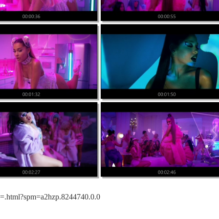
.html?spm=a2hzp.8244740.0.0