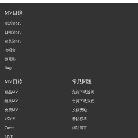
MV目錄
華語類MV
日韓類MV
歐美類MV
演唱會
微電影
Bugs
MV目錄
常見問題
精品MV
免費下載說明
經典MV
會員下載教程
免費MV
投稿獎勵
4KMV
發帖标準
Cover
網站留言
LIVE