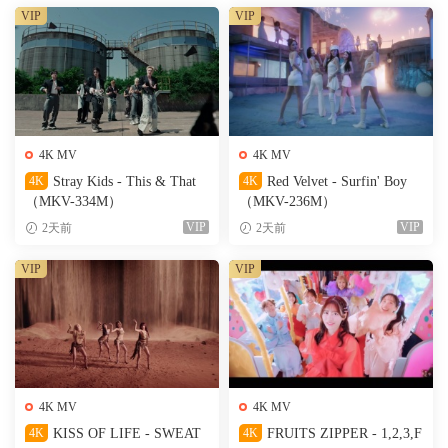
VIP
VIP
4K MV
4K MV
4K
Stray Kids - This & That
4K
Red Velvet - Surfin' Boy
（MKV-334M）
（MKV-236M）
VIP
VIP
2天前
2天前
VIP
VIP
4K MV
4K MV
4K
KISS OF LIFE - SWEAT
4K
FRUITS ZIPPER - 1,2,3,F