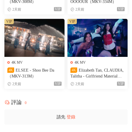
（MKV-308M）
OOOOUR（MKV-334M）
VIP
VIP
2天前
2天前
VIP
VIP
4K MV
4K MV
4K
ELSEE - Shoo Bee Da
4K
Elizabeth Tan, CLAUDIA,
（MKV-313M）
Talitha - Girlfriend Material
（MKV-236M）
VIP
VIP
2天前
2天前
評論
0
請先
登錄