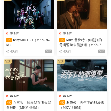
4K MV
4K MV
4K
babyMINT - i（MKV-367
4K
Mike 曾比特 - 你報打的
M）
号碼暫時未能接通（MKV-701
M）
VIP
VIP
6天前
6天前
VIP
VIP
4K MV
4K MV
4K
八三夭 - 如果我在明天就
4K
派偉俊 - 去年下的那場雪
會離開（MKV-486M）
（MKV-340M）