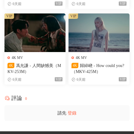
VIP
VIP
6天前
6天前
VIP
VIP
4K MV
4K MV
4K
馮允謙 - 人間缺憾美（M
4K
歸綽峣 - How could you?
KV-253M）
（MKV-425M）
VIP
VIP
6天前
6天前
評論
0
請先
登錄