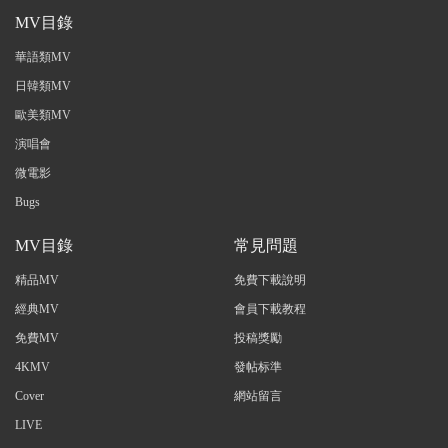
MV目錄
華語類MV
日韓類MV
歐美類MV
演唱會
微電影
Bugs
MV目錄
常見問題
精品MV
免費下載說明
經典MV
會員下載教程
免費MV
投稿獎勵
4KMV
發帖标準
Cover
網站留言
LIVE