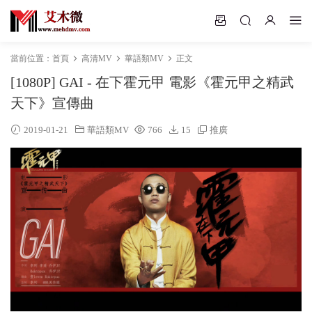
當前位置：
首頁
高清MV
華語類MV
正文
[1080P] GAI - 在下霍元甲 電影《霍元甲之精武
天下》宣傳曲
2019-01-21
華語類MV
766
15
推廣