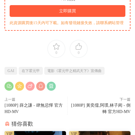
立即購買
此資源購買後15天内可下載。如有發現鏈接失效，請聯系網站管理
0
0
GAI
在下霍元甲
電影《霍元甲之精武天下》宣傳曲
上一篇
下一篇
[1080P] 薛之謙 - 肆無忌憚 官方
[1080P] 黃奕儒,阿璞,林子闳 - 倒
HD-MV
轉 官方HD-MV
猜你喜歡
VIP
VIP