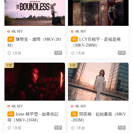
4K MV
4K MV
4K
陳勢安 - 遼闊（MKV-281
4K
LCY呂植宇 - 是福是禍
M）
（MKV-298M）
VIP
VIP
1天前
1天前
VIP
VIP
4K MV
4K MV
4K
Irene 林芊瑩 - 如果你記
4K
閻奕格 - 起始畫面（MKV
得（MKV-216M）
-203M）
VIP
VIP
1天前
1天前