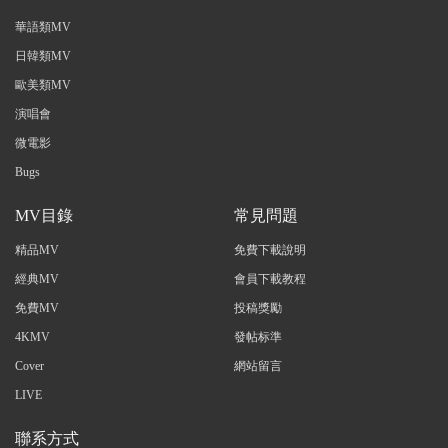
華語類MV
日韓類MV
歐美類MV
演唱會
微電影
Bugs
MV目錄
常見問題
精品MV
免費下載說明
經典MV
會員下載教程
免費MV
投稿獎勵
4KMV
發帖标準
Cover
網站留言
LIVE
聯系方式