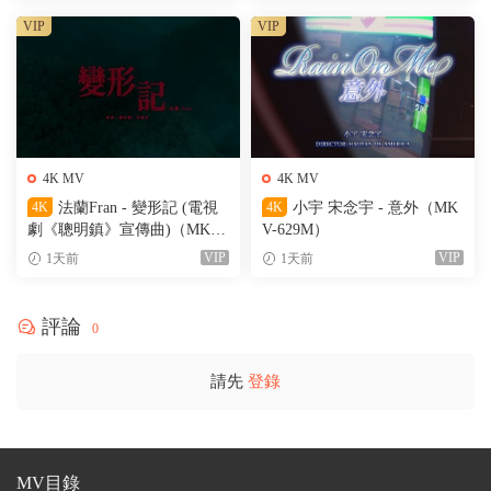
VIP
VIP
4K MV
4K MV
4K
法蘭Fran - 變形記 (電視
4K
小宇 宋念宇 - 意外（MK
劇《聰明鎮》宣傳曲)（MKV-
V-629M）
205M）
VIP
VIP
1天前
1天前
評論
0
請先
登錄
MV目錄