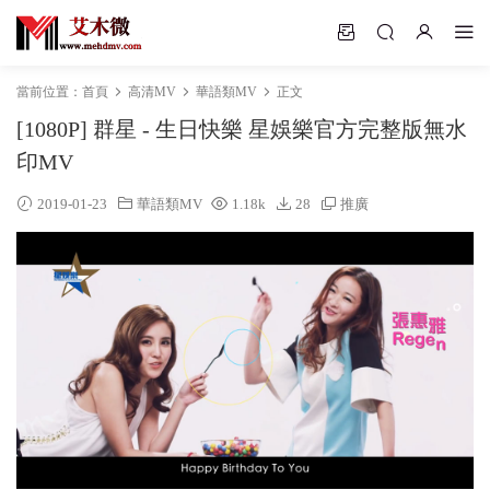
當前位置：
首頁
高清MV
華語類MV
正文
[1080P] 群星 - 生日快樂 星娛樂官方完整版無水
印MV
2019-01-23
華語類MV
1.18k
28
推廣