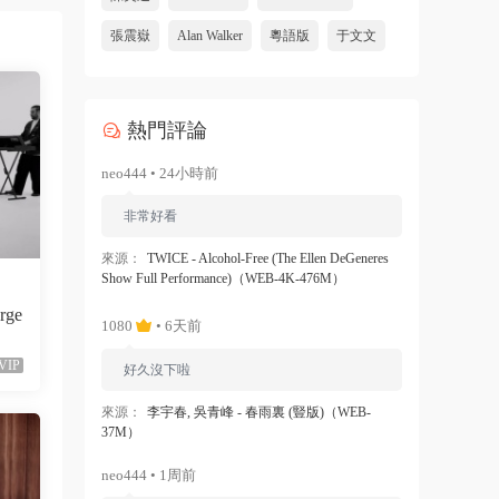
張震嶽
Alan Walker
粵語版
于文文
熱門評論
neo444 • 24小時前
非常好看
來源：
TWICE - Alcohol-Free (The Ellen DeGeneres
Show Full Performance)（WEB-4K-476M）
orge
1080
• 6天前
VIP
好久沒下啦
來源：
李宇春, 吳青峰 - 春雨裏 (豎版)（WEB-
37M）
neo444 • 1周前