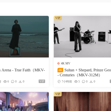
VIP
4K MV
a Arena - True Faith（MKV-
Sultan + Shepard, Prinze Ge
4K
- Centuries（MKV-312M）
VIP
前
6
0
0
7小時前
5
0
0
VIP