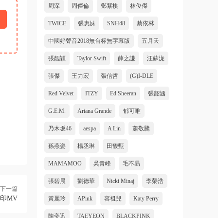
周深
周傑倫
鄧紫棋
林俊傑
TWICE
張惠妹
SNH48
蔡依林
中國好聲音2018無台标無字幕版
五月天
張靓穎
Taylor Swift
薛之謙
汪蘇泷
張傑
王力宏
張信哲
(G)I-DLE
Red Velvet
ITZY
Ed Sheeran
張韶涵
G.E.M.
Ariana Grande
郁可唯
乃木坂46
aespa
A Lin
蕭敬騰
孫燕姿
楊丞琳
田馥甄
MAMAMOO
吳青峰
毛不易
張碧晨
劉德華
Nicki Minaj
李榮浩
下一篇
水印MV
黃麗玲
APink
容祖兒
Katy Perry
陳奕迅
TAEYEON
BLACKPINK