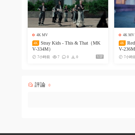
4K MV
4K MV
Stray Kids - This & That（MK
Red
4K
4K
V-334M）
V-236
VIP
7小時前
7
0
0
7小時
評論
0