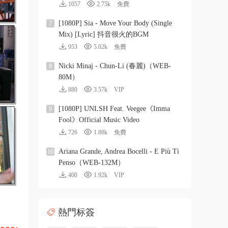
1057
2.75k
免費
[1080P] Sia - Move Your Body (Single
7
Mix) [Lyric] 抖音很火的BGM
953
5.02k
免費
Nicki Minaj - Chun-Li (春麗)（WEB-
8
80M）
880
3.57k
VIP
[1080P] UNLSH Feat. Veegee《Imma
9
Fool》Official Music Video
726
1.88k
免費
Ariana Grande, Andrea Bocelli - E Più Ti
10
Penso（WEB-132M）
400
1.92k
VIP
熱門标簽