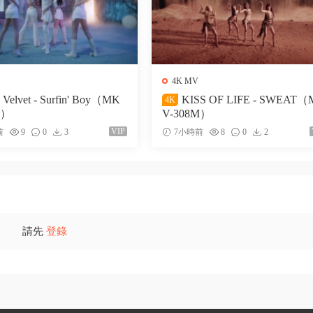
4K MV
 Velvet - Surfin' Boy（MK
KISS OF LIFE - SWEAT
4K
M）
V-308M）
VIP
前
9
0
3
7小時前
8
0
2
請先
登錄