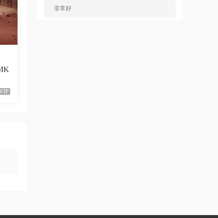
非常好
來源：
Ariana Grande - Dangerous Woman（WEB-
1080P-120M）
ZERO
• 1周前
（MK
已修複。
VIP
來源：
留言闆
liyunwen • 1周前
黑發尤物-蔡依林，鏈接失效
來源：
留言闆
liyunwen • 1周前
好的👌🏻
來源：
留言闆