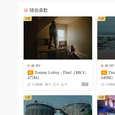
猜你喜歡
VIP
VIP
4K MV
4K MV
Tommy Lefroy - Thief（MKV-
Tin
4K
4K
475M）
640M）
VIP
7小時前
6
0
0
7小時
VIP
VIP