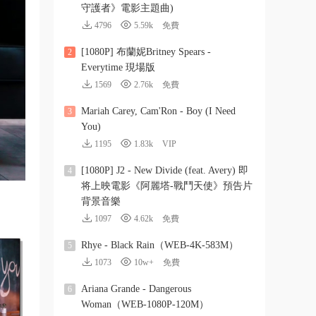
守護者》電影主題曲)
4796
5.59k
免費
[1080P] 布蘭妮Britney Spears -
2
Everytime 現場版
1569
2.76k
免費
Mariah Carey, Cam'Ron - Boy (I Need
3
You)
1195
1.83k
VIP
[1080P] J2 - New Divide (feat. Avery) 即
4
将上映電影《阿麗塔-戰鬥天使》預告片
背景音樂
1097
4.62k
免費
Rhye - Black Rain（WEB-4K-583M）
5
1073
10w+
免費
Ariana Grande - Dangerous
6
Woman（WEB-1080P-120M）