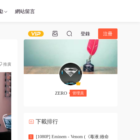
勵
網站留言
登錄
注冊
推廣
ZERO
管理員
下載排行
[1080P] Eminem - Venom (《毒液:緻命
1