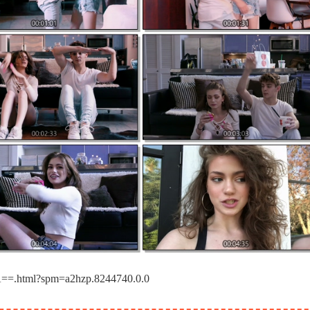
=.html?spm=a2hzp.8244740.0.0