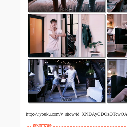
http://v.youku.com/v_show/id_XNDAyODQzOTcwOA=
資源下載