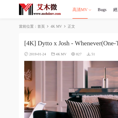
高清MV
Bugs
經
當前位置：
首頁
4K MV
正文
[4K] Dytto x Josh - Whenever(One-
2019-01-24
4K MV
827
51