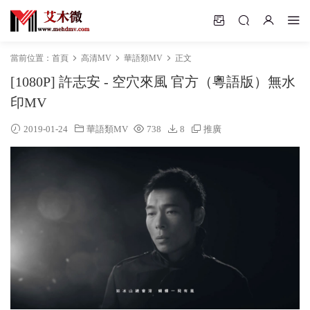
當前位置：
首頁
高清MV
華語類MV
正文
[1080P] 許志安 - 空穴來風 官方（粵語版）無水
印MV
2019-01-24
華語類MV
738
8
推廣