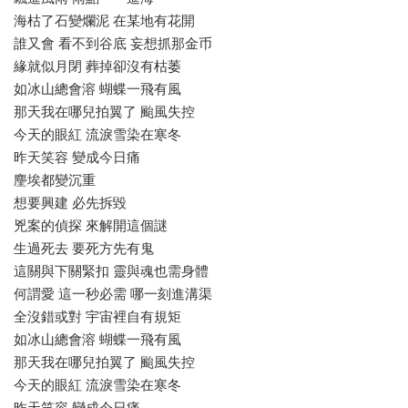
海枯了石變爛泥 在某地有花開
誰又會 看不到谷底 妄想抓那金币
緣就似月閉 葬掉卻沒有枯萎
如冰山總會溶 蝴蝶一飛有風
那天我在哪兒拍翼了 颱風失控
今天的眼紅 流淚雪染在寒冬
昨天笑容 變成今日痛
麈埃都變沉重
想要興建 必先拆毀
兇案的偵探 來解開這個謎
生過死去 要死方先有鬼
這關與下關緊扣 靈與魂也需身體
何謂愛 這一秒必需 哪一刻進溝渠
全沒錯或對 宇宙裡自有規矩
如冰山總會溶 蝴蝶一飛有風
那天我在哪兒拍翼了 颱風失控
今天的眼紅 流淚雪染在寒冬
昨天笑容 變成今日痛