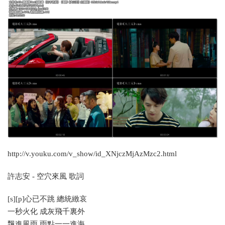
http://v.youku.com/v_show/id_XNjczMjAzMzc2.html
許志安 - 空穴來風 歌詞
[s][p]心已不跳 總統緻哀
一秒火化 成灰飛千裏外
飄進風雨 雨點一一進海