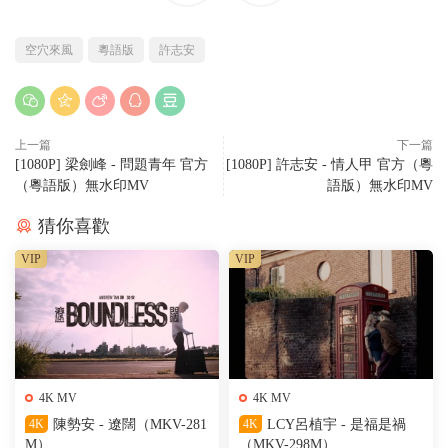
空穴來風
粵語版
許志安
上一篇
下一篇
[1080P] 梁劍峰 - 問題青年 官方
[1080P] 許志安 - 情人甲 官方（粵
（粵語版）無水印MV
語版）無水印MV
猜你喜歡
VIP
VIP
4K MV
4K MV
4K
陳勢安 - 遼闊（MKV-281
4K
LCY呂植宇 - 是福是禍
M）
（MKV-298M）