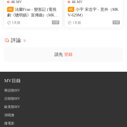
4K MV
4K MV
4K
法蘭Fran - 變形記 (電視
4K
小宇 宋念宇 - 意外（MK
劇《聰明鎮》宣傳曲)（MKV-
V-629M）
205M）
VIP
VIP
1天前
1天前
評論
0
請先
登錄
MV目錄
華語類MV
日韓類MV
歐美類MV
演唱會
微電影