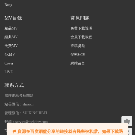
Bugs
MV目錄
常見問題
精品MV
免費下載說明
經典MV
會員下載教程
免費MV
投稿獎勵
4KMV
發帖标準
Cover
網站留言
LIVE
聯系方式
處理網站各種問題
站長微信：shuzicn
管理微信：SUIXINSHIBEI
郵箱：service@mehdmv.com
艾木微 - 專注高清無水印MV分享下載
資源在百度網盤分享的鏈接就有幾率被和諧。如果下載遇