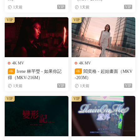
VIP
VIP
1天前
1天前
VIP
VIP
4K MV
4K MV
4K
Irene 林芊瑩 - 如果你記
4K
閻奕格 - 起始畫面（MKV
得（MKV-216M）
-203M）
VIP
VIP
1天前
1天前
VIP
VIP