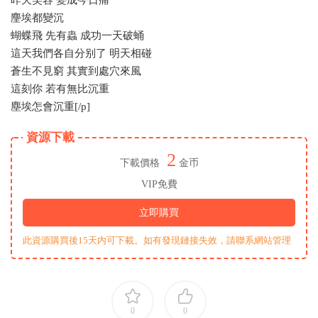
麈埃都變沉
蝴蝶飛 先有蟲 成功一天破蛹
這天我們各自分别了 明天相碰
蒼生不見窮 其實到處穴來風
這刻你 若有無比沉重
塵埃怎會沉重[/p]
資源下載
2
下載價格
金币
VIP免費
立即購買
此資源購買後15天内可下載。如有發現鏈接失效，請聯系網站管理
0
0