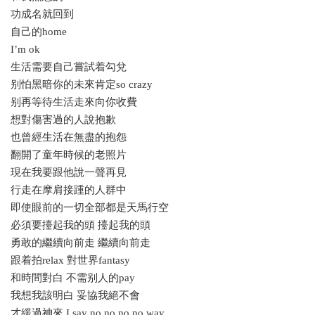
功成名就回到
自己的home
I’m ok
生活需要自己嘗試着勾兌
别怕黑暗你的未來肯定so crazy
别再等待生活走來向你收費
想對傷害過的人說抱歉
也曾經生活在無盡的抱怨
翻開了童年時候的老照片
現在我要跟他說一聲再見
行走在摩肩接踵的人群中
即使眼前的一切全部都是天馬行空
必須要擡起我的頭 擡起我的頭
勇敢的繼續向前走 繼續向前走
跟着拍relax 對世界fantasy
和時間對白 不需别人的pay
我想我該明白 妥協我絕不會
才緩過神來 I say no no no no way