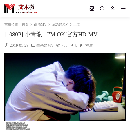
當前位置：
首頁
高清MV
華語類MV
正文
[1080P] 小青龍 - I'M OK 官方HD-MV
2019-01-28
華語類MV
766
9
推廣