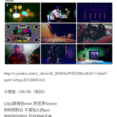
http://v.youku.com/v_show/id_XNDAzNTE2Mzc4OA==.html?
spm=a2hzp.8253869.0.0
小青龍 - I'M OK（歌詞）
[s][p]跟着拍relax 對世界fantasy
和時間對白 不需别人的pay
我想我該明白 妥協我絕不會