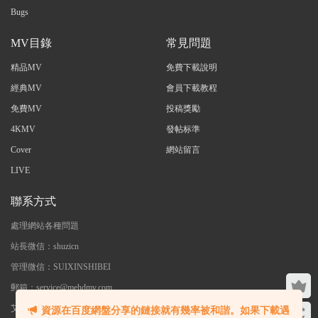
Bugs
MV目錄
常見問題
精品MV
免費下載說明
經典MV
會員下載教程
免費MV
投稿獎勵
4KMV
發帖标準
Cover
網站留言
LIVE
聯系方式
處理網站各種問題
站長微信：shuzicn
管理微信：SUIXINSHIBEI
郵箱：service@mehdmv.com
艾木微 - 專注高清無水印MV分享下載
資源在百度網盤分享的鏈接就有幾率被和諧。如果下載遇