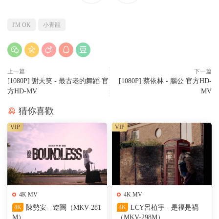
I'M OK
小青龍
上一篇
下一篇
[1080P] 謝天笑 - 最古老的舞蹈 官
[1080P] 蔡依林 - 腦公 官方HD-
方HD-MV
MV
猜你喜歡
VIP
VIP
4K MV
4K MV
4K
陳勢安 - 遼闊（MKV-281
4K
LCY呂植宇 - 是福是禍
M）
（MKV-298M）