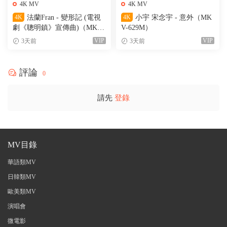
4K MV
4K MV
4K
法蘭Fran - 變形記 (電視
4K
小宇 宋念宇 - 意外（MK
劇《聰明鎮》宣傳曲)（MKV-
V-629M）
205M）
VIP
VIP
3天前
3天前
評論
0
請先
登錄
MV目錄
華語類MV
日韓類MV
歐美類MV
演唱會
微電影