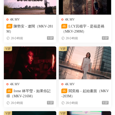
4K MV
4K MV
4K
陳勢安 - 遼闊（MKV-281
4K
LCY呂植宇 - 是福是禍
M）
（MKV-298M）
VIP
VIP
20小時前
20小時前
VIP
VIP
4K MV
4K MV
4K
Irene 林芊瑩 - 如果你記
4K
閻奕格 - 起始畫面（MKV
得（MKV-216M）
-203M）
VIP
VIP
20小時前
20小時前
VIP
VIP