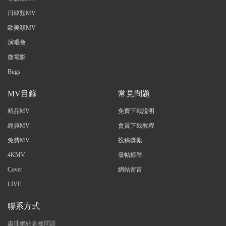
日韓類MV
歐美類MV
演唱會
微電影
Bugs
MV目錄
常見問題
精品MV
免費下載說明
經典MV
會員下載教程
免費MV
投稿獎勵
4KMV
發帖标準
Cover
網站留言
LIVE
聯系方式
處理網站各種問題