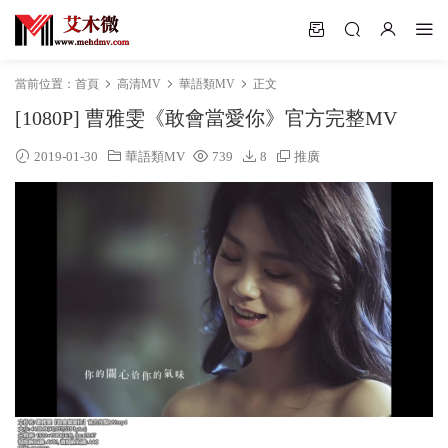
當前位置：
首頁
高清MV
華語類MV
正文
[1080P] 曹雅雯《敢會當愛你》官方完整MV
2019-01-30
華語類MV
739
8
推廣