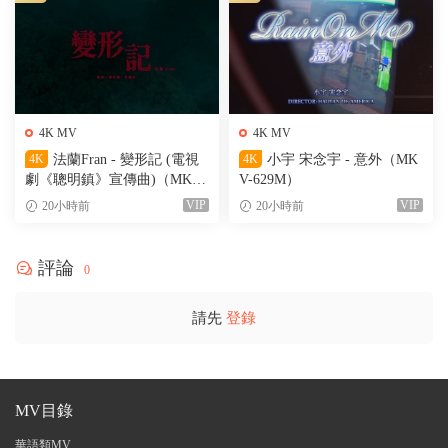
4K MV
4K MV
4K
法蘭Fran - 變形記 (電視
4K
小宇 宋念宇 - 意外（MK
劇《聰明鎮》宣傳曲)（MKV-
V-629M）
205M）
VIP
VIP
20小時前
20小時前
評論
0
請先
登錄
MV目錄
華語類MV