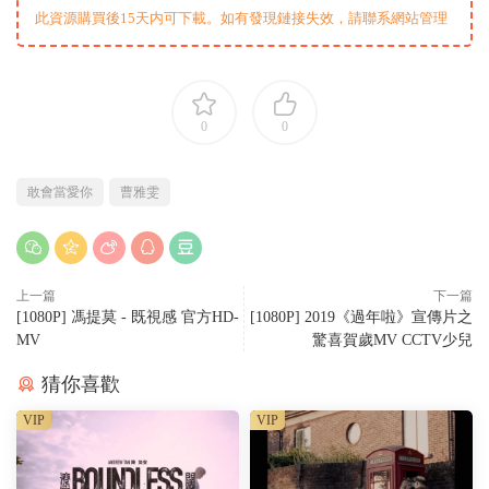
此資源購買後15天内可下載。如有發現鏈接失效，請聯系網站管理
0
0
敢會當愛你
曹雅雯
上一篇
下一篇
[1080P] 馮提莫 - 既視感 官方HD-
[1080P] 2019《過年啦》宣傳片之
MV
驚喜賀歲MV CCTV少兒
猜你喜歡
VIP
VIP