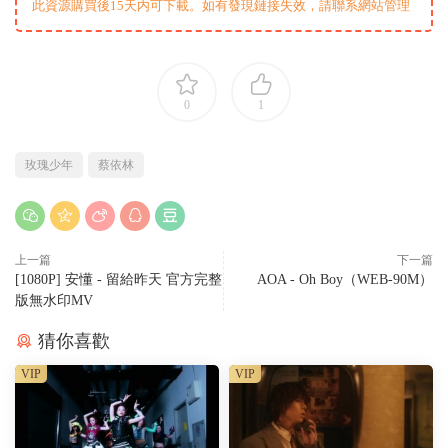
此資源購買後15天内可下載。如有發現鏈接失效，請聯系網站管理
0
1
玫瑰少年
蔡依林
上一篇
下一篇
[1080P] 安懂 - 留給昨天 官方完整
AOA - Oh Boy（WEB-90M）
版無水印MV
猜你喜歡
VIP
VIP