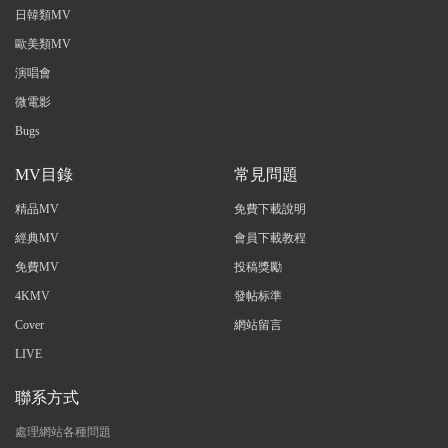
日韓類MV
歐美類MV
演唱會
微電影
Bugs
MV目錄
常見問題
精品MV
免費下載說明
經典MV
會員下載教程
免費MV
投稿獎勵
4KMV
發帖标準
Cover
網站留言
LIVE
聯系方式
處理網站各種問題