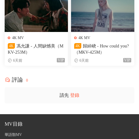
4K MV
4K MV
4K
馮允謙 - 人間缺憾美（M
4K
歸綽峣 - How could you?
KV-253M）
（MKV-425M）
VIP
VIP
6天前
6天前
評論
0
請先
登錄
MV目錄
華語類MV