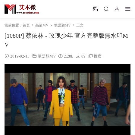
當前位置：
首頁
高清MV
華語類MV
正文
[1080P] 蔡依林 - 玫瑰少年 官方完整版無水印M
V
2019-02-15
華語類MV
2.28k
89
推廣