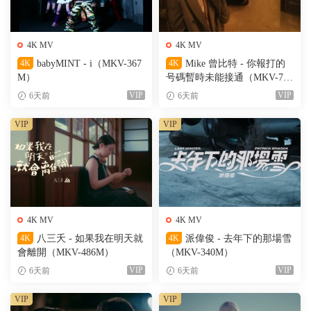
4K MV
4K MV
4K
babyMINT - i（MKV-367
4K
Mike 曾比特 - 你報打的
M）
号碼暫時未能接通（MKV-701
M）
VIP
VIP
6天前
6天前
VIP
VIP
4K MV
4K MV
4K
八三夭 - 如果我在明天就
4K
派偉俊 - 去年下的那場雪
會離開（MKV-486M）
（MKV-340M）
VIP
VIP
6天前
6天前
VIP
VIP