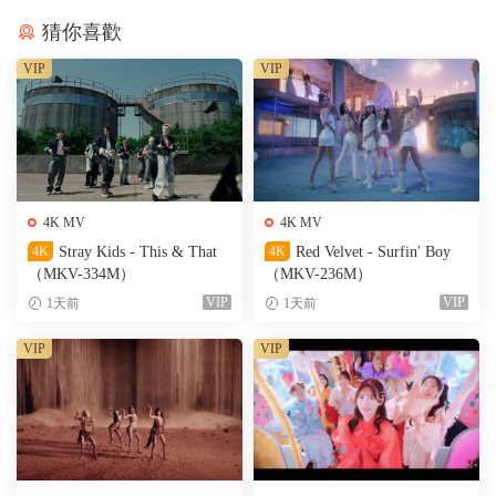
猜你喜歡
VIP
VIP
4K MV
4K MV
4K
Stray Kids - This & That
4K
Red Velvet - Surfin' Boy
（MKV-334M）
（MKV-236M）
VIP
VIP
1天前
1天前
VIP
VIP