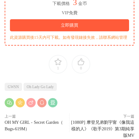
3
下載價格
金币
VIP免費
立即購買
此資源購買後15天内可下載。如有發現鏈接失效，請聯系網站管理
1
0
GWSN
Oh Lady Go Lady
上一篇
下一篇
OH MY GIRL - Secret Garden（
[1080P] 摩登兄弟劉宇甯《像我這
Bugs-619M）
樣的人》《歌手2019》第3期純享
版MV