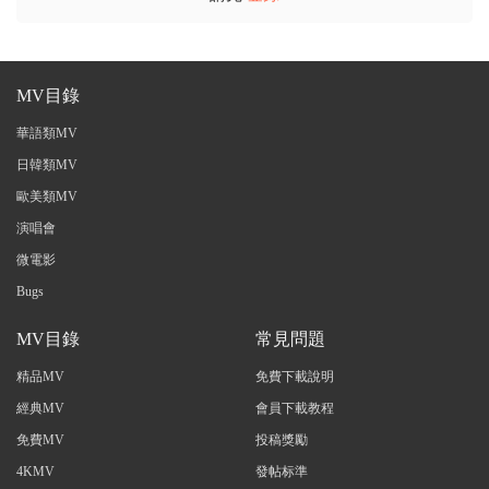
MV目錄
華語類MV
日韓類MV
歐美類MV
演唱會
微電影
Bugs
MV目錄
常見問題
精品MV
免費下載說明
經典MV
會員下載教程
免費MV
投稿獎勵
4KMV
發帖标準