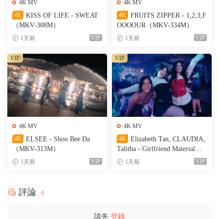
4K MV
4K MV
4K
KISS OF LIFE - SWEAT
4K
FRUITS ZIPPER - 1,2,3,F
（MKV-308M）
OOOOUR（MKV-334M）
VIP
VIP
1天前
1天前
VIP
VIP
4K MV
4K MV
4K
ELSEE - Shoo Bee Da
4K
Elizabeth Tan, CLAUDIA,
（MKV-313M）
Talitha - Girlfriend Material
（MKV-236M）
VIP
VIP
1天前
1天前
評論
0
請先
登錄