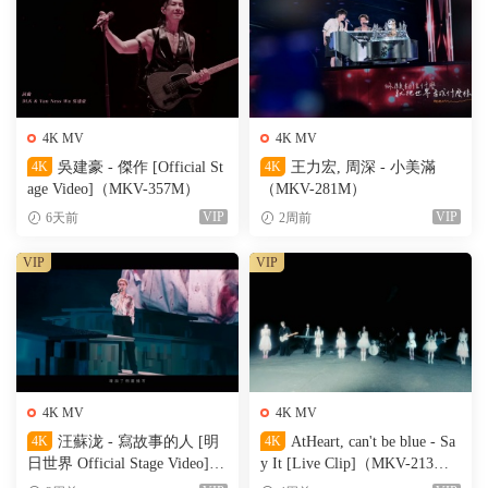
4K MV
4K MV
4K
吳建豪 - 傑作 [Official St
4K
王力宏, 周深 - 小美滿
age Video]（MKV-357M）
（MKV-281M）
VIP
VIP
6天前
2周前
VIP
VIP
4K MV
4K MV
4K
汪蘇泷 - 寫故事的人 [明
4K
AtHeart, can't be blue - Sa
日世界 Official Stage Video]
y It [Live Clip]（MKV-213
（MKV-611M）
M）