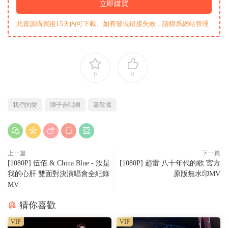
立即購買
此資源購買後15天内可下載。如有發現鏈接失效，請聯系網站管理
0
0
我們的愛
獅子合唱團
蕭敬騰
上一篇
下一篇
[1080P] 伍佰 & China Blue - 汝是
[1080P] 趙雷 八十年代的歌 官方
我的心肝 雙面對決演唱會全紀錄
原版無水印MV
MV
猜你喜歡
VIP
VIP