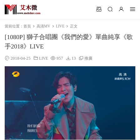
當前位置：
首頁
高清MV
LIVE
正文
[1080P] 獅子合唱團《我們的愛》單曲純享《歌
手2018》LIVE
2018-04-25
LIVE
957
13
推廣