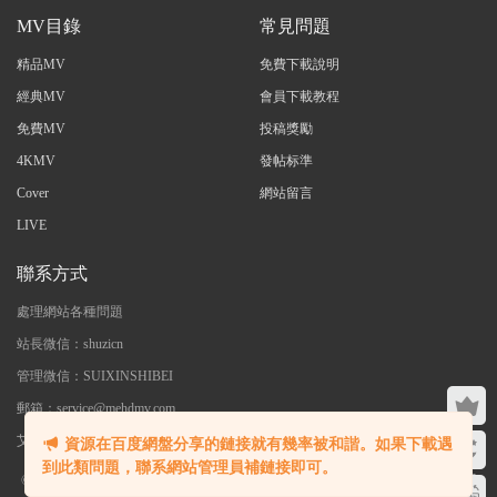
MV目錄
常見問題
精品MV
免費下載說明
經典MV
會員下載教程
免費MV
投稿獎勵
4KMV
發帖标準
Cover
網站留言
LIVE
聯系方式
處理網站各種問題
站長微信：shuzicn
管理微信：SUIXINSHIBEI
郵箱：service@mehdmv.com
艾木微 - 專注高清無水印MV分享下載
資源在百度網盤分享的鏈接就有幾率被和諧。如果下載遇
到此類問題，聯系網站管理員補鏈接即可。
©2023 艾木微 本站内大部分資源收集于網絡，若侵犯了您的合法權益，請聯系