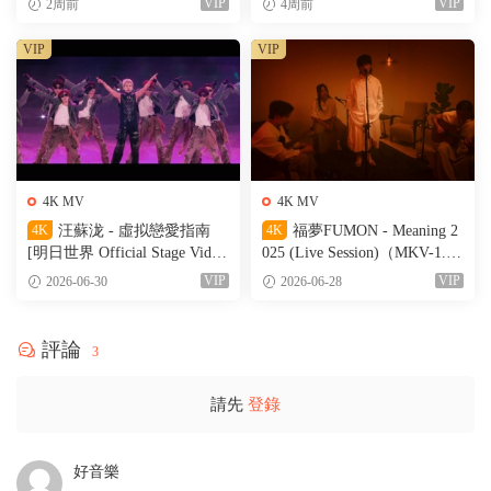
VIP
VIP
2周前
4周前
VIP
VIP
4K MV
4K MV
4K
汪蘇泷 - 虛拟戀愛指南
4K
福夢FUMON - Meaning 2
[明日世界 Official Stage Vide
025 (Live Session)（MKV-1.56
o]（MKV-527M）
G）
VIP
VIP
2026-06-30
2026-06-28
評論
3
請先
登錄
好音樂