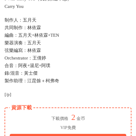
Carry You
制作人：五月天
共同制作：林依霖
編曲：五月天+林依霖+TEN
樂器演奏：五月天
弦樂編寫：林依霖
Orchestrator：王倩婷
合音：阿夜+湯尼+阿璞
錄/混音：黃士傑
製作助理：江昆馀＋柯弗奇
[/p]
資源下載
2
下載價格
金币
VIP免費