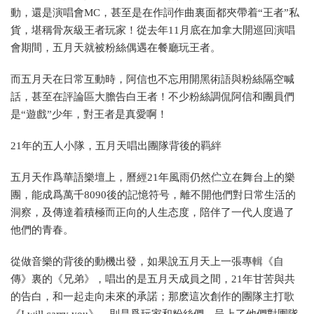
動，還是演唱會MC，甚至是在作詞作曲裏面都夾帶着“王者”私
貨，堪稱骨灰級王者玩家！從去年11月底在加拿大開巡回演唱
會期間，五月天就被粉絲偶遇在餐廳玩王者。
而五月天在日常互動時，阿信也不忘用開黑術語與粉絲隔空喊
話，甚至在評論區大膽告白王者！不少粉絲調侃阿信和團員們
是“遊戲”少年，對王者是真愛啊！
21年的五人小隊，五月天唱出團隊背後的羁絆
五月天作爲華語樂壇上，曆經21年風雨仍然伫立在舞台上的樂
團，能成爲萬千8090後的記憶符号，離不開他們對日常生活的
洞察，及傳達着積極而正向的人生态度，陪伴了一代人度過了
他們的青春。
從做音樂的背後的動機出發，如果說五月天上一張專輯《自
傳》裏的《兄弟》，唱出的是五月天成員之間，21年甘苦與共
的告白，和一起走向未來的承諾；那麽這次創作的團隊主打歌
《I will carry you》，則是爲玩家和粉絲們，呈上了他們對團隊