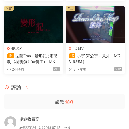
VIP
VIP
4K MV
4K MV
4K
法蘭Fran - 變形記 (電視
4K
小宇 宋念宇 - 意外（MK
劇《聰明鎮》宣傳曲)（MKV-
V-629M）
205M）
VIP
VIP
2小時前
2小時前
評論
13
請先
登錄
規範收費高
qyf6633366
2018-07-15
0