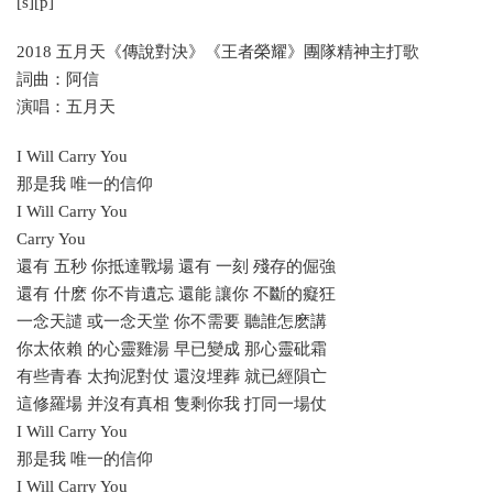
[s][p]
2018 五月天《傳說對決》《王者榮耀》團隊精神主打歌
詞曲：阿信
演唱：五月天
I Will Carry You
那是我 唯一的信仰
I Will Carry You
Carry You
還有 五秒 你抵達戰場 還有 一刻 殘存的倔強
還有 什麽 你不肯遺忘 還能 讓你 不斷的癡狂
一念天譴 或一念天堂 你不需要 聽誰怎麽講
你太依賴 的心靈雞湯 早已變成 那心靈砒霜
有些青春 太拘泥對仗 還沒埋葬 就已經隕亡
這修羅場 并沒有真相 隻剩你我 打同一場仗
I Will Carry You
那是我 唯一的信仰
I Will Carry You