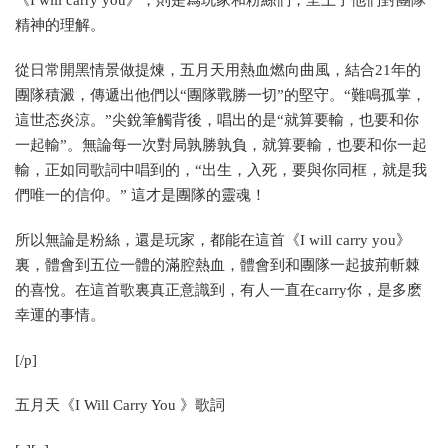
精神的理解。
從日常開黑情景做提煉，五月天用熱血燃向曲風，結合21年的
團隊積澱，傳遞出他們以“團隊戰勝一切”的堅守。“難鳴孤掌，
這世态炎涼。”尖銳筆觸背後，唱出的是“就算要輸，也要和你
一起輸”。無論每一次對局孰勝孰負，就算要輸，也要和你一起
輸，正如同歌詞中唱到的，“出生，入死，要與你同框，就是我
們唯一的信仰。” 這才是團隊的靈魂！
所以無論是粉絲，還是玩家，都能在這首《I will carry you》
裏，體會到五位一體的滿腔熱血，體會到和團隊一起披荊斬棘
的喜悅。在這首歌裏真正意識到，有人一直在carry你，是多麽
幸運的事情。
[/p]
五月天《I Will Carry You 》歌詞