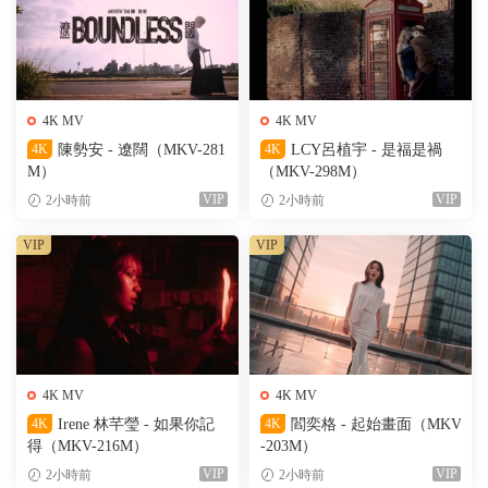
4K MV
4K MV
4K
陳勢安 - 遼闊（MKV-281
4K
LCY呂植宇 - 是福是禍
M）
（MKV-298M）
VIP
VIP
2小時前
2小時前
VIP
VIP
4K MV
4K MV
4K
Irene 林芊瑩 - 如果你記
4K
閻奕格 - 起始畫面（MKV
得（MKV-216M）
-203M）
VIP
VIP
2小時前
2小時前