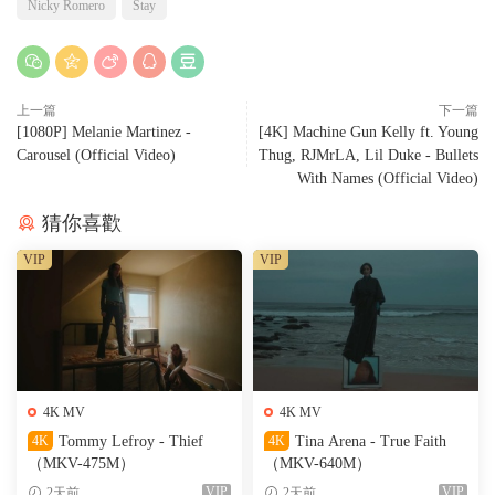
Nicky Romero
Stay
上一篇
下一篇
[1080P] Melanie Martinez -
[4K] Machine Gun Kelly ft. Young
Carousel (Official Video)
Thug, RJMrLA, Lil Duke - Bullets
With Names (Official Video)
猜你喜歡
VIP
VIP
4K MV
4K MV
4K
Tommy Lefroy - Thief
4K
Tina Arena - True Faith
（MKV-475M）
（MKV-640M）
VIP
VIP
2天前
2天前