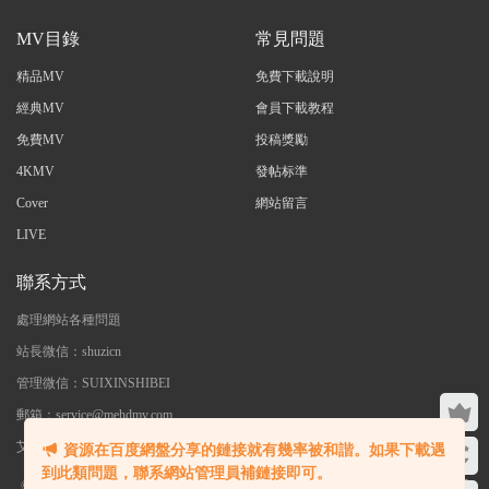
MV目錄
常見問題
精品MV
免費下載說明
經典MV
會員下載教程
免費MV
投稿獎勵
4KMV
發帖标準
Cover
網站留言
LIVE
聯系方式
處理網站各種問題
站長微信：shuzicn
管理微信：SUIXINSHIBEI
郵箱：service@mehdmv.com
艾木微 - 專注高清無水印MV分享下載
資源在百度網盤分享的鏈接就有幾率被和諧。如果下載遇
到此類問題，聯系網站管理員補鏈接即可。
©2023 艾木微 本站内大部分資源收集于網絡，若侵犯了您的合法權益，請聯系