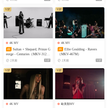
VIP
VIP
4K MV
4K MV
4K
Sultan + Shepard, Prinze G
4K
Ellie Goulding - Ravers
eorge - Centuries（MKV-312
（MKV-467M）
M）
VIP
VIP
2天前
2天前
VIP
VIP
4K MV
歐美類MV