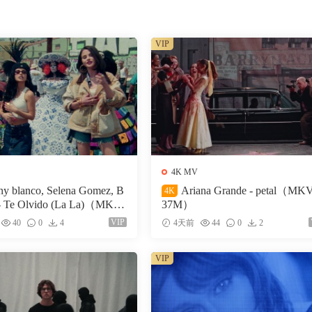
VIP
4K MV
ny blanco, Selena Gomez, B
Ariana Grande - petal（MK
4K
- Te Olvido (La La)（MKV-
37M）
VIP
40
0
4
4天前
44
0
2
VIP