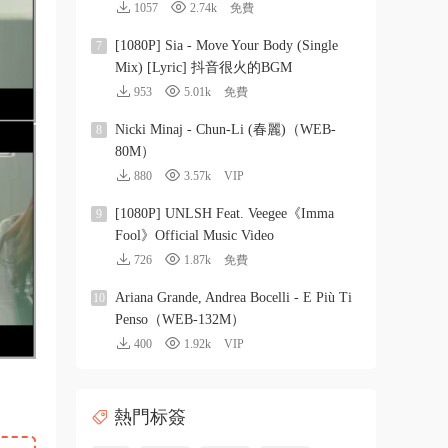
1057
2.74k
免費
[1080P] Sia - Move Your Body (Single
7
Mix) [Lyric] 抖音很火的BGM
953
5.01k
免費
Nicki Minaj - Chun-Li (春麗)（WEB-
8
80M）
880
3.57k
VIP
[1080P] UNLSH Feat. Veegee《Imma
9
Fool》Official Music Video
726
1.87k
免費
Ariana Grande, Andrea Bocelli - E Più Ti
10
Penso（WEB-132M）
400
1.92k
VIP
熱門标簽