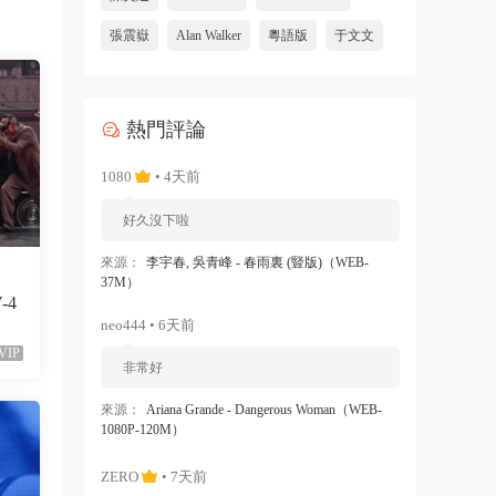
張震嶽
Alan Walker
粵語版
于文文
熱門評論
1080
• 4天前
好久沒下啦
來源：
李宇春, 吳青峰 - 春雨裏 (豎版)（WEB-
37M）
V-4
neo444 • 6天前
VIP
非常好
來源：
Ariana Grande - Dangerous Woman（WEB-
1080P-120M）
ZERO
• 7天前