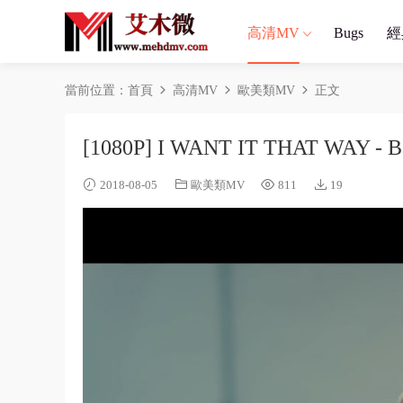
高清MV
Bugs
經
當前位置：
首頁
高清MV
歐美類MV
正文
[1080P] I WANT IT THAT WAY - B
2018-08-05
歐美類MV
811
19