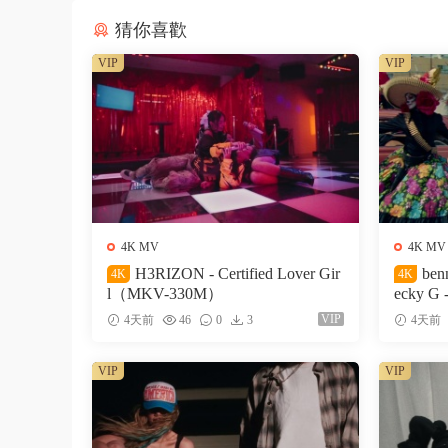
猜你喜歡
VIP
VIP
4K MV
4K MV
H3RIZON - Certified Lover Gir
ben
4K
4K
l（MKV-330M）
ecky G 
327M）
VIP
4天前
46
0
3
4天前
VIP
VIP