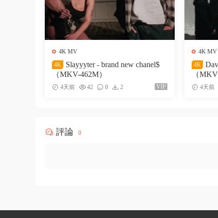
4K MV
4K MV
Slayyyter - brand new chanel$
Dav
4K
4K
（MKV-462M）
（MKV
VIP
4天前
42
0
2
4天前
評論
0