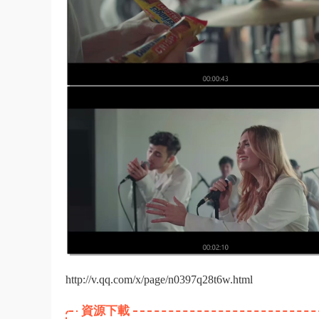
http://v.qq.com/x/page/n0397q28t6w.html
資源下載