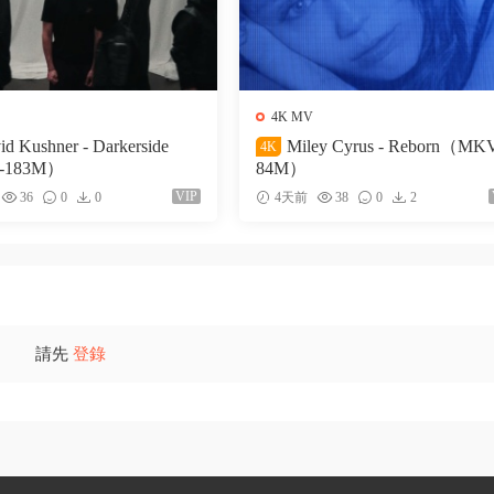
4K MV
id Kushner - Darkerside
Miley Cyrus - Reborn（MK
4K
-183M）
84M）
VIP
36
0
0
4天前
38
0
2
請先
登錄