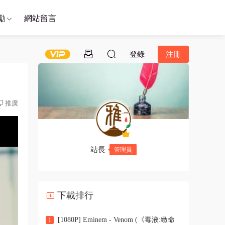
勵
網站留言
登錄
注冊
推廣
站長
管理員
下載排行
[1080P] Eminem - Venom (《毒液:緻命
1