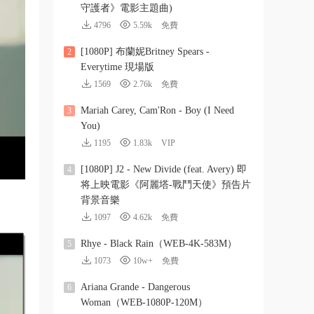
守護者》電影主題曲)
4796
5.59k
免費
[1080P] 布蘭妮Britney Spears -
2
Everytime 現場版
1569
2.76k
免費
Mariah Carey, Cam'Ron - Boy (I Need
3
You)
1195
1.83k
VIP
[1080P] J2 - New Divide (feat. Avery) 即
4
将上映電影《阿麗塔-戰鬥天使》預告片
背景音樂
1097
4.62k
免費
Rhye - Black Rain（WEB-4K-583M）
5
1073
10w+
免費
Ariana Grande - Dangerous
6
Woman（WEB-1080P-120M）