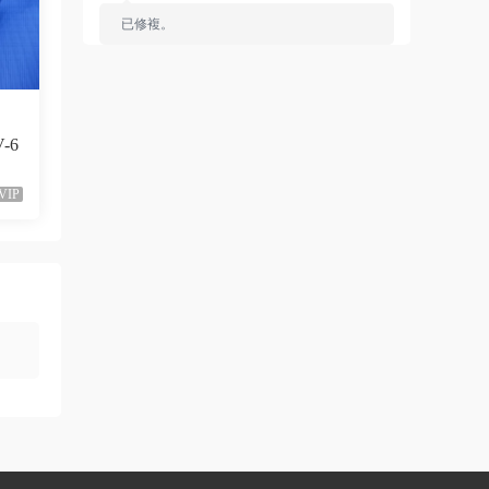
已修複。
來源：
留言闆
liyunwen • 1周前
V-6
黑發尤物-蔡依林，鏈接失效
來源：
留言闆
VIP
liyunwen • 1周前
好的👌🏻
來源：
留言闆
z3370705 • 1周前
很不錯啊
來源：
[1080P] Taylor Swift、Brendon Urie - ME!
(Official Video)