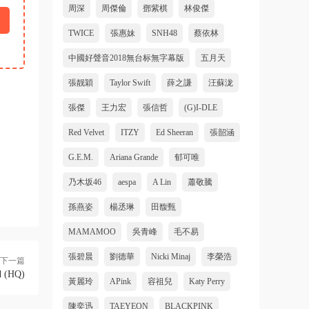
周深
周傑倫
鄧紫棋
林俊傑
TWICE
張惠妹
SNH48
蔡依林
中國好聲音2018無台标無字幕版
五月天
張靓穎
Taylor Swift
薛之謙
汪蘇泷
張傑
王力宏
張信哲
(G)I-DLE
Red Velvet
ITZY
Ed Sheeran
張韶涵
G.E.M.
Ariana Grande
郁可唯
乃木坂46
aespa
A Lin
蕭敬騰
孫燕姿
楊丞琳
田馥甄
MAMAMOO
吳青峰
毛不易
張碧晨
劉德華
Nicki Minaj
李榮浩
下一篇
d (HQ)
黃麗玲
APink
容祖兒
Katy Perry
陳奕迅
TAEYEON
BLACKPINK