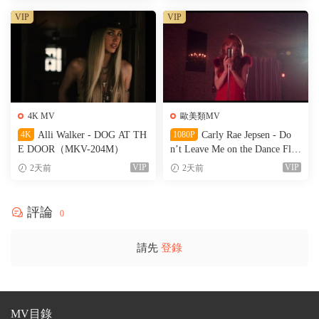
VIP
VIP
4K MV
歐美類MV
4K
Alli Walker - DOG AT TH
1080P
Carly Rae Jepsen - Do
E DOOR（MKV-204M）
n’t Leave Me on the Dance Floo
r（WEB-151M）
VIP
VIP
2天前
2天前
評論
0
請先
登錄
MV目錄