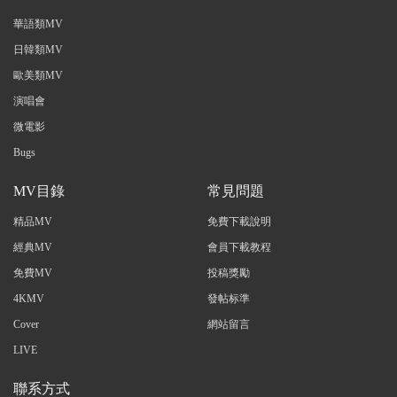
華語類MV
日韓類MV
歐美類MV
演唱會
微電影
Bugs
MV目錄
常見問題
精品MV
免費下載說明
經典MV
會員下載教程
免費MV
投稿獎勵
4KMV
發帖标準
Cover
網站留言
LIVE
聯系方式