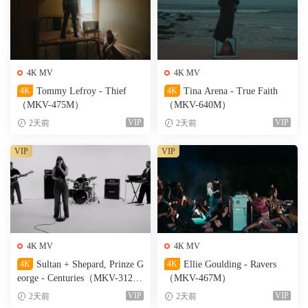
4K MV
4K MV
4K
Tommy Lefroy - Thief
4K
Tina Arena - True Faith
（MKV-475M）
（MKV-640M）
VIP
VIP
2天前
2天前
VIP
VIP
4K MV
4K MV
4K
Sultan + Shepard, Prinze G
4K
Ellie Goulding - Ravers
eorge - Centuries（MKV-312
（MKV-467M）
M）
VIP
VIP
2天前
2天前