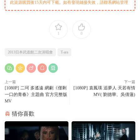
此資源購買後15天内可下載。如有發現鏈接失效，請聯系網站管理
1
0
2013日本武道館二次演唱會
T-ara
上一篇
下一篇
[1080P] 二珂 多遙遠 網劇《僅剩
[1080P] 袁鳳瑛 追夢人 天若有情
一口的青春》主題曲 官方完整版
MV( 劉德華、吳倩蓮)
MV
猜你喜歡