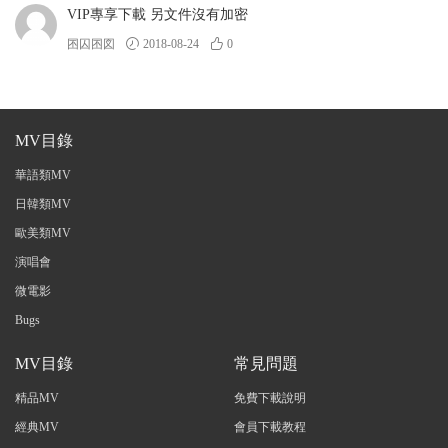
VIP專享下載 另文件沒有加密
囨囚囨図
2018-08-24
0
MV目錄
華語類MV
日韓類MV
歐美類MV
演唱會
微電影
Bugs
MV目錄
常見問題
精品MV
免費下載說明
經典MV
會員下載教程