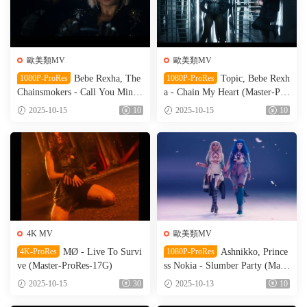
歐美類MV
歐美類MV
1080P-ProRes
Bebe Rexha, The
1080P-ProRes
Topic, Bebe Rexh
Chainsmokers - Call You Mine
a - Chain My Heart (Master-Pro
(Master-ProRes-4.15G)
Res-2.97G)
2025-10-15
10
2025-10-15
10
4K MV
歐美類MV
4K-ProRes
MØ - Live To Survi
1080P-ProRes
Ashnikko, Prince
ve (Master-ProRes-17G)
ss Nokia - Slumber Party (Mast
er-ProRes-6.27G)
2025-10-15
30
2025-10-13
10