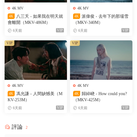
4K MV
4K MV
4K
八三夭 - 如果我在明天就
4K
派偉俊 - 去年下的那場雪
會離開（MKV-486M）
（MKV-340M）
VIP
VIP
6天前
6天前
VIP
VIP
4K MV
4K MV
4K
馮允謙 - 人間缺憾美（M
4K
歸綽峣 - How could you?
KV-253M）
（MKV-425M）
VIP
VIP
6天前
6天前
評論
2