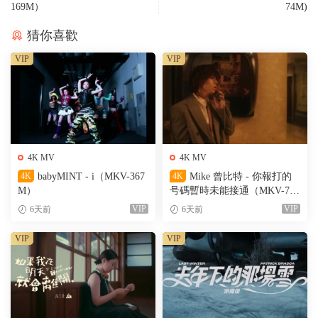
169M）
74M)
猜你喜歡
VIP
VIP
4K MV
4K MV
4K
babyMINT - i（MKV-367
4K
Mike 曾比特 - 你報打的
M）
号碼暫時未能接通（MKV-701
M）
VIP
VIP
6天前
6天前
VIP
VIP