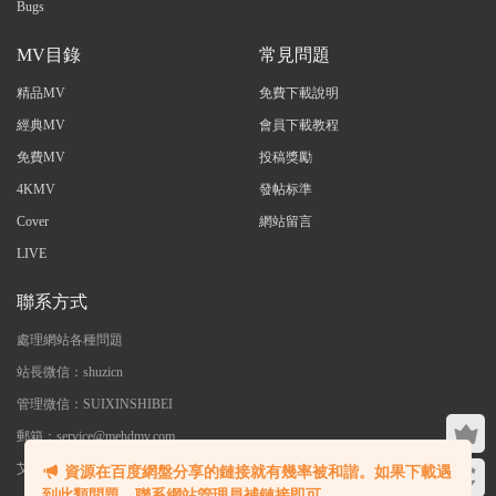
Bugs
MV目錄
常見問題
精品MV
免費下載說明
經典MV
會員下載教程
免費MV
投稿獎勵
4KMV
發帖标準
Cover
網站留言
LIVE
聯系方式
處理網站各種問題
站長微信：shuzicn
管理微信：SUIXINSHIBEI
郵箱：service@mehdmv.com
艾木微 - 專注高清無水印MV分享下載
資源在百度網盤分享的鏈接就有幾率被和諧。如果下載遇
到此類問題，聯系網站管理員補鏈接即可。