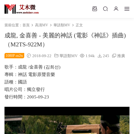
當前位置：
首頁
高清MV
華語類MV
正文
成龍, 金喜善 - 美麗的神話 (電影《神話》插曲)
（M2TS-922M）
1080P-m2ts
2018-09-22
華語類MV
1.94k
245
推廣
歌手：成龍 /金喜善 (김희선)
專輯：神話 電影原聲音樂
語種：國語
唱片公司：獨立發行
發行時間：2005-09-23