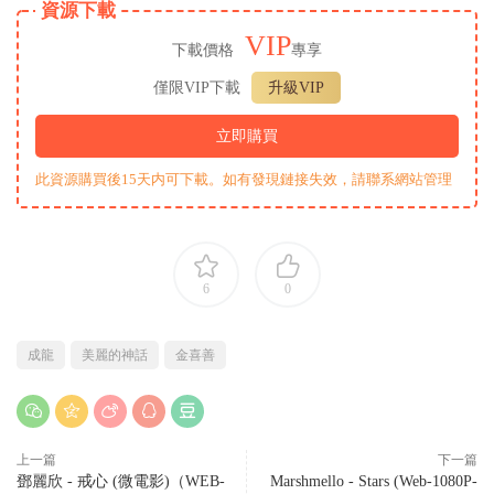
資源下載
VIP
下載價格
專享
僅限VIP下載
升級VIP
立即購買
此資源購買後15天内可下載。如有發現鏈接失效，請聯系網站管理
6
0
成龍
美麗的神話
金喜善
上一篇
下一篇
鄧麗欣 - 戒心 (微電影)（WEB-
Marshmello - Stars (Web-1080P-