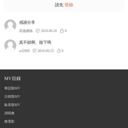
請先
登錄
感謝分享
高捷網絡
2018-09-26
0
真不錯啊。能下嗎
zcl2000
2018-09-25
0
MV目錄
華語類MV
日韓類MV
歐美類MV
演唱會
微電影