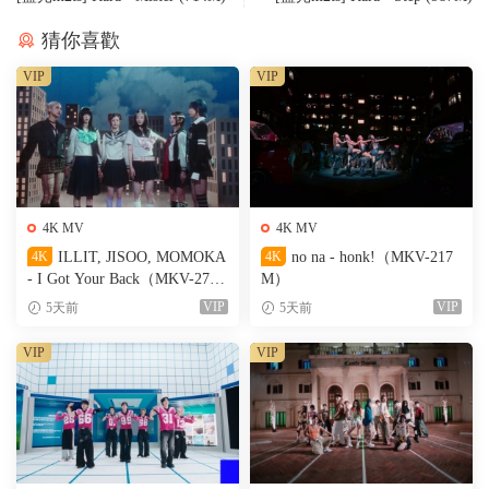
猜你喜歡
VIP
VIP
4K MV
4K MV
4K
ILLIT, JISOO, MOMOKA
4K
no na - honk!（MKV-217
- I Got Your Back（MKV-274
M）
M）
VIP
VIP
5天前
5天前
VIP
VIP