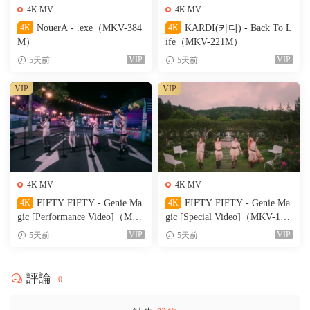
4K MV
4K MV
4K
NouerA - .exe（MKV-384
4K
KARDI(카디) - Back To L
M）
ife（MKV-221M）
VIP
VIP
5天前
5天前
VIP
VIP
4K MV
4K MV
4K
FIFTY FIFTY - Genie Ma
4K
FIFTY FIFTY - Genie Ma
gic [Performance Video]（MK
gic [Special Video]（MKV-199
V-356M）
M）
VIP
VIP
5天前
5天前
評論
0