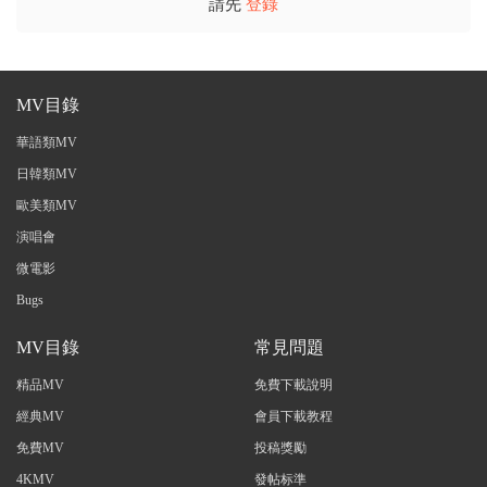
請先
登錄
MV目錄
華語類MV
日韓類MV
歐美類MV
演唱會
微電影
Bugs
MV目錄
常見問題
精品MV
免費下載說明
經典MV
會員下載教程
免費MV
投稿獎勵
4KMV
發帖标準