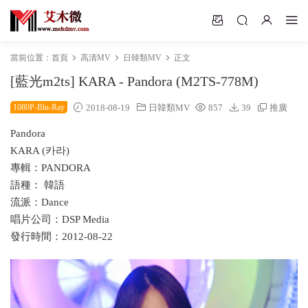
當前位置：
首頁
高清MV
日韓類MV
正文
[藍光m2ts] KARA - Pandora (M2TS-778M)
1080P-Blu-Ray
2018-08-19
日韓類MV
857
39
推廣
Pandora
KARA (카라)
專輯：PANDORA
語種： 韓語
流派：Dance
唱片公司：DSP Media
發行時間：2012-08-22