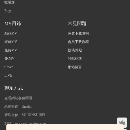
微電影
Bugs
MV目錄
常見問題
精品MV
免費下載說明
經典MV
會員下載教程
免費MV
投稿獎勵
4KMV
發帖标準
Cover
網站留言
LIVE
聯系方式
處理網站各種問題
站長微信：shuzicn
管理微信：SUIXINSHIBEI
郵箱：service@mehdmv.com