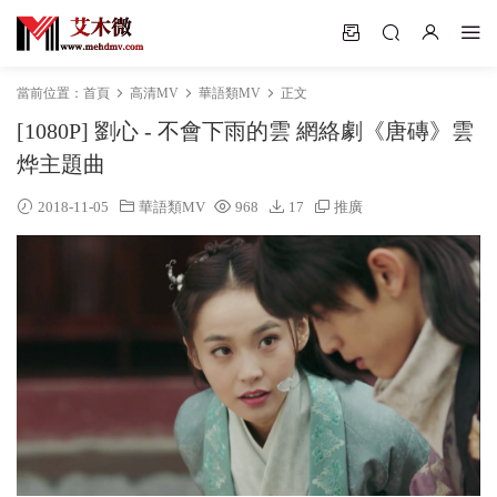
當前位置：
首頁
高清MV
華語類MV
正文
[1080P] 劉心 - 不會下雨的雲 網絡劇《唐磚》雲
烨主題曲
2018-11-05
華語類MV
968
17
推廣