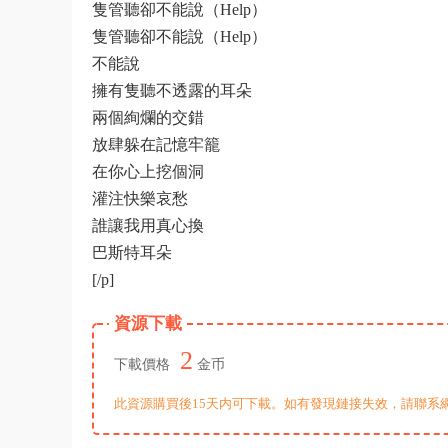
隻管聽卻不能說（Help）
隻管聽卻不能說（Help）
不能說
擁有隻聽不透露的耳朵
兩個絢爛的交錯
放肆躲在記憶牢籠
在你心上挖個洞
灌注快樂哀愁
誰讓我用真心換
巴斯特耳朵
[/p]
資源下載
2
下載價格
金币
此資源購買後15天内可下載。如有發現鏈接失效，請聯系