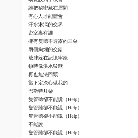
誰把秘密藏在眉間
有心人才能體會
汗水淋漓的交界
密室裏有誰
擁有隻聽不透露的耳朵
兩個絢爛的交錯
放肆躲在記憶牢籠
頓時像洪水猛獸
再也無法回頭
當下定決心做我的
巴斯特耳朵
隻管聽卻不能說（Help）
隻管聽卻不能說（Help）
隻管聽卻不能說（Help）
不能說
隻管聽卻不能說（Help）