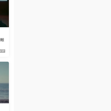
會離
VIP