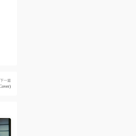
neo444 • 1周前
666666666666
來源：
[1080P] Sia - Move Your Body (Single Mix)
[Lyric] 抖音很火的BGM
三歲都很帥
• 2周前
多上點九十年代的經典港台歌啊，當今那些
垃圾歌論壇太多了
來源：
留言闆
下一篇
Cover)
ZERO
• 3周前
這歌沒MV
來源：
留言闆