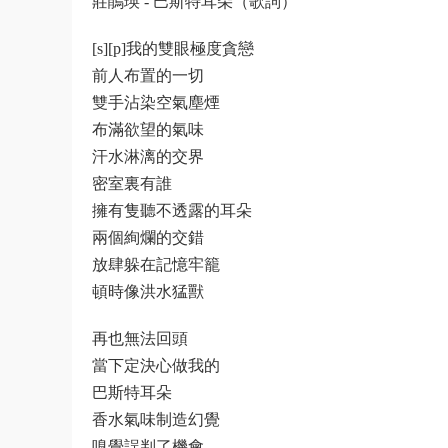
莊鵑瑛 - 巴斯特耳朵（歌詞）
[s][p]我的雙眼極度貪戀
前人布置的一切
雙手沾染空氣塵煙
布滿欲望的氣味
汗水淋漓的交界
密室裏有誰
擁有隻聽不透露的耳朵
兩個絢爛的交錯
放肆躲在記憶牢籠
頓時像洪水猛獸
再也無法回頭
當下定決心做我的
巴斯特耳朵
香水氣味制造幻覺
嗅覺誤判了機會