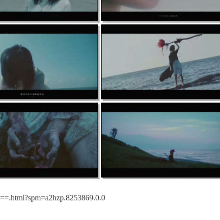
=.html?spm=a2hzp.8253869.0.0