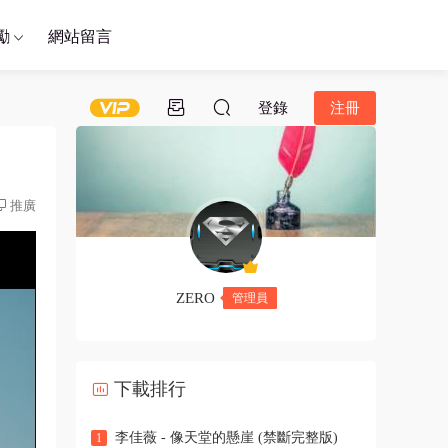
勵
網站留言
登錄
注冊
推廣
ZERO
管理員
下載排行
李佳薇 - 像天堂的懸崖 (禁斷完整版)
1