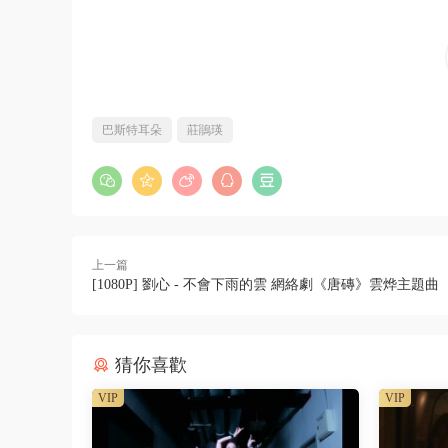
巴斯特耳朵
莊鵑瑛
上一篇
[1080P] 劉心 - 不會下雨的雲 網絡劇《唐磚》雲烨主題曲
猜你喜歡
VIP
VIP