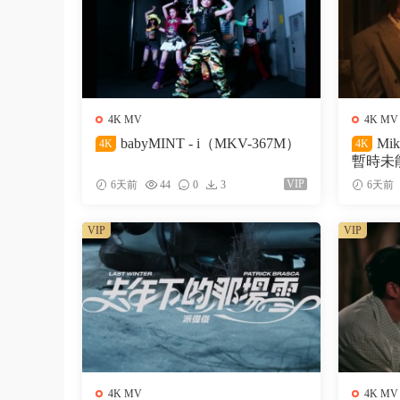
4K MV
4K MV
babyMINT - i（MKV-367M）
Mi
4K
4K
暫時未能
VIP
6天前
44
0
3
6天前
VIP
VIP
4K MV
4K MV