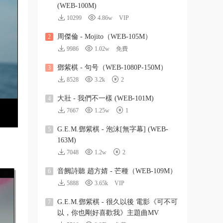
(WEB-100M)
10299
4.86w
VIP
周傑倫 - Mojito（WEB-105M）
2
9986
1.02w
免費
鄧紫棋 - 句号（WEB-1080P-150M）
3
8528
3.2k
2
大壯 - 我們不一樣 (WEB-101M)
4
7667
1.25w
1
G.E.M.鄧紫棋 - 泡沫[無字幕] (WEB-
5
163M)
7048
1.2w
2
音阙詩聽 趙方婧 - 芒種（WEB-109M）
6
5888
3.65k
VIP
G.E.M.鄧紫棋 - 很久以後 電影《可不可
7
以，你也剛好喜歡我》主題曲MV