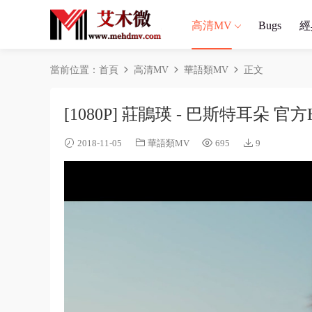
高清MV
Bugs
經
當前位置：
首頁
高清MV
華語類MV
正文
[1080P] 莊鵑瑛 - 巴斯特耳朵 官方
2018-11-05
華語類MV
695
9