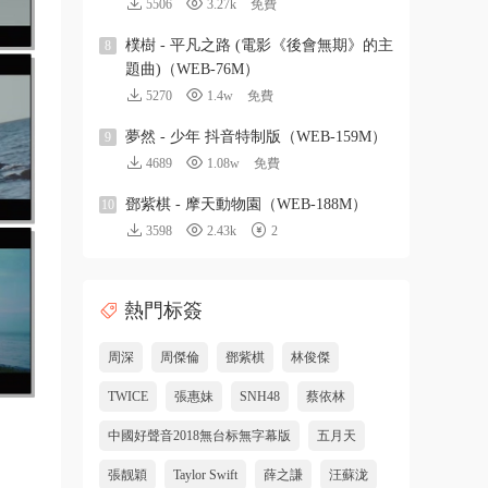
5506
3.27k
免費
樸樹 - 平凡之路 (電影《後會無期》的主
8
題曲)（WEB-76M）
5270
1.4w
免費
夢然 - 少年 抖音特制版（WEB-159M）
9
4689
1.08w
免費
鄧紫棋 - 摩天動物園（WEB-188M）
10
3598
2.43k
2
熱門标簽
周深
周傑倫
鄧紫棋
林俊傑
TWICE
張惠妹
SNH48
蔡依林
中國好聲音2018無台标無字幕版
五月天
張靓穎
Taylor Swift
薛之謙
汪蘇泷