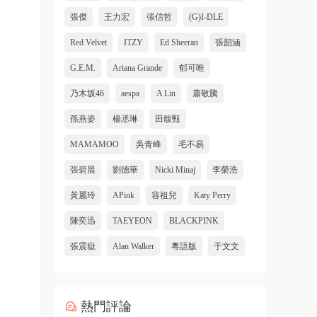
張傑
王力宏
張信哲
(G)I-DLE
Red Velvet
ITZY
Ed Sheeran
張韶涵
G.E.M.
Ariana Grande
郁可唯
乃木坂46
aespa
A Lin
蕭敬騰
孫燕姿
楊丞琳
田馥甄
MAMAMOO
吳青峰
毛不易
張碧晨
劉德華
Nicki Minaj
李榮浩
黃麗玲
APink
容祖兒
Katy Perry
陳奕迅
TAEYEON
BLACKPINK
張震嶽
Alan Walker
粵語版
于文文
熱門評論