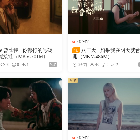
4K MV
ke 曾比特 - 你報打的号碼
八三夭 - 如果我在明天就
4K
接通（MKV-701M）
開（MKV-486M）
VIP
40
0
1
6天前
43
0
2
VIP
4K MV