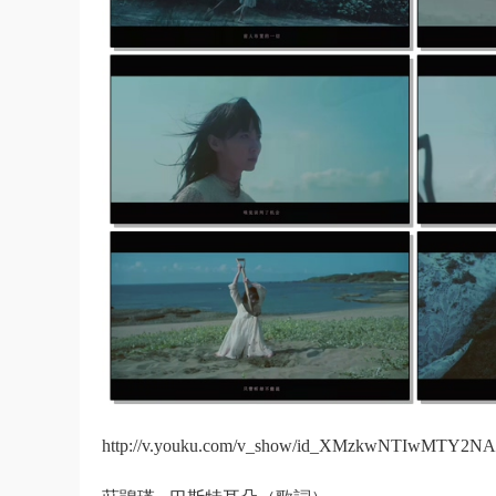
http://v.youku.com/v_show/id_XMzkwNTIwMTY2NA=