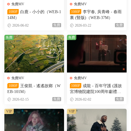
免費MV
免費MV
1080P
白鹿 - 小小的（WEB-1
1080P
李宇春, 吳青峰 - 春雨
14M）
裏 (豎版)（WEB-37M）
免費
免費
2026-06-02
2026-03-22
免費
免費
免費MV
免費MV
1080P
王俊凱 - 遙遙故鄉（W
1080P
成龍 - 百年守護 (護故
EB-101M）
宮博物院建院100周年獻禮主
題曲)（WEB-57M）
免費
免費
2026-02-15
2026-02-02
VIP
VIP