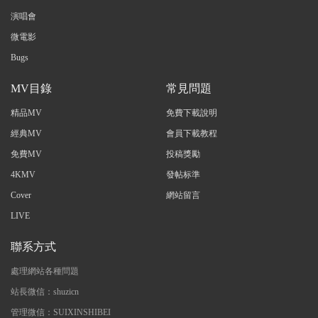
演唱會
微電影
Bugs
MV目錄
常見問題
精品MV
免費下載說明
經典MV
會員下載教程
免費MV
投稿獎勵
4KMV
發帖标準
Cover
網站留言
LIVE
聯系方式
處理網站各種問題
站長微信：shuzicn
管理微信：SUIXINSHIBEI