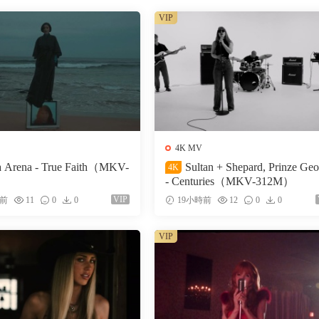
VIP
4K MV
a Arena - True Faith（MKV-
Sultan + Shepard, Prinze Ge
4K
- Centuries（MKV-312M）
VIP
時前
11
0
0
19小時前
12
0
0
VIP