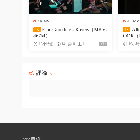
4K MV
4K MV
Ellie Goulding - Ravers（MKV-
All
4K
4K
467M）
OOR（
VIP
19小時前
14
0
1
19小
評論
0
MV目錄