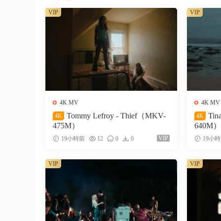
VIP
VIP
4K MV
4K MV
Tommy Lefroy - Thief（MKV-
Tin
4K
4K
475M）
640M）
VIP
19小時前
12
0
0
19小
VIP
VIP