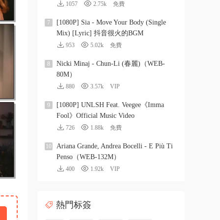
1057
2.75k
免費
[1080P] Sia - Move Your Body (Single
7
Mix) [Lyric] 抖音很火的BGM
953
5.02k
免費
Nicki Minaj - Chun-Li (春麗)（WEB-
8
80M）
880
3.57k
VIP
[1080P] UNLSH Feat. Veegee《Imma
9
Fool》Official Music Video
726
1.88k
免費
Ariana Grande, Andrea Bocelli - E Più Ti
10
Penso（WEB-132M）
400
1.92k
VIP
熱門标簽