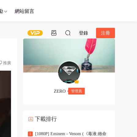
勵
網站留言
登錄
注冊
推廣
ZERO
管理員
下載排行
[1080P] Eminem - Venom (《毒液:緻命
1