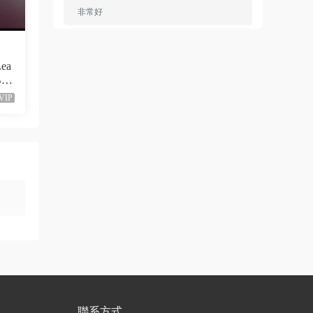
非常好
來源：
Ariana Grande - Dangerous Woman（WEB-
1080P-120M）
Lea
-1
ZERO
• 1周前
VIP
已修複。
來源：
留言闆
liyunwen • 1周前
黑發尤物-蔡依林，鏈接失效
來源：
留言闆
liyunwen • 2周前
好的👌🏻
來源：
留言闆
聯系方式