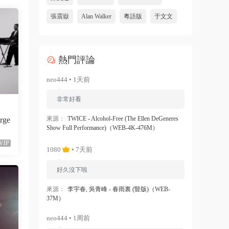
張震嶽
Alan Walker
粵語版
于文文
熱門評論
neo444 • 1天前
非常好看
來源：
TWICE - Alcohol-Free (The Ellen DeGeneres
orge
Show Full Performance)（WEB-4K-476M）
VIP
1080
• 7天前
好久沒下啦
來源：
李宇春, 吳青峰 - 春雨裏 (豎版)（WEB-
37M）
neo444 • 1周前