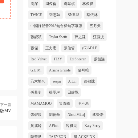
周深
周傑倫
鄧紫棋
林俊傑
TWICE
張惠妹
SNH48
蔡依林
中國好聲音2018無台标無字幕版
五月天
張靓穎
Taylor Swift
薛之謙
汪蘇泷
張傑
王力宏
張信哲
(G)I-DLE
Red Velvet
ITZY
Ed Sheeran
張韶涵
G.E.M.
Ariana Grande
郁可唯
乃木坂46
aespa
A Lin
蕭敬騰
孫燕姿
楊丞琳
田馥甄
MAMAMOO
吳青峰
毛不易
下一篇
官方版MV
張碧晨
劉德華
Nicki Minaj
李榮浩
黃麗玲
APink
容祖兒
Katy Perry
陳奕迅
TAEYEON
BLACKPINK