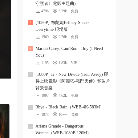
守護者》電影主題曲)
4796
5.59k
免費
[1080P] 布蘭妮Britney Spears -
2
Everytime 現場版
1569
2.76k
免費
Mariah Carey, Cam'Ron - Boy (I Need
3
You)
1195
1.83k
VIP
[1080P] J2 - New Divide (feat. Avery) 即
4
将上映電影《阿麗塔-戰鬥天使》預告片
背景音樂
1097
4.62k
免費
Rhye - Black Rain（WEB-4K-583M）
5
1073
10w+
免費
Ariana Grande - Dangerous
6
Woman（WEB-1080P-120M）