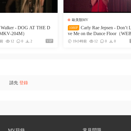
歐美類MV
i Walker - DOG AT THE D
Carly Rae Jepsen - Don’t 
1080P
MKV-204M）
ve Me on the Dance Floor（WEB
51M）
VIP
時前
12
0
2
19小時前
12
0
0
請先
登錄
MV目錄
常見問題